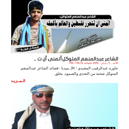
الشاعر عبدالمنعم المتوكل:أتمنى أن ت ...
الأحد , 5 يـنـاير , 2020 الساعة 7:06:31 PM
حاوره:عبدالرقيب المجيدي / #لا_ميديا - قصائد الشاعر عبدالمنعم
المتوكل شحنة من التحدي والصمود، يخلق. .
الـمــزيـد