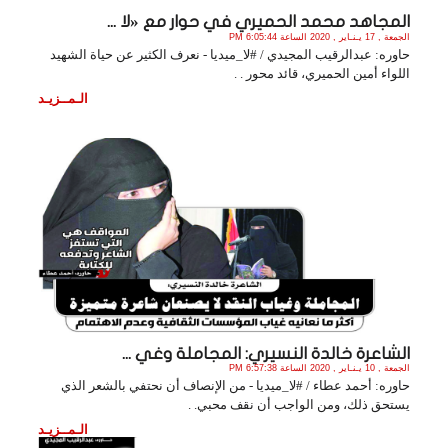
المجاهد محمد الحميري في حوار مع «لا ...
الجمعة , 17 يـنـاير , 2020 الساعة 6:05:44 PM
حاوره: عبدالرقيب المجيدي / #لا_ميديا - نعرف الكثير عن حياة الشهيد
اللواء أمين الحميري، قائد محور . .
الـمــزيـد
الشاعرة خالدة النسيري: المجاملة وغي ...
الجمعة , 10 يـنـاير , 2020 الساعة 6:57:38 PM
حاوره: أحمد عطاء / #لا_ميديا - من الإنصاف أن نحتفي بالشعر الذي
يستحق ذلك، ومن الواجب أن نقف محبي. .
الـمــزيـد