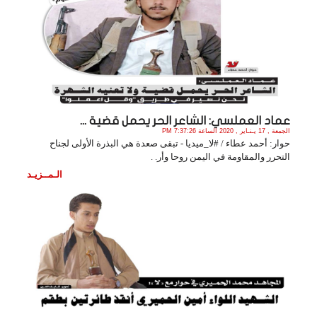
عماد العملسي: الشاعر الحر يحمل قضية ...
الجمعة , 17 يـنـاير , 2020 الساعة 7:37:26 PM
حوار: أحمد عطاء / #لا_ميديا - تبقى صعدة هي البذرة الأولى لجناح
التحرر والمقاومة في اليمن روحا وأر. .
الـمــزيـد