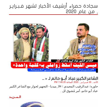
سجادة حمراء أرشيف الأخبار لشهر فـبـرايـر
, من عام 2020
الشاعر الكبير عباد أبــو حاتم لـ « ...
الأحد , 16 فـبـرايـر , 2020 الساعة 7:46:20 PM
حاوره/ عبدالرقيب المجيدي / #لا_ميديا - التجهيز لحوار مع الشاعر الكبير
عباد أبو حاتم، أمر مُشوق لل. .
الـمــزيـد