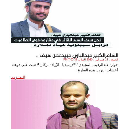
الشاعرالكبير عبدالباري عبيد:نحن سيف ...
الجمعة , 14 فـبـرايـر , 2020 الساعة 7:05:32 PM
حوار: عبدالرقيب المجيدي / #لا_ميديا - الإرادة بركان لا تنبت على فوهته
أعشاب التردد. هذه العبارة . .
الـمــزيـد