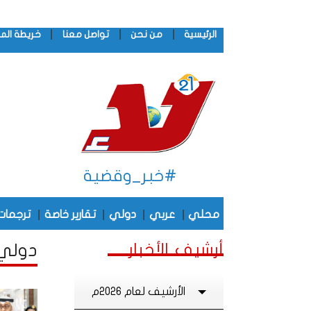
|
|
|
الرئيسية
من نحن
تواصل معنا
خريطة الم
#خبر_وقضية
|
|
|
|
محلي
عربي
دولي
تقارير خاصة
ترجمات
أرشيف الأخبار
دولي 
الأرشيف لعام 2026م