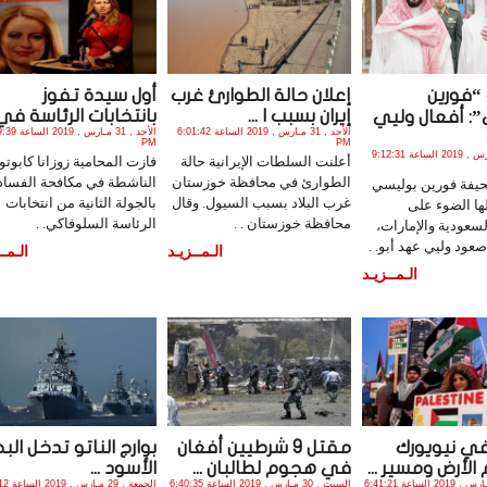
“فورين
إعلان حالة الطوارئ غرب
أول سيدة تفوز
إيران بسبب ا ...
بانتخابات الرئاسة في .
: أفعال وليي
الأحد , 31 مـارس , 2019 الساعة 6:01:42
الأحد , 31 مـارس , 
PM
PM
الأحد , 31 مـارس , 2019 الساعة 9:12:31
أعلنت السلطات الإيرانية حالة
فازت المحامية زوزانا كابوتوف
الطوارئ في محافظة خوزستان
الناشطة في مكافحة الفساد
فة فورين بوليسي
غرب البلاد بسبب السيول. وقال
بالجولة الثانية من انتخابات
ها الضوء على
محافظة خوزستان . .
الرئاسة السلوفاكي. .
سعودية والإمارات،
عود وليي عهد أبو. .
الـمــزيـد
الـمــ
الـمــزيـد
ي نيويورك
مقتل 9 شرطيين أفغان
بوارج الناتو تدخل البح
لأرض ومسير ...
في هجوم لطالبان ...
الأسود ...
السبت , 30 مـارس , 2019 الساعة 6:41:21
السبت , 30 مـارس , 2019 الساعة 6:40:35
الجمعة , 29