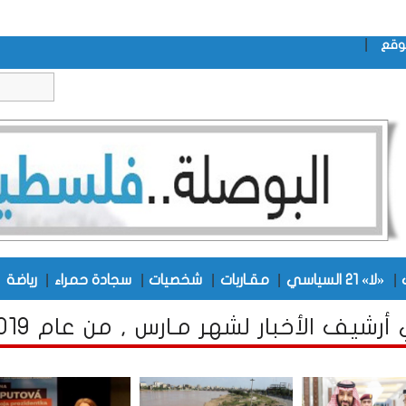
|
وقع
|
|
|
|
|
|
«لا» 21 السياسي
مقـاربات
شخصيات
سجادة حمراء
رياضة
أرشيف الأخبار لشهر مـارس , من عام 2019