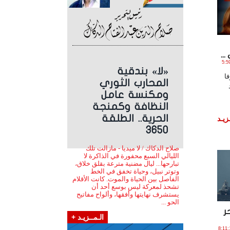
..
2019 الساعة 5:59:39
«لا» بندقية
ا
المحارب الثوري
ومكنسة عامل
النظافة وكمنجة
الحرية.. الطلقة
زيـد
3650
صلاح الدكاك / لا ميديا - مازالت تلك
الليالي السبع محفورة في الذاكرة لا
تبارحها... ليال مضنية مترعة بقلق خلاق،
وتوتر نبيل، وحياة تخفق في الخط
الفاصل بين الحياة والموت. كانت الأقلام
تشحذ لمعركة ليس بوسع أحد أن
يستشرف نهايتها وأفقها، وألواح مفاتيح
الحو ...
ر
الـمــزيـد +
 مـارس , 2019 الساعة 8:11:12