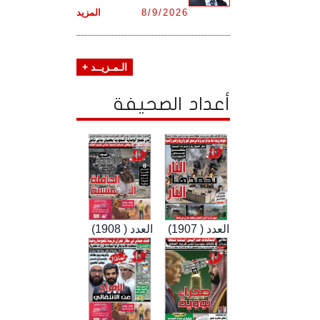
8/9/2026
المزيد
الـمـزيــد +
أعداد الصحيفة
العدد ( 1907)
العدد ( 1908)