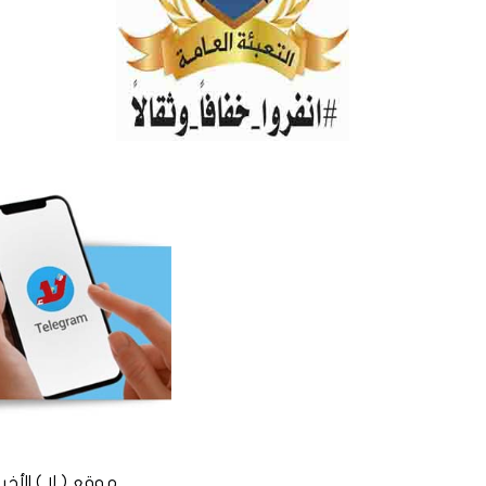
موقع ( لا ) الأخباري المستقل © 2016