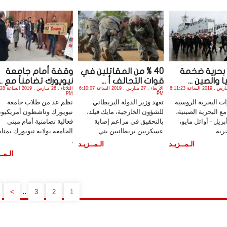
 بحرية ضخمة
40 % من المقاتلين في
وقفة أمام جامعة
 والصين ...
قوات التحالف أ ...
نيويورك تضامناً مع ...
الأربعاء , 27 مـارس , 2019 الساعة 6:11:23
الأربعاء , 27 مـارس , 2019 الساعة 6:10:07
الثلاثاء , 26 
PM
PM
ت البحرية الروسية
تعهد وزير الدولة البريطاني
نظم عد من طلاب جامعة
ع البحرية الصينية،
للشؤون الخارجية، مايك فيلد،
نيويورك وناشطون أمريكيو
ريل - أوائل مايو،
بالتحقيق في مزاعم إصابة
فعالية تضامنية أمام مبنى
ية. .
عسكريين بريطانيين بني. .
الجامعة بولاية نيويورك بمن
.
الـمــزيـد
الـمــزيـد
الـمــ
..
>
3
2
1