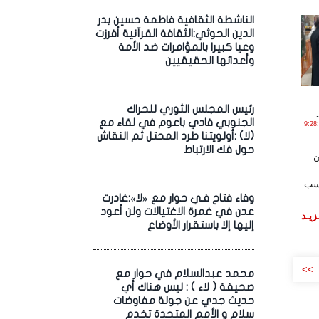
الناشطة الثقافية فاطمة حسين بدر
الدين الحوثي:الثقافة القرآنية أفرزت
وعيا كبيرا بالمؤامرات ضد الأمة
وأعدائها الحقيقيين
رئيس المجلس الثوري للحراك
الجنوبي فادي باعوم في لقاء مع
مـارس , 2019 الساعة 9:28:28
(لا) :أولويتنا طرد المحتل ثم النقاش
حول فك الارتباط
ن
اسب.
وفاء فتاح فـي حوار مع «لا»:غادرت
عدن في غمرة الاغتيالات ولن أعود
زيـد
إليها إلا باستقرار الأوضاع
>>
محمد عبدالسلام في حوار مع
صحيفة ( لاء ) : ليس هناك أي
حديث جدي عن جولة مفاوضات
سلام و الأمم المتحدة تخدم