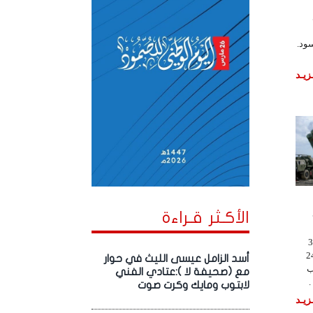
سود.
زيـد
الأكـثر قـراءة
"إس-300
لقادرة على ضرب 24
أسد الزامل عيسى الليث في حوار
ب
مع (صحيفة لا ):عتادي الفني
لابتوب ومايك وكرت صوت
زيـد