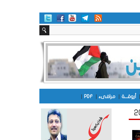
|
|
|
أروقـــة
مرافىء
PDF