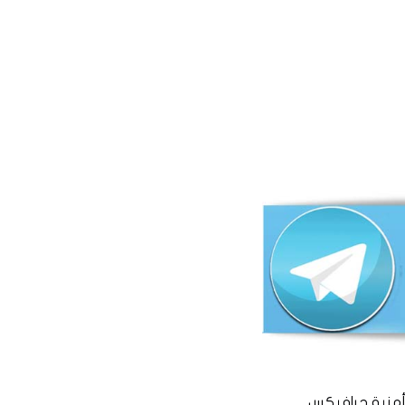
منية جرافيكس