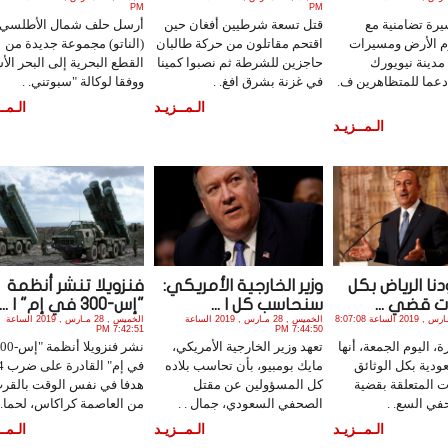
PM
PM
ة تضامنية مع
قتل تسعة شرطيين أفغان حين
أرسل حلف شمال الأطلسي
وم الأرض ومسيرات
اقتحم مقاتلون من حركة طالبان
(الناتو) مجموعة جديدة من
مدينة نيويورك
حاجزين للشرطة ثم نصبوا كمينا
القطع البحرية إلى البحر الأ
 دعما للمتظاهرين ف.
في غزنة بشرق افغ. .
ووفقا لوكالة "سبوتني. .
الـمــزيـد
الـمــ
الـمــزيـد
دنا الرياض بكل
وزير الخارجية الأمريكي:
فنزويلا تنشر أنظمة
 قضي ...
سنحاسب كل ا ...
"إس-300 في إم" ا ...
الجمعة , 29 مـارس , 2019 الساعة 8:07:08
الخميس , 28 مـارس , 2019 الساعة
الخميس , 28 مـارس , 2019 الساعة
7:42:51 PM
7:44:50 PM
، اليوم الجمعة، أنها
تعهد وزير الخارجية الأمريكي،
نشر فنزويلا أنظمة 
دية بكل الوثائق
مايك بومبيو، بأن تحاسب بلاده
في إم" ا
 المتعلقة بقضية
كل المسؤولين عن مقتل
هدفا في نفس الوقت بالقر
في السع. .
الصحفي السعودي، جمال . .
من العاصمة كراكاس، لحما. .
الـمــزيـد
الـمــزيـد
الـمــ