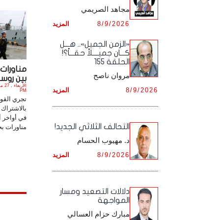
مجاهد الصريمي
أرشيف شهر ديـسـمـبـر ,
أرشيف شهر نـوفـمـبـر ,
8/9/2026
المزيد
أرشيف شهر ديـسـمـبـر ,
«الزمن الجميل».. هـــل
كـــان جميــــلاً حقـــاً؟!
الحلقة 155
مناورات
مروان ناصح
بين روسيا
8/9/2026
المزيد
PM
تجري القوا
بالاشتراك م
في أواخر أب
التحالف الثلاثي الجديد!
مناورات بحر
د. مهيوب الحسام
8/9/2026
المزيد
دلالات التصعيد ومسار
المواجهة
مبارك حزام العسالي