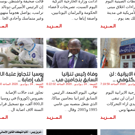
ات الصينية اليوم
أدانت وزارة الخارجية التركية
قالت صحيفة واشنطن بوس
اءات اغلاق مبنى
اليوم السبت، تصريحات لأعضاء
إن الرئيس الأميركي دونالد
لأمريكية في مدينة
الحكومة والبرلمان اليونانيين،
ترامب، يواصل هجوماً متهورا
 بعد يوم . .
واصفة إياها ب. .
وغير متماسك وأحادي الجا. .
الـمــزيـد
الـمــزيـد
الـمــ
الايرانية : لن
وفاة رئيس تنزانيا
روس
توفي ...
السابق بنجامين مب ...
ألف إصابة ...
الجمعة , 24 يـولـيـو , 2020 الساعة 7:19:59
الجمعة , 24 يـولـيـو , 2020 الساعة 6:22:02
الجمعة , 
PM
PM
ية الايرانية اليوم
توفي، اليوم الجمعة، الرئيس
تجاوز عدد حالات الإصابة
ايران لن تبقى
السابق لتنزانيا بنجامين مباكا،
بفيروس (كورونا) في روسيا 
يدي ازاء التحركات
الذي شغل منصبه بين عامي
الـ800 ألف، مع تسجيل قراب
شعبها وس. .
1995 و2005. وقال . .
الستة الاف اصابة ال. .
الـمــزيـد
الـمــزيـد
الـمــ