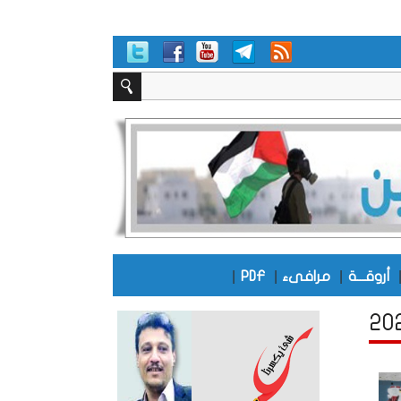
|
|
|
أروقـــة
مرافىء
PDF