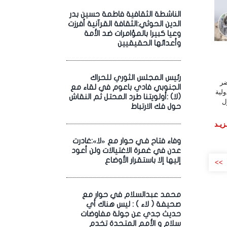
الناشطة الثقافية فاطمة حسين بدر
الدين الحوثي:الثقافة القرآنية أفرزت
وعيا كبيرا بالمؤامرات ضد الأمة
وأعدائها الحقيقيين
رئيس المجلس الثوري للحراك
ضر
الجنوبي فادي باعوم في لقاء مع
greenp) الدولية
(لا) :أولويتنا طرد المحتل ثم النقاش
ل
حول فك الارتباط
زيـد
وفاء فتاح فـي حوار مع «لا»:غادرت
عدن في غمرة الاغتيالات ولن أعود
إليها إلا باستقرار الأوضاع
>>
محمد عبدالسلام في حوار مع
صحيفة ( لاء ) : ليس هناك أي
حديث جدي عن جولة مفاوضات
سلام و الأمم المتحدة تخدم