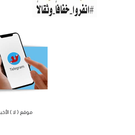
موقع ( لا ) الأخباري المستقل © 2016