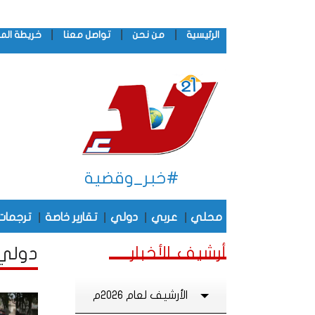
|
|
|
الرئيسية
من نحن
تواصل معنا
خريطة الم
#خبر_وقضية
|
|
|
|
محلي
عربي
دولي
تقارير خاصة
ترجمات
أرشيف الأخبار
دولي أ
الأرشيف لعام 2026م