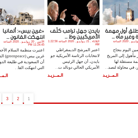
طلق أول مهمة
بايدن: جهل ترامب كلّف
«غرين بيس»: ألمانيا
غير مأه ...
الأمريكيين وظ ...
انتهكت القانون ...
الجمعة , 24 يـولـيـو , 2020 الساعة
الثلاثاء , 21 يـولـيـو , 2020 الساعة 1:22:56
الأثنين , 20 يـولـيـو , 2020 الساعة
AM
11:24:45 PM
ن اليوم بنجاح
اعتبر المرشح الديمقراطي
اعتبرت منظمة السلام الأخ
 مأهول إلى المريخ
لانتخابات الرئاسة الأمريكية جو
غرين بيس (eace
ة مستقلة لها
بايدن، أن جهل الرئيس
أن السعودية في طليعة الدو
 في محاولة لتصد. .
الأمريكي الحالي دونالد ت. .
التي انتهكت القا. .
الـمــزيـد
الـمــزيـد
الـمــ
3
2
1