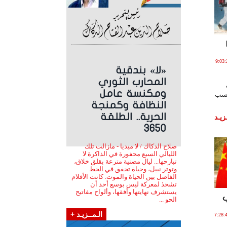
 يـولـيـو , 2020 الساعة 9:03:25
«لا» بندقية
المحارب الثوري
ومكنسة عامل
حسب
النظافة وكمنجة
الحرية.. الطلقة
زيـد
3650
صلاح الدكاك / لا ميديا - مازالت تلك
الليالي السبع محفورة في الذاكرة لا
تبارحها... ليال مضنية مترعة بقلق خلاق،
وتوتر نبيل، وحياة تخفق في الخط
الفاصل بين الحياة والموت. كانت الأقلام
تشحذ لمعركة ليس بوسع أحد أن
يستشرف نهايتها وأفقها، وألواح مفاتيح
ب
الحو ...
الـمــزيـد +
24 يـولـيـو , 2020 الساعة 7:28:49