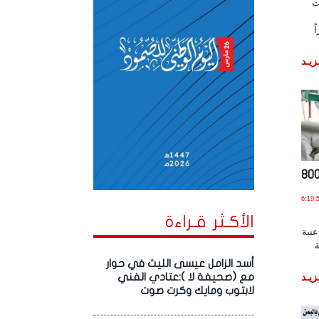
ت
ً
زيـد
يا تتجاوز عتبة الـ800
24 يـولـيـو , 2020 الساعة 6:19:50
الأكـثر قـراءة
عتبة
ة
أسد الزامل عيسى الليث في حوار
زيـد
مع (صحيفة لا ):عتادي الفني
لابتوب ومايك وكرت صوت