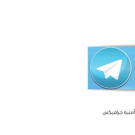
منية جرافيكس