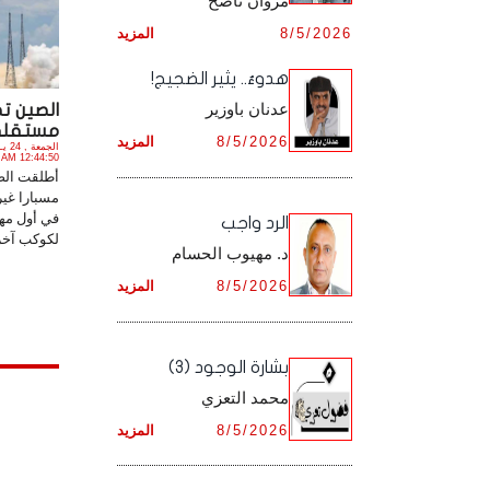
مروان ناصح
أرشيف شهر ديـسـمـبـر ,
8/5/2026
المزيد
أرشيف شهر نـوفـمـبـر ,
هدوءٌ.. يثير الضجيج!
أرشيف شهر ديـسـمـبـر ,
عدنان باوزير
الصين ت
مستقلة و
8/5/2026
المزيد
12:44:50 AM
أطلقت الصي
مسبارا غير
في أول مهم
الرد واجب
لكوكب آخر،
د. مهيوب الحسام
8/5/2026
المزيد
بشارة الوجود (3)
محمد التعزي
8/5/2026
المزيد