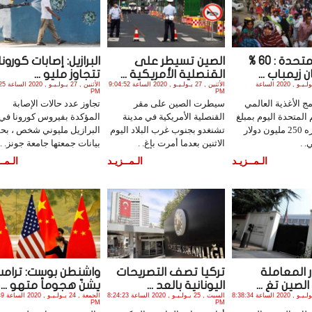
الأمم المتحدة : 60 %
الصين تسيطر على
البرازيل: إصابات كورونا
زيمباب ...
القنصلية الأمريكية ...
تتجاوز مليو ...
الجمعة , 31 يـولـيـو , 2020 الساعة
الأثنين , 27 يـولـيـو , 2020 الساعة 9:04:52
الأثنين , 27
PM
PM
ج الأغذية العالمي
سيطرت الصين على مقر
تجاوز عدد حالات الإصابة
م المتحدة اليوم بمبلغ
القنصلية الأمريكية في مدينة
المؤكدة بفيروس كورونا في
إضافي قدره 250 مليون دولار
تشنغدو بجنوب غرب البلاد اليوم
البرازيل مليوني شخص ، ب
. .
الاثنين بعدما أمرت بإغ. .
بيانات جمعتها جامعة جونز. .
الـمــزيـد
الـمــزيـد
الـمــ
 المعاملة
تركيا تصف التصريحات
واشنطن بوست: ترام
 الصين تغ ...
اليونانية بالعد ...
يشنّ هجوماً متهو ...
السبت , 25 يـولـيـو , 2020 الساعة 8:38:34
السبت , 25 يـولـيـو , 2020 الساعة 8:24:23
الجمعة , 
PM
PM