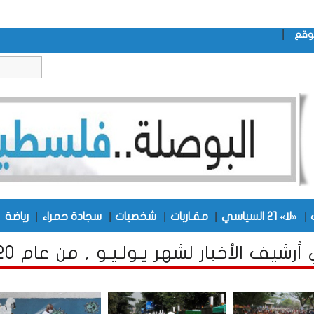
|
وقع
|
|
|
|
|
|
«لا» 21 السياسي
مقـاربات
شخصيات
سجادة حمراء
رياضة
رشيف الأخبار لشهر يـولـيـو , من عام 2020