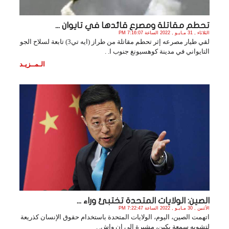
تحطم مقاتلة ومصرع قائدها في تايوان ...
الثلاثاء , 31 مـايـو , 2022 الساعة 7:16:07 PM
لقي طيار مصرعه إثر تحطم مقاتلة من طراز (ايه تي3) تابعة لسلاح الجو
التايواني في مدينة كوهسيونغ جنوب ا. .
الـمــزيـد
الصين: الولايات المتحدة تختبئ وراء ...
الأثنين , 30 مـايـو , 2022 الساعة 7:22:47 PM
اتهمت الصين، اليوم، الولايات المتحدة باستخدام حقوق الإنسان كذريعة
لتشويه سمعة بكين، مشيرة الى ان واش. .