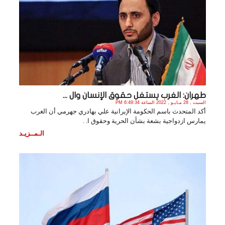
طهران: الغرب يستغل حقوق الإنسان وال ...
السبت , 28 مـايـو , 2022 الساعة 6:49:34 PM
أكد المتحدث باسم الحكومة الإيرانية علي بهادري جهرمي أن الغرب
يمارس ازدواجية بشعة بشأن الحرية وحقوق ا. .
الـمــزيـد