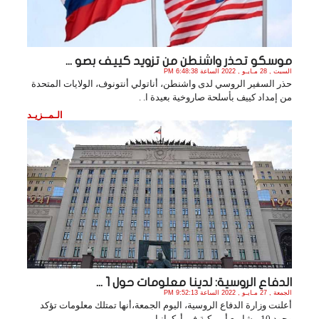
موسكو تحذر واشنطن من تزويد كييف بصو ...
السبت , 28 مـايـو , 2022 الساعة 6:48:38 PM
حذر السفير الروسي لدى واشنطن، أناتولي أنتونوف، الولايات المتحدة
من إمداد كييف بأسلحة صاروخية بعيدة ا. .
الـمــزيـد
الدفاع الروسية: لدينا معلومات حول 1 ...
الجمعة , 27 مـايـو , 2022 الساعة 9:52:13 PM
أعلنت وزارة الدفاع الروسية، اليوم الجمعة،أنها تمتلك معلومات تؤكد
وجود 10 مشاريع أمريكية في أوكرانيا . .