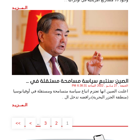
الـمــزيـد
الصين: سنتبع سياسة مسامحة مستقلة في ...
الجمعة , 27 مـايـو , 2022 الساعة 6:38:31 PM
اعلنت الصين انها تعتزم اتباع سياسة متسامحة ومستقلة في أوقيانوسيا
(منطقة الجزر البحرية)،رافضه تدخل ال. .
الـمــزيـد
..
>>
>
3
2
1