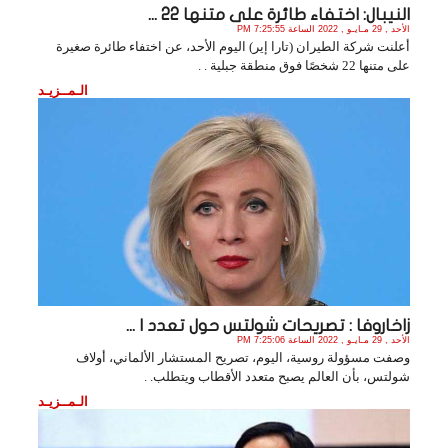
النيبال: اختفاء طائرة على متنها 22 ...
الأحد , 29 مـايـو , 2022 الساعة 7:25:55 PM
أعلنت شركة الطيران (تارا إير) اليوم الأحد، عن اختفاء طائرة صغيرة
على متنها 22 شخصًا فوق منطقة جبلية . .
الـمــزيـد
زاخاروفا : تصريحات شولتس حول تعدد ا ...
الأحد , 29 مـايـو , 2022 الساعة 7:25:06 PM
وصفت مسؤولة روسية، اليوم، تصريح المستشار الألماني، أولاف
شولتس، بأن العالم يصبح متعدد الأقطاب ويتطلب. .
الـمــزيـد