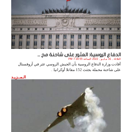
الدفاع الروسية: العثور على شاحنة مح ...
الثلاثاء , 31 مـايـو , 2022 الساعة 7:16:55 PM
أفادت وزارة الدفاع الروسية بأن الجيش الروسي عثر في آزوفستال
على شاحنة محملة بجثث 152 مقاتلا أوكرانيا. .
الـمــزيـد