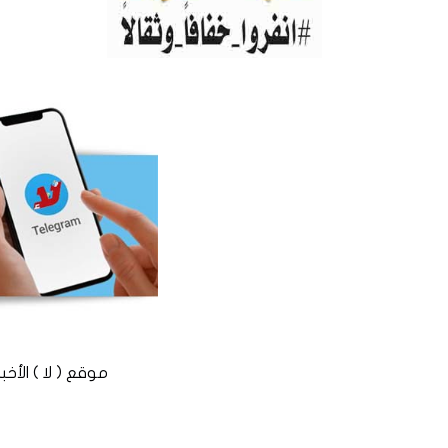
موقع ( لا ) الأخباري المستقل © 2016