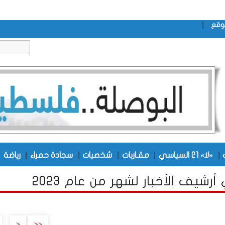
|
وقع
|
|
|
|
|
|
«لا» 21 السياسي
مقـاربات
شخصيات
سجادة حمراء
رياضة
أرشيف الأخبار لشهر من عام 2023
..
<
<<