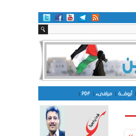
|
|
|
أروقـــة
مرافىء
PDF
>>