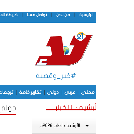
|
|
|
الرئيسية
من نحن
تواصل معنا
خريطة الم
#خبر_وقضية
|
|
|
|
محلي
عربي
دولي
تقارير خاصة
ترجمات
أرشيف الأخبار
دولي 
الأرشيف لعام 2026م