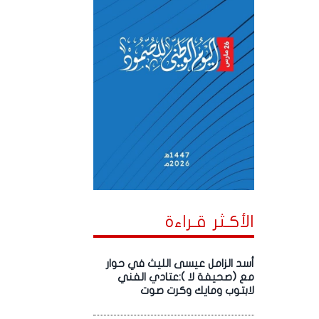
الأكـثر قـراءة
أسد الزامل عيسى الليث في حوار
مع (صحيفة لا ):عتادي الفني
لابتوب ومايك وكرت صوت