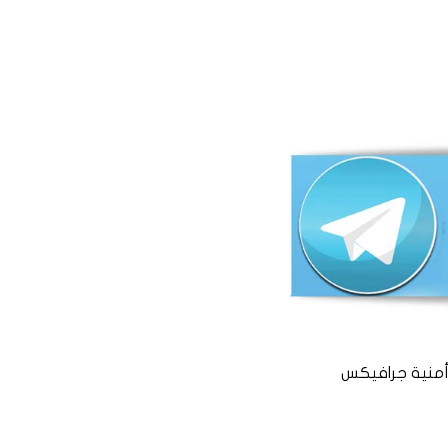
منية جرافيكس