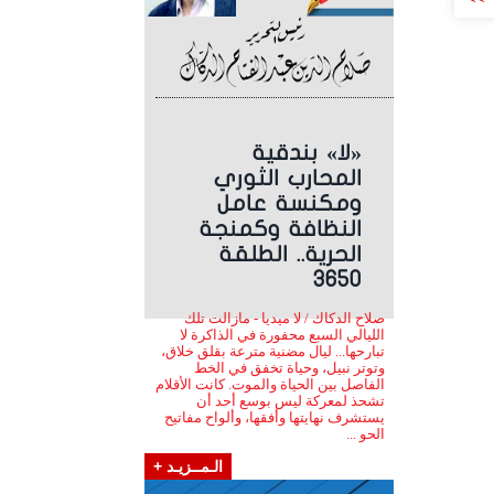
«لا» بندقية
المحارب الثوري
ومكنسة عامل
النظافة وكمنجة
الحرية.. الطلقة
3650
صلاح الدكاك / لا ميديا - مازالت تلك
الليالي السبع محفورة في الذاكرة لا
تبارحها... ليال مضنية مترعة بقلق خلاق،
وتوتر نبيل، وحياة تخفق في الخط
الفاصل بين الحياة والموت. كانت الأقلام
تشحذ لمعركة ليس بوسع أحد أن
يستشرف نهايتها وأفقها، وألواح مفاتيح
الحو ...
الـمــزيـد +