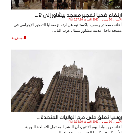
ارتفاع ضحيا تفجير مسجد بيشاور إلى 2 ...
الأثنين , 30 يـنـاير , 2023 الساعة 6:37:39 PM
أعلنت مصادر رسمية باكستانية عن ارتفاع ضحايا التفجير الإجرامي في
مسجد داخل مدينة بيشاور شمال غرب البل. .
الـمــزيـد
روسيا تعلق على عزم الولايات المتحدة ...
الأثنين , 30 يـنـاير , 2023 الساعة 6:35:59 PM
أعلنت روسيا، اليوم الاثنين، أن النشر المحتمل للأسلحة النووية
الأمريكية في كوريا الجنوبية سيؤدي لعواق. .