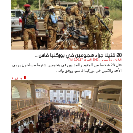
28 قتيلا جراء هجومين في بوركنيا فاس ...
الثلاثاء , 31 يـنـاير , 2023 الساعة 6:50:17 PM
قتل 28 شخصا من الجنود والمدنيين في هجومين شنهما مسلحون يومي
الأحد والاثنين في بوركينا فاسو. ووفق وك. .
الـمــزيـد