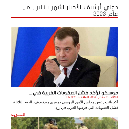
دولي أرشيف الأخبار لشهر يـنـاير , من
عام 2023
موسكو تؤكد فشل العقوبات الغربية في ...
الثلاثاء , 31 يـنـاير , 2023 الساعة 6:51:13 PM
أكد نائب رئيس مجلس الأمن الروسي دميتري ميدفيديف، اليوم الثلاثاء،
فشل العقوبات التي فرضها الغرب في زع. .
الـمــزيـد