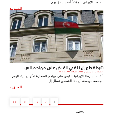
الشعب الإيراني .. مؤكداً أنه سيلحق بهم. .
الـمــزيـد
شرطة طهران تلقي القبض على مهاجم الس ...
الجمعة , 27 يـنـاير , 2023 الساعة 7:01:09 PM
ألقت الشرطة الإيرانية القبض على مهاجم السفارة الأذربيجانية، اليوم
الجمعة، موضحة أن هذا الشخص تسلل إل. .
الـمــزيـد
..
>>
>
3
2
1