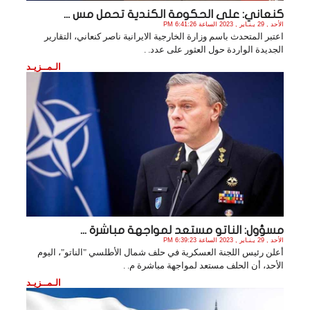
كنعاني: على الحكومة الكندية تحمل مس ...
الأحد , 29 يـنـاير , 2023 الساعة 6:41:26 PM
اعتبر المتحدث باسم وزارة الخارجية الايرانية ناصر كنعاني، التقارير
الجديدة الواردة حول العثور على عدد. .
الـمــزيـد
مسؤول: الناتو مستعد لمواجهة مباشرة ...
الأحد , 29 يـنـاير , 2023 الساعة 6:39:23 PM
أعلن رئيس اللجنة العسكرية في حلف شمال الأطلسي "الناتو"، اليوم
الأحد، أن الحلف مستعد لمواجهة مباشرة م. .
الـمــزيـد