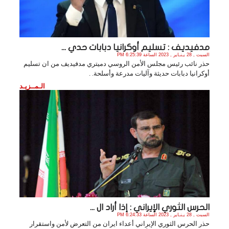
مدفيديف : تسليم أوكرانيا دبابات حدي ...
السبت , 28 يـنـاير , 2023 الساعة 6:25:39 PM
حذر نائب رئيس مجلس الأمن الروسي دميتري مدفيديف من ان تسليم
أوكرانيا دبابات حديثة وآليات مدرعة وأسلحة. .
الـمــزيـد
الحرس الثوري الإيراني : إذا أراد ال ...
السبت , 28 يـنـاير , 2023 الساعة 6:24:33 PM
حذر الحرس الثوري الإيراني أعداء ايران من التعرض لأمن واستقرار