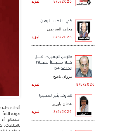
8/5/2026
المزيد
كي لا نخسر الرهان
مجاهد الصريمي
8/5/2026
المزيد
«الزمن الجميل».. هـــل
كـــان جميــــلاً حقـــاً؟!
الحلقة 154
مروان ناصح
8/5/2026
المزيد
هدوءٌ.. يثير الضجيج!
عدنان باوزير
ألحانه جاء
8/5/2026
المزيد
صوته الفذَ.
استطاع أن ي
بالكلمات، ك