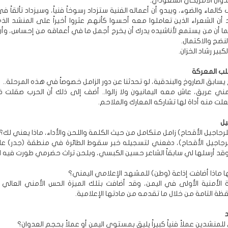
وان الأمريكي السعودي.
لماء والضوء، ويبدو أن أعماله الفنية ستزداد رسوخاً فنياً، وسيزداد تألقاً في
أن الشعراء الذين تعاملوا معه أحسوا كأنهم عثروا أخيراً على المنشد ال
ا أن من يستمع لأناشيده يدرك أن يخرج أجمل ما في أعماقه من إحساس، وأن
نضج والاكتمال.
كبير رشاد الخزان.
لب المعركة
ح يسابق الصاروخ والبندقية، لو تحدثنا عن دور الزامل خصوصاً في هذه المرحلة..
مني عريق، عاش معه اليمانيون ولا زالوا.. أضف إلى ذلك أن الحرب صقلت ذل
ت منه أداة لها تشاركه المعارك والملاحم.
يل
للرجاجيل الأقحاح) زامل متكامل من حيث الكلمة واللحن والأداء، ماذا يعني لك؟
لرجاجيل الأقحاح)، دفعني لتسجيله خبر سقوط الطائرة في منطقة (جدر) ع
 وقد أرسلها لي سابقاً الشاعر حسين الكبسي، وبلحن تراث حضرمي طورت فيه ال
ا ماذا أضافت إذاعة (وطن) للمشهد الإعلامي اليمني؟
عة الأمنية الأولى في اليمن، وقد أضافت بتلك الميزة الحس الأمني العالي 
قظة التامة من خلال ما تقدمه من مادتها الإعلامية.
ى للمنشدين عملاً فنياً كبيراً يليق بمستوى اليمن أو عملاً بحجم العدوان؟