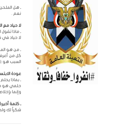
ـ هل الملحن
نعم .
لا حياد مع ا
ـ ماذا تقول 
لا حياد في 
ـ من هو الم
كل من أعرفه
السبب هو غر
عودة الابتس
ـ بماذا يحلم 
حلمي هو حلم
وإنما بإخلاص
ـ كلمة أخيرة.
شكراً لك ول