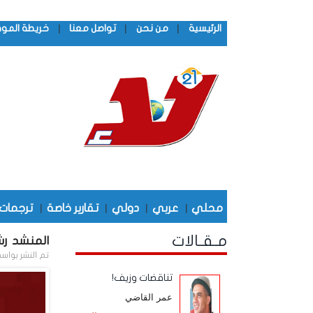
|
|
|
الرئيسية
من نحن
تواصل معنا
خريطة المو
محلي
|
عربي
|
دولي
|
تقارير خاصة
|
ترجمات
مـقـالات
المنشد رش
تم النشر بواس
تناقضات وزيف!
عمر القاضي