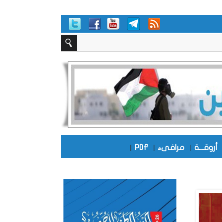
أروقـــة
|
مرافىء
|
PDF
|