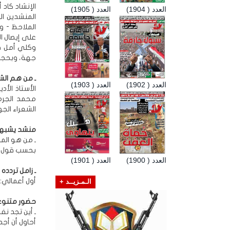
الإنشاد كاد 
العدد ( 1904)
العدد ( 1905)
المنشدين ال
الملاحظ - و
على إيصال ال
وكلي أمل في
جهة، وبحجم
ـ من هم الش
العدد ( 1902)
العدد ( 1903)
الأستاذ الأد
محمد الجرم
الشعراء الجه
منشد يشبه
ـ من هو ال
بحسب قول ال
العدد ( 1900)
العدد ( 1901)
ـ زامل تردده دا
أول أعمالي:
الـمـزيــد +
حضور متنوع
ـ أين تجد ن
أحاول أن أج