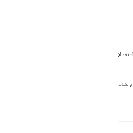
عتقد أن
والكلام،