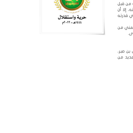
ه من قبل
 إلا أن
ي قدرته
ليمني من
ى.
 بن صبر،
عديد من