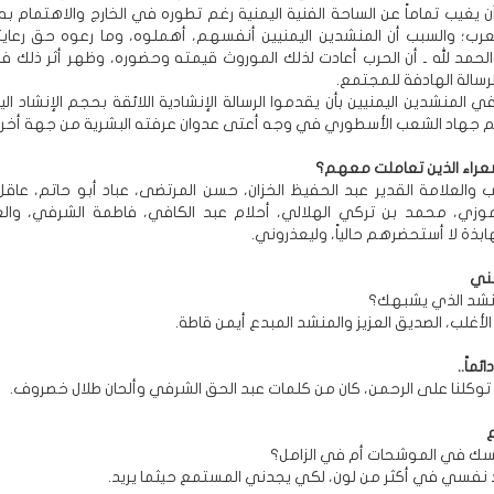
أن يغيب تماماً عن الساحة الفنية اليمنية رغم تطوره في الخارج والاهتمام ب
عرب؛ والسبب أن المنشدين اليمنيين أنفسهم، أهملوه، وما رعوه حق رعايته،
الحمد لله ـ أن الحرب أعادت لذلك الموروث قيمته وحضوره، وظهر أثر ذلك ف
رسالة الهادفة للمجتمع.
 المنشدين اليمنيين بأن يقدموا الرسالة الإنشادية اللائقة بحجم الإنشاد ا
 جهاد الشعب الأسطوري في وجه أعتى عدوان عرفته البشرية من جهة أخر
عراء الذين تعاملت معهم؟
يب والعلامة القدير عبد الحفيظ الخزان، حسن المرتضى، عباد أبو حاتم، عاقل
وزي، محمد بن تركي الهلالي، أحلام عبد الكافي، فاطمة الشرفي، وال
ابذة لا أستحضرهم حالياً، وليعذروني.
ني
منشد الذي يشبهك؟
أغلب، الصديق العزيز والمنشد المبدع أيمن قاطة.
ئماً..
 توكلنا على الرحمن، كان من كلمات عبد الحق الشرفي وألحان طلال خصروف.
فسك في الموشحات أم في الزامل؟
د نفسي في أكثر من لون، لكي يجدني المستمع حيثما يريد.