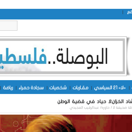
|
قع
|
«لا» 21 السياسي
|
مقـاربات
|
شخصيات
|
سجادة حمراء
|
رياضة
|
اد الخزان:لا حياد في قضية الوطن
طة
صحيفة لا / حاوره/ عبدالرقيب المجيدي