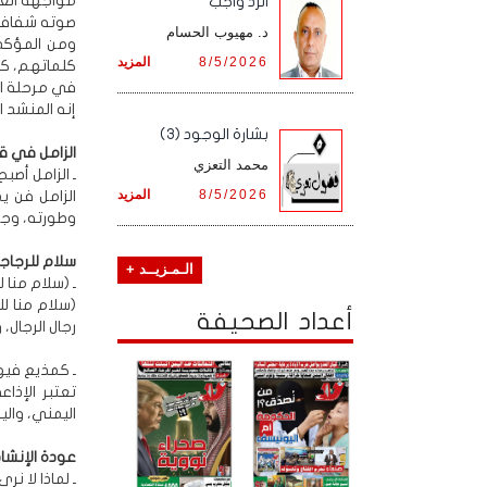
مواجهة العد
الرد واجب
صوته شفاف كا
د. مهيوب الحسام
ومن المؤكد 
8/5/2026
المزيد
كلماتهم، كم
في مرحلة ال
إنه المنشد ال
بشارة الوجود (3)
الزامل في ق
محمد التعزي
ـ الزامل أصب
8/5/2026
المزيد
الزامل فن ي
وطورته، وجعل
سلام للرجاج
الـمـزيــد +
ـ (سلام منا 
(سلام منا ل
أعداد الصحيفة
رجال الرجال،
ـ كمذيع فيه
تعتبر الإذا
اليمني، والي
عودة الإنشاد
ـ لماذا لا نر