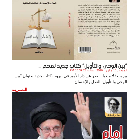
"بين الوحي والتأويل" كتاب جديد لمحم ...
الجمعة , 15 مـايـو , 2026 الساعة 10:37:28 PM
بيروت / لا ميديا - صدر عن دار الأمير في بيروت كتاب جديد بعنوان "بين
الوحي والتأويل: العدل والإحسان . .
الـمــزيـد