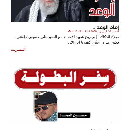
إمام الوعد ...
الأحد , 19 أبـريـل , 2026 الساعة 1:13:18 AM
صلاح الدكاك - إلى روح شهيد الأمة الإمام السيد علي حسيني خامنئي،
قدّس سره. أجبْني كيف يا ابنَ الأ. .
الـمــزيـد