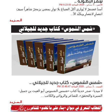
سِفـر البطـولـة ...
الأثنين , 5 يـنـاير , 2026 الساعة 6:23:00 PM
أسدٌ غضنفرُ لا يُواري أكلَ الضباعَ بلا توارِ يمضي يزمجرُ شاهراً سيفَ
انتصارٍ لانتصارِ ويكبّد الأ. .
الـمــزيـد
«شمس الشموس» كتاب جديد للجيلاني ...
السبت , 3 يـنـاير , 2026 الساعة 10:40:47 PM
لا ميديا - صدر حديثاً كتاب «شمس الشموس أبو الغيث بن جميل:
السيرة والتحقق»، للشاعر والروائي والكاتب . .
الـمــزيـد