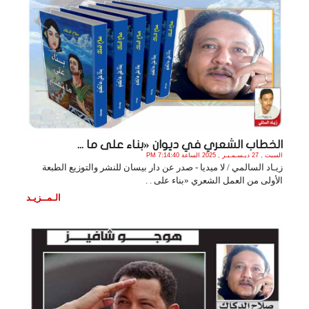
الخطاب الشعري في ديوان «بناء على ما ...
السبت , 27 ديـسـمـبـر , 2025 الساعة 7:14:40 PM
زيـاد السالمي / لا ميديا - صدر عن دار بيسان للنشر والتوزيع الطبعة
الأولى من العمل الشعري «بناء على . .
الـمــزيـد