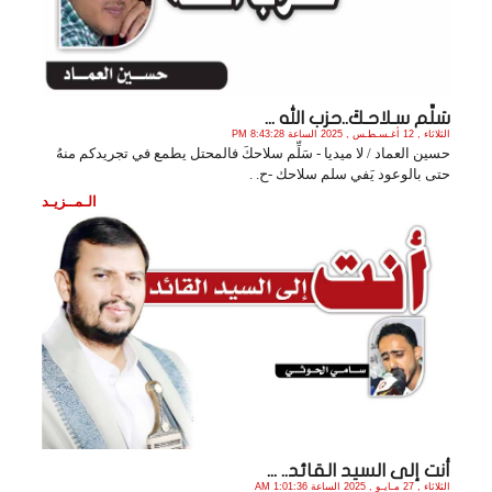
سَلِّم سـلاحـكَ..حزب الله ...
الثلاثاء , 12 أغـسـطـس , 2025 الساعة 8:43:28 PM
حسين العماد / لا ميديا - سَلِّم سلاحكَ فالمحتل يطمع في تجريدكم منهُ
حتى بالوعود يَفي سلم سلاحك -ح. .
الـمــزيـد
أنت إلى السيد القائد.. ...
الثلاثاء , 27 مـايـو , 2025 الساعة 1:01:36 AM