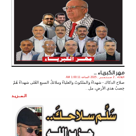
مهر الكبريـاء ...
الثلاثاء , 2 سـبـتـمـبـر , 2025 الساعة 1:00:11 AM
صلاح الدكاك - شهداءُ والملكوتُ والعلياءُ وملائكُ السبعِ العُلى شهداءُ هُمْ
خِصبُ هذي الأرضِ، مل. .
الـمــزيـد