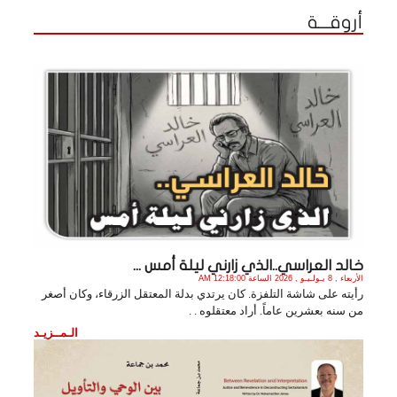
أروقـــة
خالد العراسي..الذي زارني ليلة أمس ...
الأربعاء , 8 يـولـيـو , 2026 الساعة 12:18:00 AM
رأيته على شاشة التلفزة. كان يرتدي بدلة المعتقل الزرقاء، وكان أصغر
من سنه بعشرين عاماً. أراد معتقلوه . .
الـمــزيـد