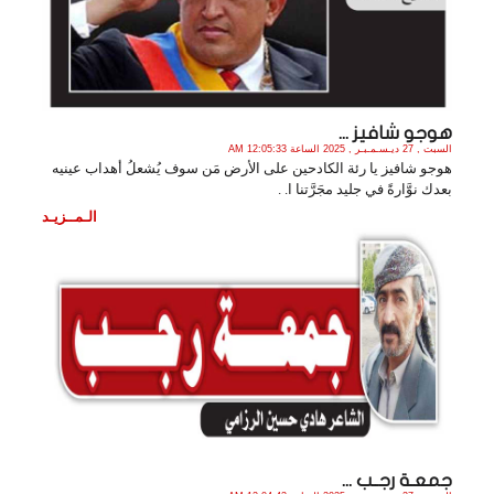
هوجو شافيز ...
السبت , 27 ديـسـمـبـر , 2025 الساعة 12:05:33 AM
هوجو شافيز يا رئة الكادحين على الأرض مَن سوف يُشعلُ أهداب عينيه
بعدك نوَّارةً في جليد مجَرَّتنا ا. .
الـمــزيـد
جمعـة رجــب ...