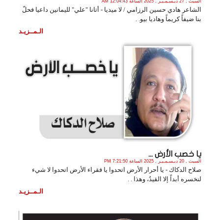
السبت , 27 ديـسـمـبـر , 2025 الساعة 12:04:43 AM
الشاعر هادي حسين الرزامي / لا ميديا - أتانا "علي" لليمانين داعيا فحلّ
بنا ضيفاً كريماً وهاديا بيو. .
الـمــزيـد
يا خصب الأرض ...
السبت , 20 ديـسـمـبـر , 2025 الساعة 7:21:50 PM
صلاح الدكاك - ‏يا أحرار الأرض اتحدوا يا فقراء الأرض اتحدوا لا شيء
لنخسره أبداً إلا القيدُ، وهذا . .
الـمــزيـد