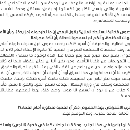
جنوب وما يقرره بإرادته، فالهدف من الوحدة هو التقدم الاجتماعي كما
 الشهيرة والتي ينسى الكثيرون تكملتها إذ يقول: «ستظل وحدة الشعب
دف كل الأقلام الشريفة وستظل الكلمة مجزأة الحرف ركيكة المعنى إذا لم
وتقدمه الاجتماعي».
وى قضائية لاسترداد المنزل؟ يقول البعض إن ما تطرحونه (مزايدة)، وبأن الأم
هات المختصة، وأنكم لم تسمحوا للعدالة بأن تأخذ مجراها!
وى قضائية.. والحقيقة أن أسرة كتكت رفعت دعوى قبل سنوات طويلة أما
صيرة الابتدائية، وقد استبعدت الم
وى، يمنع بنص صريح فيه رفع قضايا مثل هذه لوجود ما يسمى (المعالجا
لتعويضات عن قضايا التأميم. ومن يظن أننا لن نمثل للقضاء فيما لو كانت
ه، فإنه واهم، نحن من يدافع عن القضاء الذي به تستقيم الحياة والحقوق و
كيف لنا أن نتحداه! وفي هذا السياق أود أن أضيف أن الطرف الآخر ادعى أن الق
دف صرف نظر الناس عن الحقيقة، كذلك قامت أسرة كتكت بإخفاء ملفات 
لمحكمة وكذلك في وزارة الإسكان، بهدف تمييع الحق، والحق لا يميع، فأين ا
 هناك من لا يود أن يُسمع لنا صوت، وهم قلة، لهذا تزعجهم مطالباتنا ا
ملة.
لحزب الاشتراكي بهذا الخصوص ذكر أن القضية منظورة أمام القضاء؟!
لأمانة العامة للحزب.. وتم التوضيح لهم.
ية لها باعها في هذا الجانب، وحققت نجاحات كما في قضية (لالجي) واستخ