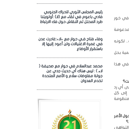
رئيس المجلس الثوري للحراك الجنوبي
فادي باعوم في لقاء مع (لا) :أولويتنا
 في خور
طرد المحتل ثم النقاش حول فك الارتباط
 مدعومة
وفاء فتاح فـي حوار مع «لا»:غادرت عدن
. لكونه
في غمرة الاغتيالات ولن أعود إليها إلا
باستقرار الأوضاع
سمية بحل
ح في هذا
محمد عبدالسلام في حوار مع صحيفة (
لاء ) : ليس هناك أي حديث جدي عن
جولة مفاوضات سلام و الأمم المتحدة
تخدم العدوان
لت؟
ى أي رد
إلى كل
 منظومة
ول الأمر
التواهي