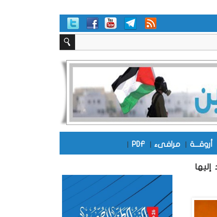
أروقـــة
|
مرافىء
|
PDF
|
إليها