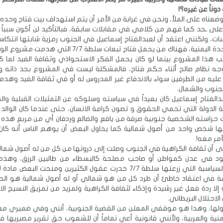
وناً عن غيره؟!
ضعناه على الملأ، ونحن في غرابة من الأمر أن يتم استهداف بيت فتاح وحده! 
على ـحد كما فهم من كلامي في مقابلات سابقة، فبالتأكيد لن أكون سبباً
ت، ولكنني اعتقد أن لعبدالفتاح إسماعيل في الجنوب رمزية شابتها انتكا
مشروع الوحدة اليمنية، فهناك من يحمل فتاح تبعات سلطة 7/7 التي 
 هذا المشروع بينما لو كان يحمل الفكر الاستحواذي وثقافة الفيد لما ك
ه نظام صالح أثناء حكم فتاح، فالمشكلة ليست في المشروع بحد ذاته و
 عليه من الطرفين سواء بالاندفاع غير المدروس له أو في ثقافة الفيد وهد
لجنوب والشمال.
دالفتاح إسماعيل كان بعيداً في سياسته وسلوكه عن التمثيلات القبلية وال
بة الدولة التي تحمي الحقوق و تصون كرامة الانسان، حتى عندما كان الوالد
 حراسته الشخصية جنوبية صرفة من يافع والضالع وردفان أي من مربع هذه ا
ا شخص واحد من أصول شمالية كما يحاول البعض أن يوهم الناس أنه كان 
مر معه!
ى أن ثقافة الكراهية في الجنوب وصلت إلى ذروتها من كل من له أصول شمال
د في عدن كمواطن أو صاحب مصلحة كالبسطاء من طالبين الرزق، وهذه
الاجتماعية السياسية التي زرعتها سلطة 7/7 خدرت عقول الكثيرين ومنحت البعض
ة في اعتقاد خاطئ أن طرد كل من هو شمالي أو له أصول شمالية هو الحل
إلا ردة فعل غير رشيدة وإذكاء لثقافة الكراهية ولمزيد من تمزيق النسيج ا
 الاحتلال البريطاني.
لها، وهذا هو موقفي المعلن من القضية الجنوبية، أنني وفي ضميري مع
يمنية والعربية، ولأنني قانونية أعي تماماً أن للشعوب حق تقرير مصيريها 