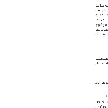
ه علاقة
يقاً قانونياً من 4 محامين للدفاع عنه
 القضية
القضية،
ن موضوع
موضوع مع
 يعني أن
)، ففهمت
بيعتها ,
عن الرد
؟
ها ما بين صنعاء
 يعيشون