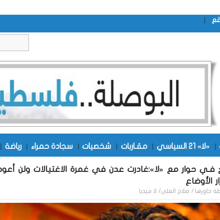
|
قع
|
«لا» 21 السياسي
|
مقـاربات
|
شخصيات
|
سجادة حمراء
|
رياضة
|
 فـي حوار مع «لا»:غادرت عدن في غمرة الاغتيالات ولن أعود 
ر الأوضاع
طة
حاورها / صلاح العلي/ لا ميديا