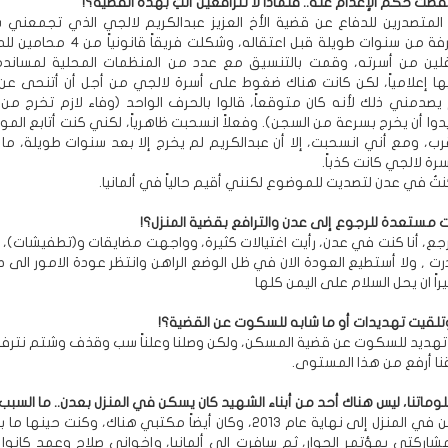
قطت حكم الإعدام عنه.. فلماذا لا تترافعين أنتِ بهذه القضية؟!
 المتصدرين للدفاع عن قضية الأخ العزيز عبدالكريم لالجي الذي تجمعني ب
أخوية ومعرفة من سنوات طويلة قبل اعتقاله، وشكلت فر
لين من أسرته، وقمت بالتنسيق مع عدد من المنظمات المحلية لمساندة
ا إعلامياً، لكن كانت هناك ضغوط على أسرة لالجي من أجل أن أتنحى عن 
صدمني ذلك لأنه كان متوقعاً، قالوا بالحرف الواحد (وفاء لازم تخرج م
يدوا أن يخرج بسرعة من السجن). وفعلاً انسحبت ظاهرياً، لكني كنت أتابع ال
قرب، ومع أني انسحبت، إلا أن عبدالكريم لم يخرج إلا بعد سنوات طويلة، ما
ة لالجي كانت كذباً.
كنتُ في عدن لتصديت للموضوع لكنني أقيم حالياً في ألمانيا.
ت مستعدة للرجوع إلى عدن والترافع بقضية المنزل؟!
ن أرجع، أنا كنت في عدن، رأيت اغتيالات كثيرة، وواجهت مضايقات و(تطفيشات
درت , ولا أستطيع العودة الان في ظل الوضع الراهن وانتظر عودة الامور الى ط
يراً ان يحل السلام على اليمن كلها
لقيت تهديدات أو ما شابه للسكوت عن القضية؟!
 تهديد للسكوت عن قضية المسكن، ولكن وصلنا وعلناً سب وقذف وشتم نترفع 
قنا أرفع من هذا المستوى.
ماتنا، ليس هناك أحد من أبناء الشهيد كان يسكن في المنزل بعدن.. ما السبب
أنا كنت أسكن في المنزل إلى نهاية عام 2013، وكان أيضاً مكتبي هناك، وكنت حين
مشاركتي بمؤتمر الحوار، ثم سافرت إلى ألمانيا، وإخواني صلاح وعمد كانوا