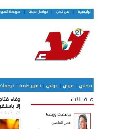
|
|
|
الرئيسية
من نحن
تواصل معنا
خريطة المو
محلي
|
عربي
|
دولي
|
تقارير خاصة
|
ترجمات
مـقـالات
وفاء فتاح
إلا باستقرا
تم النشر بواس
تناقضات وزيف!
عمر القاضي