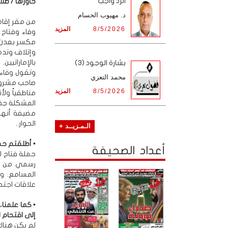
الرد واجب
حاورها / صلا
د. مهيوب الحسام
من مقر إقامت
8/5/2026
المزيد
وفاء وفتاح
مكسر بعدن
وإتلاف وتدم
بالإماراتيين.
بشارة الوجود (3)
وتقول وفاء،
محمد التعزي
صاحب مشروع
8/5/2026
المزيد
مناطقياً ول
المشكلة جذري
مضيفة أنها 
الحوار..
الـمـزيــد +
• أطلقتم حمل
أعداد الصحيفة
حملة فتاح ل
رسمي من ال
المسامع. ول
علاقات اجتما
• كما علمنا
إلى اقتحام للمنزل من ق
لم يكن هناك