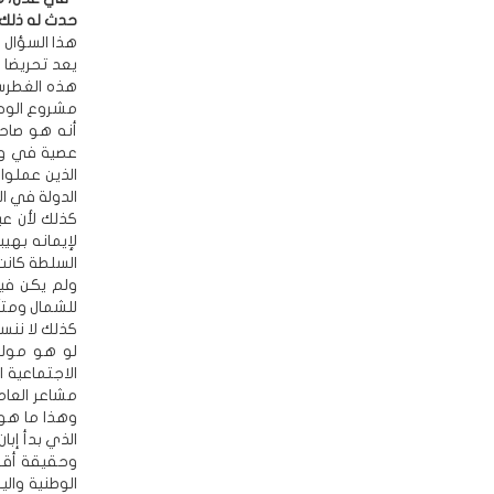
حدث له ذلك د
هذا السؤال و
يعد تحريضا 
هذه الغطرسا
أنه هو صاحب
عصية في وج
الذين عملوا
الدولة في ا
كذلك لأن عب
لإيمانه بهي
السلطة كانت
ولم يكن فيه
للشمال ومتآ
كذلك لا ننس
لو هو مولو
مشاعر العام
وهذا ما هو 
الذي بدأ إبان
وحقيقة أقو
الوطنية وال