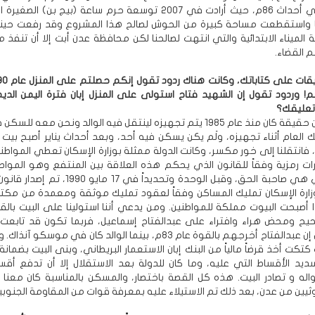
الذي دمر في أحداث 86م، حيث أرادت في 2007 توسعة حرم ساعة (بيج بن) ا
نا واستقطعت مساحة كبيرة من الحوش لصالح هذا المشروع وقد رفعت حين
الميناء الابتدائية والتي انتهت لصالحنا لكن محافظة عدن أبت إلا أن تنفذ
 القضاء.
م! وردود تقول إن الشهيد فتاح استولى على المنزل إبان فترة اليمن الدي
 تعليقك؟
هذا المسكن حقيقة كان منذ عام 1985 يتم تجهيزه لينتقل فيه الوالد ونحن معه ل
ذلك العام أثناء تجهيزه، ولَم يكن يسكن فيه أحد، وبعد أحداث يناير أصبح بيت
اً، فانتقلنا إلى خور مكسر، وكانت الدولة ممثلة بوزارة الإسكان تعطي المواط
ارات رمزية وفقاً للقانون الذي يحكم هذه العلاقة بين المنتفع وهو المواط
الإسكان التي هي صاحبة الحق، وقبل الوحدة وتحديداً في 17 ما
زارة الإسكان تمليك المساكن وفقاً لعقود تمليك موثقة ومعمدة من مكت
أصبحت البيوت مملكة للمواطنين. ومن يدعي أننا استولينا على البيت بالق
يح ومحض هراء وافتراء على عبدالفتاح إسماعيل، فربما تكون قد تابعت 
كتكت تقول إن عبدالفتاح أخرجهم بالقوة عام 83م، بينما الوالد كان في موسكو
كتكت أخذ قرضاً مالياً من البنك إبان الاستعمار البريطاني، وبنى البيت بضمانة،
يد الأقساط التي عليه، وما كان للدولة بعد الاستقلال إلا أن تدفع أقسا
واله و تصادر البيت. هذه كل القصة باختصار، والمسكن بالمناسبة كان معنا 
يين من عدن، بعد ذلك تم الاستيلاء عليه بمعرفة قوات من المقاومة الجنوبية