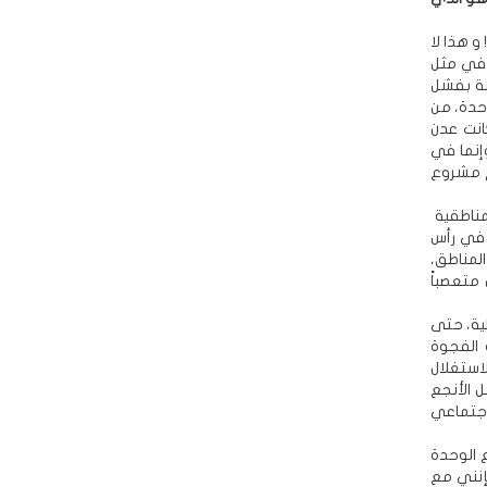
و هذا لا
 في مثل
سة بفشل
هدمت مشروع الوحدة، من
انت عدن
إنما في
م مشروع
مناطقية
 في رأس
لمناطق،
متعصباً
ية، حتى
 الفجوة
 مادة لاستغلال
 الأنجع
لاجتماعي
 الوحدة
فإنني مع