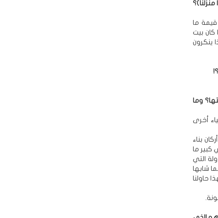
 منزلنا)؟
قيمة ما
 كان بيت
ا ينكرون
!
ها؟ وما
اء أخرى
ان بناء
 كبير ما
لة التي
ا شابها
ا حاولنا
ونة.
 هو الذي