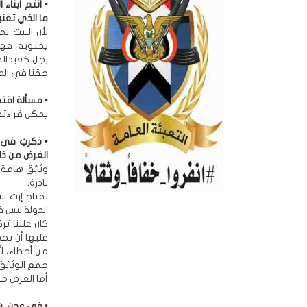
• أنتم أبناء 
ما الذي تعني
لأن البيت ل
يحتويه، فهو
رجل كعبدالفت
حقنا في الدف
• مسألة اقت
يمكن قراءته
• ذكرتِ في 
الغرض من ذل
وثائق هامة 
نادرة.
لفتاح إرث س
الدولة ليس ف
كان علينا ت
عليها أن تح
من أخطاء، لأ
جمع الوثائق 
أما الغرض من
• في عدن، هن