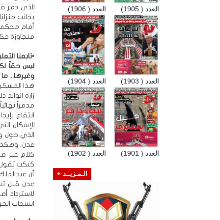
العدد ( 1905)
العدد ( 1906)
بجانب منزل
أمام محكمة 
متجاوزة حكم
ليس حقاً لك
وغيرها... ما
العدد ( 1903)
العدد ( 1904)
زاره الوالد 
مدمراً نهائي
انتفاع بإيج
الذي خول و
عدن، وهكذا 
العدد ( 1901)
العدد ( 1902)
كلام غير صح
أن عبدالملك 
الـمـزيــد +
عدن قبل تسد
لاسترداد أم
انسحاب الحوث