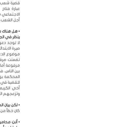
قضية شعب ال
عبارة فتاح
الاجتماعي ه
أجل الشعب 
• هل هناك دع
ينظر في الج
لا توجد دع
موضوع الدع
تضمنت صرف ا
مرفوعة أمام
بين الناس، ف
المحكمة به
للقضية في ا
أخي الكريم؟
وتزعجهم الح
• لكن بيان ا
كان خطأ من ا
• أنتِ محام