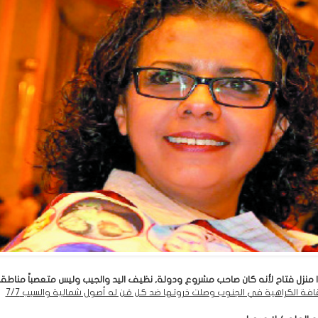
 منزل فتاح لأنه كان صاحب مشروع ودولة, نظيف اليد والجيب وليس متعصباً مناطقيا
افة الكراهية في الجنوب وصلت ذروتها ضد كل مَن له أصول شمالية والسبب 7/7