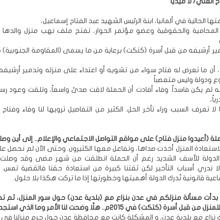
ح العلي/ لا ميديا
ها الحالية في ألمانيا، ابنة الرئيس الشهيد عبد الفتاح إسماعيل،
 المحامية والحقوقية وعضو مؤتمر الحوار، تفتح ملف نهب منزل والدها
ير أرشيفه من قبل أسرة (كتكت) برعاية من ما يسمى (المقاومة الجنوبية)
 أن ما تعرض له فتاح سواء من تشويه أو اعتداء على منزله وتدمير أرشيفه..
 ودولة وليس متعصباً
أنه لم يكن فاسداً. وفاء أفادت أن الحملة لاقت صدىً واسعاً، وتلقت وعود ر
اً،
لا تعرف السبب وراء تأخر الحل. الكثير من التفاصيل ترويها لنا وفاء وفتا
ة (أعيدوا منزل فتاح) على مواقع التواصل الاجتماعي والإعلام.. إلى أين وص
استعادة المنزل أخذت صداها، وتفاعل معها الكثيرون. وحتى الآن لم نحصل عل
دولة للأسف الشديد رغم أن الحملة انطلقت من شهر مضى وقد وصلت 
ا ندري أسباب التأخير لكن ثقتنا كبيرة من استعادة حقنا فالقضية تمس
عية قانونية تُدرك الدولة أهميتها وخطورتها إذا ما تركت هكذا بلا حلول.
، بدأت مسألة منزلكم في عدن بنزاع مع (بلدية عدن) حول سور المنزل، ثم تح
بل أسرة (كتكت) في 2015م.. هلّا وضحت لنا الأمر وما الذي استجد؟
 نزاع مع بلدية عدن، و المشكلة كانت مع محافظة عدن حول حرم منزلنا في 