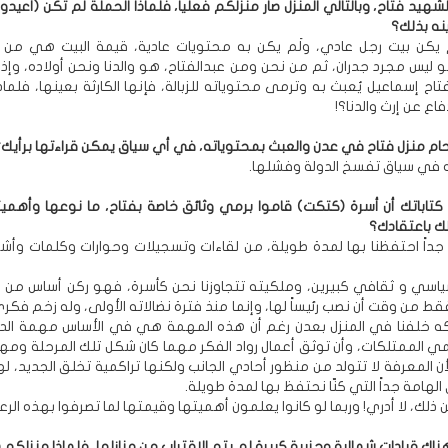
الشهيد فتاح، وبالتالي المنزل صار منزلكم فعلياً، فلماذا الحملة لم تكن (أعيدوا
نه بذلك؟
م يكن بيت رجل عادي، ولَم يكن به محتويات عادية، قيمة البيت هي من 
 ليس مجرد جدران، ثم من نحن ومن عبدالفتاح، هو والدنا ونحن أولاده، وإذا
اح إسماعيل يُعبث به وترمى محتوياته للزبالة، فإنها الكارثة بعينها، فلماذ
اع عن إرث والدنا؟!
حام منزل فتاح في عدن والعبث بمحتوياته، في أي سياق يمكن قراءتها برأيك؟
 في سياق تفسخ الدولة وفشلها.
كتاباتك أن أسرة (كتكت) قاموا برمي وثائق خاصة بفتاح، ما نوعها وأهميت
ك باعتقادك؟
جداً احتفظنا بها لمدة طويلة، من لقاءات وتسجيلات وحوارات وكلمات وأشي
ياسي و ثقافي كبيرين، وملكيته تتجاوزنا نحن كأسرة، فهو ركن أساس من أرك
قط من وقت أن نصب رئيساً لها، وإنما منذ فترة نضالاته الأولى، وله زخم فكري
ركه خلفنا في المنزل بعدن رغم أن هذه المهمة هي في الأساس مهمة الدو
مي الممتلكات، وأن توثق أعمال رواد الفكر مهما كان شكل تلك المرحلة ومهم
ن المعرفة لا تتولد من منظور أحادي الجانب ولكنها تراكمية تخلق الجديد، لهذ
الهامة جداً التي كنّا نحتفظ بها لمدة طويلة.
 ذلك، لا أدري! وربما لو كانوا يعلمون أهميتها وقيمتها لما تصرفوا بهذه الرع
اك قيادات شمالية وحزبية كبيرة لم يتم الاقتراب من منازلها، فلماذا منزلكم