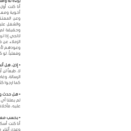
براءة له وأس
أنا كنت أول
وعن المعتق
والشغل عليه
وحقيقة لم ي
لالجي إذا تر
الزملاء عن 
وعودهم لأسر
وفعلياً، لو 
• إذن، هل أن
لا، طبعاً ل
الرسالة، وغا
كما ارجوا كث
• هل حدث وت
لم يصلنا أي
عليه، فأخلا
• بحسب معلو
وعدن أثناء 