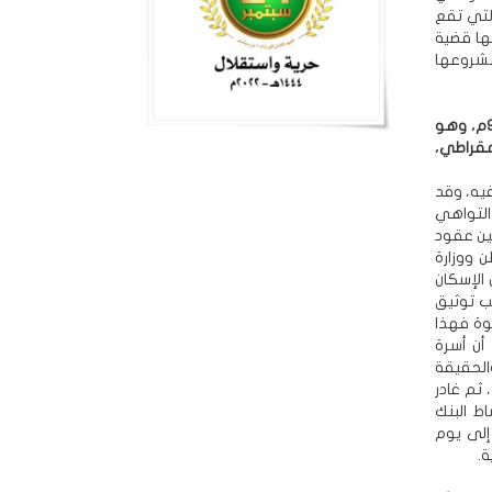
لصغيرة التي تقع
ها قضية
 مشروعها
•تابعنا التعليقات على كتاباتك، وكانت هناك ردود تقول إنكم حصلتم على المنزل عام 90م، وهو
مقراطي،
لسكن فيه، وقد
 التواهي
نين عقود
ن ووزارة
يو 1990، تم إصدار قانون الإسكان
ب توثيق
وة فهذا
أن أسرة
 آنذاك. والحقيقة
 ثم غادر
ط البنك
إلى يوم
.