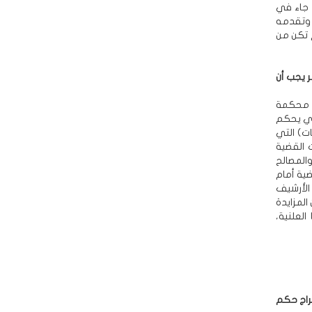
 جاء في
 وتقدمه
 تكن من
ر يجب أن
م محكمة
حكمة النظر في القضية لأن قانون الإسكان لعام 90م الذي يحكم
ت) التي
 القضية
المصالح
ضية أمام
الأرشيف
لمزايدة
لعلنية،
راج حكم