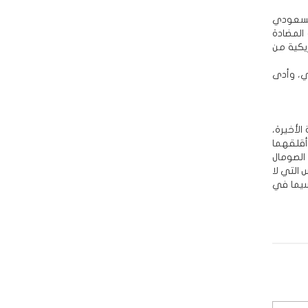
 السعودي
المضادة
يكية من
ي، وأدى
الأخيرة،
أقلقهما
 الصومال
 التي لا
سيما في