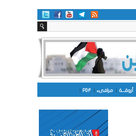
أروقـــة
|
مرافىء
|
PDF
|