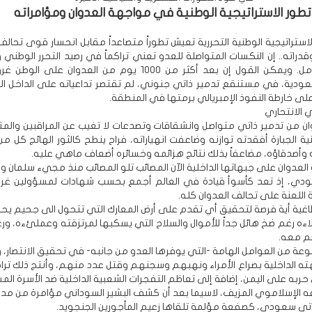
تطور الاستراتيجية الوطنية في مواجهة العدوان ومؤامراته
 الاستراتيجية الوطنية التحررية تعيش تطوراً متصاعداً مقابل انحسار قوى تحالف
قدراته.. إن النكسات المتواصلة للعدو تعني تراكماً في رصيد التحرر الوطني
اليمني الشامل. ويمكن القول إن بعد أكثر من 1000 يوم من العدوان على 
عودية، في مستنقع تدمير ذاتي جنوني، لم تقتصر تداعياته على الداخل 
ى خارطة النفوذ الإمبريالي برمتها في المنطقة.
تي الانتحاري
ان من تدمير ذاتي متواصل وانشقاقات وتصدعات لا تغيب عن المراقبين والمتا
نية الجبارة أفقدته توازنه وضاعفت انهياراته، فراح ينطح كالثور الهائج كل م
وأصدقاؤه، مضاعفاً بذلك نتائج هزائمه وخسائره أضعاف ماهي عليه.
العدوان على جبهاتها الداخلية الآن المصائب تلو المصائب منذ مجيء سلمان و
دي، إذ تعد كأسوأ قيادة في العالم أجمع بحسب شهادات لمسؤولين غربيي
 اللعنة على تحالف العدوان كله.
طاغية أية فرصة لتحقيق أي تقدم على أرض المعارك التي تتحول الى جحيم يحر
اءه رغم ضخ هائل جداً للأموال والسلاح التي يسكبها لمرتزقته وعملئءه، ورغ
م معه.
ة من العوامل الهامة -التي يوفرها العدو من جانبه- في تحقيق الانتصار، 
ه الداخلية بصراع الأمراء ونهبهم وسجنهم وقتل عدد منهم، وأنتج ذلك ترا
ربه على اليمن، إضافة إلى تعاظم التفجرات الشعبية الداخلية ضد الأسرة الم
 الإسلاموي المزيف، لاسيما بعد أن كشف البشير السوداني مؤامرة من مدي
اتي سعودي، كصفعة مؤلمة تلقاها زعيم المأجورين الجنجويد.