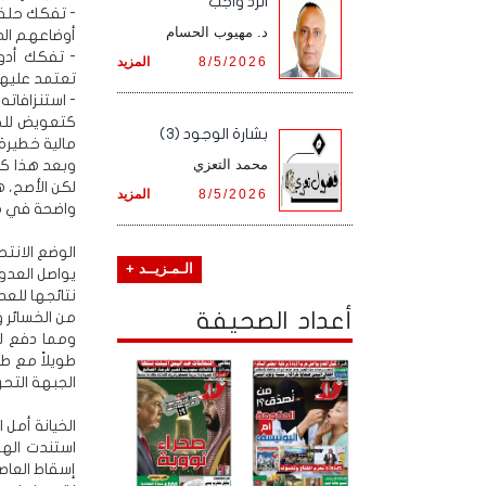
الرد واجب
- تفكك حلفه
د. مهيوب الحسام
أوضاعهم الدا
- تفكك أدوا
8/5/2026
المزيد
تعتمد عليها 
- استنزافاته
كتعويض للخس
بشارة الوجود (3)
مالية خطيرة
محمد التعزي
وبعد هذا كل
لكن الأصح، ه
8/5/2026
المزيد
واضحة في مش
الوضع الانتح
الـمـزيــد +
يواصل العدو
أعداد الصحيفة
من الخسائر و
ومما دفع له
طويلاً مع ط
الجبهة التحر
الخيانة أمل 
استندت الهج
إسقاط العاصم