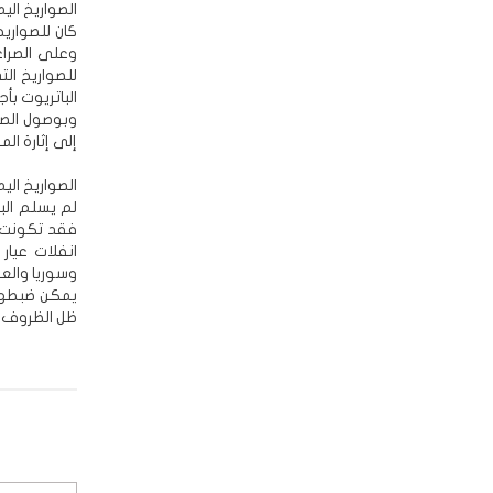
الصواريخ الي
كان للصواريخ
وعلى الصراع
للصواريخ ال
الباتريوت بأج
وبوصول الصو
إلى إثارة الم
الصواريخ الي
لم يسلم البي
فقد تكونت 
انفلات عيار
وسوريا والعر
يمكن ضبطها،
ظل الظروف ال