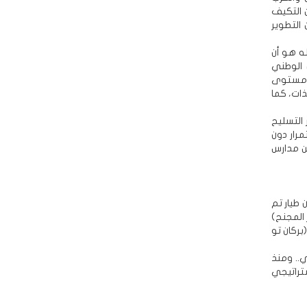
 التكيف
التطوير
ه هو أن
 الوطني
ع مستوى
ذات، كما
التسليح
رار دون
 مدارس
 طيار تم
 المجنح)
ركان تو
.. ومنذ
تراتيجي