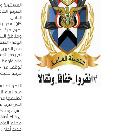
العسكرية وا
السريع الخا
الذاتي.
كان العدو ي
أخرج جرذان
ومناطق السي
الوعي الشعب
فتح الطريق أ
لم يضع العد
والمقاومة و
توقف من جم
حربية جديدة
التطورات الع
منذ العام ا
تصنيعها من ق
الذي ضرب مف
إتش)، وما ك
إن ذلك أضاف
مطلع العام
جديد أعلى م