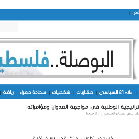
|
قع
|
«لا» 21 السياسي
|
مقـاربات
|
شخصيات
|
سجادة حمراء
|
رياضة
|
تراتيجية الوطنية في مواجهة العدوان ومؤامراته
طة
علي نعمان المقطري / لا ميديا
في ضوء التطورات العسكرية والسياسية الأخيرة