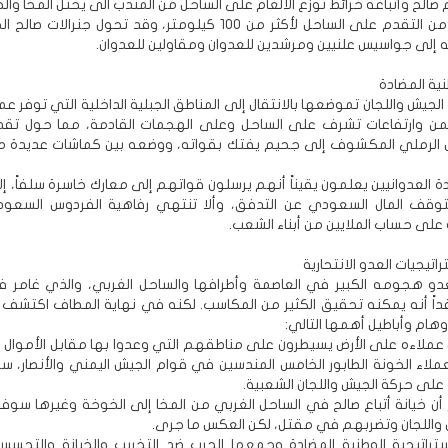
صالح وأتباعه خرائط توزع الألغام على الساحل من المندب الى يختل المخا وال
مكن العدو من التقدم على الساحل لأكثر من 100 كيلومتر، وقد تحول جنرالا
ته إلى جواسيس علنيين ومرشدين للعدوان ومقاولين للعدوان.
نية المضادة
لجيش واللجان تموضعها بالانتقال إلى المناطق الجبلية الداخلية التي توفر عم
من وارتفاعات تشرف على الساحل وعلى الهجمات القادمة، مما حول تقد
 الرملي المكشوف إلى جحيم يفتك بقواته، ووضعه بين كماشات عديدة 
دة العدوانيين يعلمون يقيناً أنهم يرسلون قواتهم إلى معارك خاسرة سلفاً، إلا
يتوقف المال السعودي عن التدفق، وألا تنتهي رفاهية الفردوس السعو
على حساب الملايين من أبناء الشعب.
اتيجيات العدو الانتحارية
دو هجومه الكبير في العاصمة وأطرافها والساحل الغربي، والذي غامر ف
اً أنه يمكنه تحقيق الكثير من المكاسب. لكنه في نهاية المطاف اكتشف أ
هام وأباطيل أهمها التالي:
ن عملاءه على الأرض يسيطرون على مناطقهم التي وعدوا بها مقابل الأموال 
عملاء الخونة الطابور الخامس المندسين في قوام الجيش اليمني والأنصار، س
على حركة الجيش واللجان الشعبية.
أن خيانة أتباع صالح في الساحل الغربي من المخا إلى الخوخة وغيرها سو
واللجان وتضربهم في مقتل، لكن العكس ما جرى.
ستراتيجية الوطنية المضادة وجمعها الحرب ضد التخريب والخيانة والتجسس