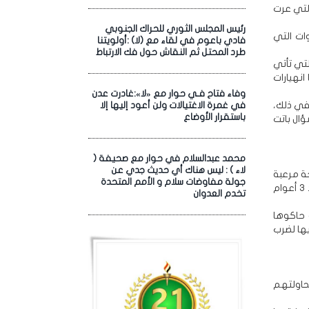
لتي عرت
رئيس المجلس الثوري للحراك الجنوبي
ات التي
فادي باعوم في لقاء مع (لا) :أولويتنا
طرد المحتل ثم النقاش حول فك الارتباط
لتي تأتي
نهيارات
وفاء فتاح فـي حوار مع «لا»:غادرت عدن
في ذلك،
في غمرة الاغتيالات ولن أعود إليها إلا
باستقرار الأوضاع
ؤال باتت
محمد عبدالسلام في حوار مع صحيفة (
لاء ) : ليس هناك أي حديث جدي عن
ة مرعبة
جولة مفاوضات سلام و الأمم المتحدة
نتائجها للعدو، واستمرار ضخ الآلاف للموت المحتم يبين أن العدو يعيش جنوناً وانتحاراً بعد 3 أعوام
تخدم العدوان
 حاكوها
يها لضرب
حاولتهم