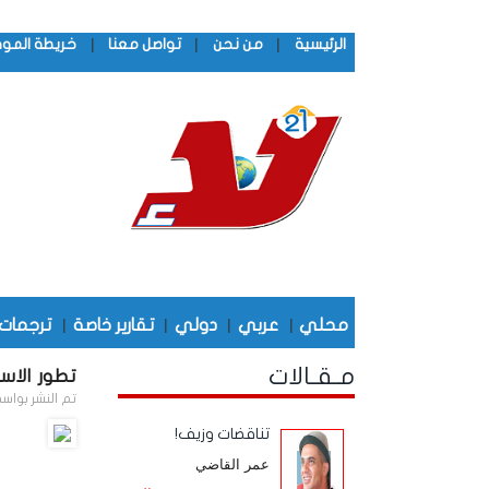
|
|
|
الرئيسية
من نحن
تواصل معنا
خريطة المو
محلي
|
عربي
|
دولي
|
تقارير خاصة
|
ترجمات
مـقـالات
تطور الاس
تم النشر بواس
تناقضات وزيف!
عمر القاضي