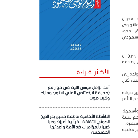
 العدوان
 والنهوض
الوطن غرق العدو،
السعودي
بعين. إن
ن يصادفه
الأكـثر قـراءة
ولده إلى
ن كبار،
أسد الزامل عيسى الليث في حوار مع
ق قواته
(صحيفة لا ):عتادي الفني لابتوب ومايك
وكرت صوت
م التآمر
وأهمها:
الناشطة الثقافية فاطمة حسين بدر الدين
جع نسبة
الحوثي:الثقافة القرآنية أفرزت وعيا
سيطرة.
كبيرا بالمؤامرات ضد الأمة وأعدائها
ر مكتبه
الحقيقيين