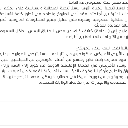
منية تفجر البيت السعودي من الداخل
 الاستراتيجية الأخيرة آثارها الاستراتيجية الميدانية والسياسية على الحكم
ات الدائرة بين أجنحته. فقد أدى الصاروخ ونجاحه في تجاوز كافة الأسلحة 
تي تملكها السعودية، وقدرته على تضليل جميع المنظومات الصاروخية الأمر
ياله العديدة الحديثة.
اريخ إلى (اليمامة) كشف ذلك، عن مدى الاختراق اليمني للداخل السعود
زيد من الاتهامات المتبادلة بين أطرافه.
مانية تفجر البيت البيض الأمريكي
ت الأبيض الأمريكي والكونجرس من آثار الدمار الاستراتيجي للصواريخ اليمنية 
قوة معارضة راحت تكبر وتتسع من أعضاء الكونجرس من المجلسين الذين 
 الرئيس الأمريكي في القضايا الإقليمية الدولية من كوريا إلى اليمن وإلى
اق والخليج وأوكرانيا. وخوف المؤسسات الأمريكية القومية من تصرفات الرئيس
 وخوفهم من توريط أمريكا في مصائب لا يمكن بعدها التراجع عنها، لا 
اقتصادية والانهيارات التي تكابدها الولايات المتحدة.