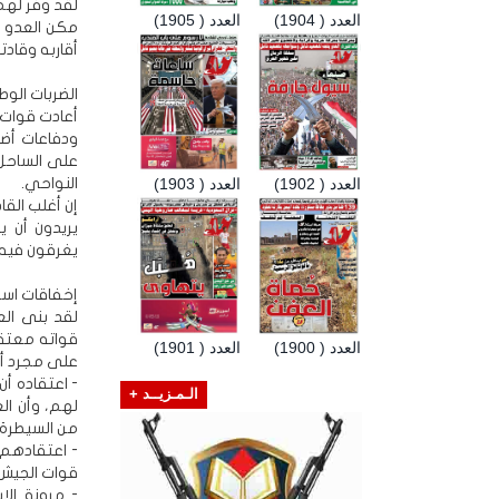
لقد وفر لهم 
العدد ( 1904)
العدد ( 1905)
أقاربه وقاد
الضربات الوط
أعادت قوات ا
ودفاعات أض
على الساحل
النواحي.
العدد ( 1902)
العدد ( 1903)
إن أغلب القا
يريدون أن 
يغرقون فيه 
إخفاقات استر
لقد بنى الع
قواته معتقد
العدد ( 1900)
العدد ( 1901)
على مجرد أو
- اعتقاده أ
الـمـزيــد +
لهم، وأن ال
من السيطرة 
- اعتقادهم 
قوات الجيش 
- مرونة الا