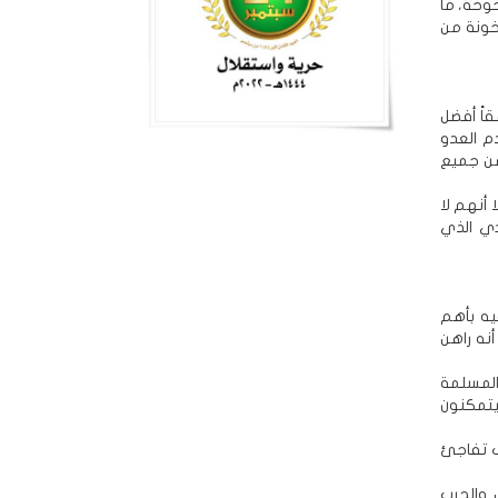
خوخة، ما
ت صالح الخونة من
قاً أفضل
م العدو
من جميع
 أنهم لا
دي الذي
يه بأهم
نه راهن
المسلمة
يتمكنون
ف تفاجئ
 والحرب