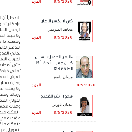
8/5/2026
المزيد
بات جلياً أن
كي لا نخسر الرهان
وإمكانياته و
مجاهد الصريمي
ولاسيما الس
8/5/2026
المزيد
وحسب، بل عل
التدمير الذا
يعاني العدو
«الزمن الجميل».. هـــل
الضربات اليم
كـــان جميــــلاً حقـــاً؟!
حتى أصحابه 
الحلقة 154
تعاني قيادة 
العرش السعو
مروان ناصح
وصارت بمثابة
8/5/2026
المزيد
ولا يملك ال
ورجاله وعمل
هدوءٌ.. يثير الضجيج!
الدولي الضخ
عدنان باوزير
وهناك مجموع
- تفكك جبهت
8/5/2026
المزيد
مؤيديه في ح
- تفكك حلفه
بتمويل إمار