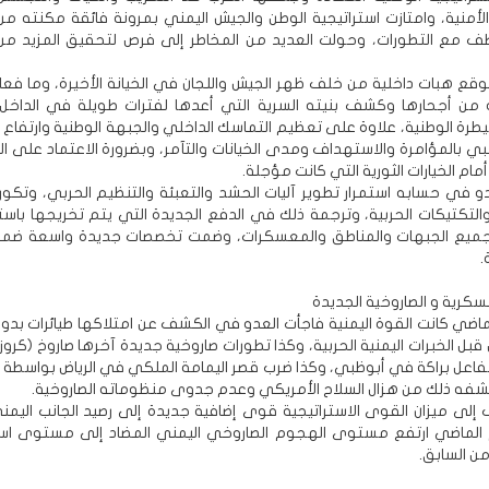
لأمنية، وامتازت استراتيجية الوطن والجيش اليمني بمرونة فائقة مكنته من
طف مع التطورات، وحولت العديد من المخاطر إلى فرص لتحقيق المزيد من 
توقع هبات داخلية من خلف ظهر الجيش واللجان في الخيانة الأخيرة، وما فعل
ه من أجحارها وكشف بنيته السرية التي أعدها لفترات طويلة في الداخل
طرة الوطنية، علاوة على تعظيم التماسك الداخلي والجبهة الوطنية وارتفا
ي بالمؤامرة والاستهداف ومدى الخيانات والتآمر، وبضرورة الاعتماد على ال
مام الخيارات الثورية التي كانت مؤجلة.
و في حسابه استمرار تطوير آليات الحشد والتعبئة والتنظيم الحربي، وتكور 
التكتيكات الحربية، وترجمة ذلك في الدفع الجديدة التي يتم تخريجها باستم
يع الجبهات والمناطق والمعسكرات، وضمت تخصصات جديدة واسعة ضمن
.
سكرية و الصاروخية الجديدة
لماضي كانت القوة اليمنية فاجأت العدو في الكشف عن امتلاكها طيائرات بدون
بل الخبرات اليمنية الحربية، وكذا تطورات صاروخية جديدة آخرها صاروخ (كروز
اعل براكة في أبوظبي، وكذا ضرب قصر اليمامة الملكي في الرياض بواسطة (ب
شفه ذلك من هزال السلاح الأمريكي وعدم جدوى منظوماته الصاروخية.
 إلى ميزان القوى الاستراتيجية قوى إضافية جديدة إلى رصيد الجانب اليمني
 الماضي ارتفع مستوى الهجوم الصاروخي اليمني المضاد إلى مستوى اس
ن السابق.