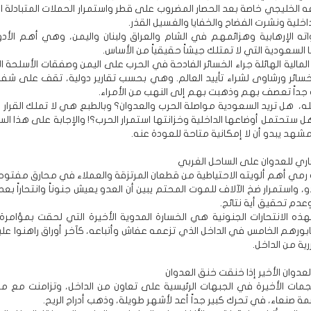
 الخليجي خاصة بعد الحصار المضروب على قطر واستمرار الحملات المتبادلة ا
خلية ونشرت الفضاح والخفايا والغسيل القذر.
ته الإرهابية وهزائمهم في الشام والعراق ولبنان واليمن، وهي أهم الأدو
السعودية التي لا تمتلك جيشاً حقيقياً من الأساس.
 المالية الهائلة جراء الخسائر الفادحة في الحرب على اليمن وصفقات الأسلحة ا
ائر ورشاوى لشراء تأييد العالم. وهي بحسب تقارير دولية، تقف على شفا ا
 جداً تعصف بهم وذهبت بهم إلى النهب من الأمراء.
ه، هل تريد السعودية مواصلة الحرب والعدوان؟ وبالطبع هي لا تملك القرار 
ل ستحتمل أوضاعها الداخلية وخزانتها استمرار الحرب؟! والإجابة على هذا الس
هد يبدو أن لا إمكانية متاحة للعودة عنه.
اري للعدوان على الساحل الغربي
 رمي أهم ألويته الاحتياطية من قطعان المرتزقة والعملاء في محارق مفتوح
عدم تحقيق أية نتائج.
ذه الانتحارات الجنونية هي الخسارة المدوية الأخيرة التي لحقت بمؤامرة
ابورهم الخامس في الداخل الذي تزعمه عفاش وأتباعه، كآخر أوراق راهنوا عل
رية من الداخل.
العدوان الأخير إذا خنقت خنق العدوان
مات الأخيرة في الجبهات الرئيسية على تعاون من الداخل، وتزامنت مع م
ة صنعاء، في تحرك كبير جداً أعد لأشهر طويلة، وذهب أدراج الريح.