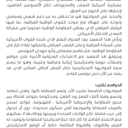
عسكرية أمريكية للنسف والاستهداف خلال الأسبوعين الماضيين،
لإجبارها على الخروج من العراق.
والجديد في المواجهة هو ما تحظى به من دعم شعبي وسياسي
وتوجه عام، فهناك قرار موحد للقوى الوطنية العراقية، بما فيها
البرلمان العراقي الذي يغطي المقاومة الوطنية دستوريا في معركة
التصدي للاحتلال الأمريكي.
ويأتي هذا التصعيد بعد العدوان البشع الذي شنته القوات الأمريكية
على السيادة العراقية وعلى الشعب العراقي واغتيالها لقادة كبار في
المقاومة الوطنية، مثل قاسم سليماني وأبو مهدي المهندس.
ويترافق هذ التصعيد مع الاعتداءات العدوانية الأخيرة على مواقع
ومنشآت نووية واستراتيجية إيرانية وعراقية وعربية، وهو ما يرسم
سمة المواجهة الاستراتيجية خلال الفصل الحالي الساخن الذي قد
يمتد من الآن حتى نوفمبر القادم.
الحواسم تقترب
المواجهات الحاسمة تقترب الآن، وتعم المنطقة كلها، وهي تتصاعد
وتتسع وفقا لآليات الفعل ورد الفعل، ومحكومة بقواعد اشتباك بين
محور المقاومة والإمبريالية الأمريكية ـ الصهيونية، قواعد تسمح
بالضربات المتبادلة والموجعة التي ستكون محدودة، دون أن تتحول
إلى حرب شاملة، لكن الولايات المتحدة وربيبتها ووكلاءها لا يمكنهم
منع الانفجار الشامل إذا كان ذلك خيارا استراتيجيا للمقاومة وتوفرت له
الفرص والظروف والشروط الملائمة، خاصة أن الوضع الاستراتيجي