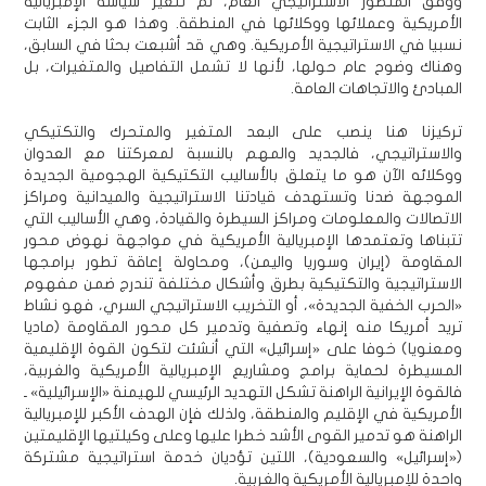
ووفق المنظور الاستراتيجي العام، لم تتغير سياسة الإمبريالية
الأمريكية وعملائها ووكلائها في المنطقة. وهذا هو الجزء الثابت
نسبيا في الاستراتيجية الأمريكية. وهي قد أشبعت بحثا في السابق،
وهناك وضوح عام حولها، لأنها لا تشمل التفاصيل والمتغيرات، بل
المبادئ والاتجاهات العامة.
تركيزنا هنا ينصب على البعد المتغير والمتحرك والتكتيكي
والاستراتيجي، فالجديد والمهم بالنسبة لمعركتنا مع العدوان
ووكلائه الآن هو ما يتعلق بالأساليب التكتيكية الهجومية الجديدة
الموجهة ضدنا وتستهدف قيادتنا الاستراتيجية والميدانية ومراكز
الاتصالات والمعلومات ومراكز السيطرة والقيادة، وهي الأساليب التي
تتبناها وتعتمدها الإمبريالية الأمريكية في مواجهة نهوض محور
المقاومة (إيران وسوريا واليمن)، ومحاولة إعاقة تطور برامجها
الاستراتيجية والتكتيكية بطرق وأشكال مختلفة تندرج ضمن مفهوم
«الحرب الخفية الجديدة»، أو التخريب الاستراتيجي السري، فهو نشاط
تريد أمريكا منه إنهاء وتصفية وتدمير كل محور المقاومة (ماديا
ومعنويا) خوفا على «إسرائيل» التي أنشئت لتكون القوة الإقليمية
المسيطرة لحماية برامج ومشاريع الإمبريالية الأمريكية والغربية،
فالقوة الإيرانية الراهنة تشكل التهديد الرئيسي للهيمنة «الإسرائيلية» ـ
الأمريكية في الإقليم والمنطقة، ولذلك فإن الهدف الأكبر للإمبريالية
الراهنة هو تدمير القوى الأشد خطرا عليها وعلى وكيلتيها الإقليمتين
(«إسرائيل» والسعودية)، اللتين تؤديان خدمة استراتيجية مشتركة
واحدة للإمبريالية الأمريكية والغربية.