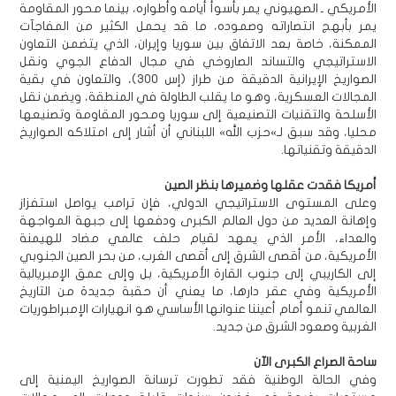
الأمريكي ـ الصهيوني يمر بأسوأ أيامه وأطواره، بينما محور المقاومة
يمر بأبهج انتصاراته وصموده، ما قد يحمل الكثير من المفاجآت
الممكنة، خاصة بعد الاتفاق بين سوريا وإيران، الذي يتضمن التعاون
الاستراتيجي والتساند الصاروخي في مجال الدفاع الجوي ونقل
الصواريخ الإيرانية الدقيقة من طراز (إس 300)، والتعاون في بقية
المجالات العسكرية، وهو ما يقلب الطاولة في المنطقة، ويضمن نقل
الأسلحة والتقنيات التصنيعية إلى سوريا ومحور المقاومة وتصنيعها
محليا، وقد سبق لـ»حزب الله» اللبناني أن أشار إلى امتلاكه الصواريخ
الدقيقة وتقنياتها.
أمريكا فقدت عقلها وضميرها بنظر الصين
وعلى المستوى الاستراتيجي الدولي، فإن ترامب يواصل استفزاز
وإهانة العديد من دول العالم الكبرى ودفعها إلى جبهة المواجهة
والعداء، الأمر الذي يمهد لقيام حلف عالمي مضاد للهيمنة
الأمريكية، من أقصى الشرق إلى أقصى الغرب، من بحر الصين الجنوبي
إلى الكاريبي إلى جنوب القارة الأمريكية، بل وإلى عمق الإمبريالية
الأمريكية وفي عقر دارها، ما يعني أن حقبة جديدة من التاريخ
العالمي تنمو أمام أعيننا عنوانها الأساسي هو انهيارات الإمبراطوريات
الغربية وصعود الشرق من جديد.
ساحة الصراع الكبرى الآن
وفي الحالة الوطنية فقد تطورت ترسانة الصواريخ اليمنية إلى