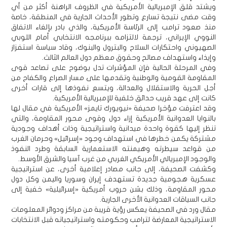
ويشتد قلق الإمبريالية الأمريكية في الظروف الراهنة أكثر من أي
وقت مضى نتيجة تسارع وتطور الأحداث الجارية في المنطقة، خاصة
منذ صعود ترامب إلى الرئاسة الأمريكية، والذي بادر بإلغاء الاتفاق
النووي الإيراني، ترجمة لالتزامه ببرنامجه الانتخابي أمام اللوبي
الصهيوني واحتكارات السلاح والبترول والبنوك، وقاد سياسة استفزاز
وإيذاء واستهداف مصالح وحقوق معظم دول العالم الثالث.
وفي المرحلة الحالية فإن المؤشرات تدل بوضوح على تصاعد قوى
المقاومة القومية والوطنية وتقدمها على مسار الصراع والكفاح من
أجل الحرية والاستقلال والعدالة، ويتسع نفوذها إلى قارات أخرى
كانت إلى عهد قريب حدائق خلفية للإمبريالية الأمريكية.
وقد اعترفت مؤخرا صحيفة «نيويورك تايمز» الأمريكية في مقال لها
بالنوايا العدوانية الأمريكية إزاء دول وقوى محور المقاومة، والتي
تنظر إليها كقوة واحدة ميدانية واستراتيجية وذات أهداف وجودية
مشتركة يكمن خطرها في استهداف وجود «إسرائيل» وحرمان الغرب
من قواعد سيطرته وهيمنته الاستعمارية السابقة وطرد النفوذ
والوجود الإمبريالي الأمريكي الغربي من غرب آسيا والشرق الأوسط.
وكشفت الصحيفة، إلى جانب مصادر إعلامية أخرى، عن استراتيجية
عسكرية هجومية جديدة تستهدف إيران وسوريا واليمن وكل دول
محور المقاومة، وذلك بشن حروب أمريكية «إسرائيلية» خفية إلى
جانب السياقات العدوانية الأخرى الجارية.
مقال ورد في الصحيفة يعكس رؤية قريبة من مراكز ودوائر المعلومات
الاستراتيجية المعارضة لترامب وحكومته واستراتيجياته قبل الانتخابات