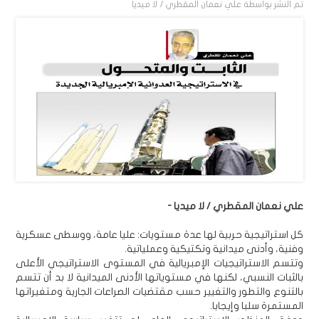
تم النشر بواسطة
علي نعمان المقطري / لا ميديا
علي نعمان المقطري / لا ميديا -
كل استراتيجية حربية لها عدة مستويات: عليا عامة، ووسطى عسكرية
وفنية، وأدنى ميدانية وتكتيكية وعملياتية.
وتتسم الاستراتيجيات الإمبريالية في المستوى الاستراتيجي الأعلى
بالثبات النسبي، لكنها في مستوياتها الأدنى الميدانية لا بد أن تتسم
بالتنوع والتطور والتغيير حسب مقتضيات الصراعات الجارية ومتغيراتها
المستمرة سلبا وإيجابا.