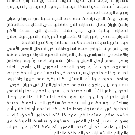
مستويات رفيعة في غضون سنوات قليلة ووصلت إلى مجالات
دقيقة، أصبحت معها تشكل تهديدا للوجود الإمبريالي والصهيوني
وذيوله الرجعية العميلة.
وفي الوقت الذي تراجعت فيه حدة الحرب نسبيا في سوريا والعراق
ولبنان وإيران بفعل الانتصارات التي حققتها قوى المقاومة هناك، فإن
المعارك الوطنية في اليمن تشتد وتتحول إلى الساحة الأكبر
للمواجهات مع الإمبريالية الاستعمارية الأمريكية والصهيونية، وعلى
ضوء نتائجها سوف تتحدد ملامح المنطقة وعلاقاتها القادمة.
ومن ثم فإننا نتوقع حملة استهدافات كبيرة تطال الوضع الأمني
والاقتصادي والسياسي وتطال القيادات الوطنية للدولة بهدف عرقلة
وتأخير تقدم أبطال الجيش واللجان الشعبية، خاصة وأنهم يواصلون
تقدمهم صوب مأرب، وهو الهدف المحوري الآن وأهم ساحات
الصراع، ولذلك فالعدوان سيستخدم كل ما بجعبته من أسلحة جديدة،
وخاصة الخفية منها. أما الوسائل الكلاسيكية فقد جربها واختبرها
شعبنا وما يزال يواجهها بشجاعة رغم الفارق الهائل في ميزان القوى.
العدوان يطور الآن أساليب جديدة من العدوان الخفي، وما رأيناه في
إيران والعراق ولبنان وسوريا هو نماذج لما ينتظرنا هنا في وطننا
وساحاتها الواسعة، من أساليب جديدة ستكون الحرب الخفية الجديدة
المطورة في مقدمتها، وهذا ما كان قد اعتمده أوباما خلال أيام
حكمه وبقي معتمدا في عهد خليفته المجنون الأحمق ترامب،
وهو ما يفسر إجماع القوى العسكرية والسياسية الأمريكية من
الحزبين عليه، بعد أن كابدت القوى الأمريكية الكثير من الضربات
والهزائم والانكسارات في المنطقة والعالم.