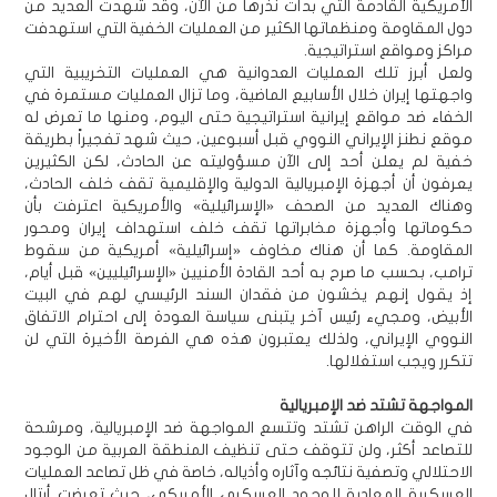
الأمريكية القادمة التي بدأت نذرها من الآن، وقد شهدت العديد من
دول المقاومة ومنظماتها الكثير من العمليات الخفية التي استهدفت
مراكز ومواقع استراتيجية.
ولعل أبرز تلك العمليات العدوانية هي العمليات التخريبية التي
واجهتها إيران خلال الأسابيع الماضية، وما تزال العمليات مستمرة في
الخفاء ضد مواقع إيرانية استراتيجية حتى اليوم، ومنها ما تعرض له
موقع نطنز الإيراني النووي قبل أسبوعين، حيث شهد تفجيراً بطريقة
خفية لم يعلن أحد إلى الآن مسؤوليته عن الحادث، لكن الكثيرين
يعرفون أن أجهزة الإمبريالية الدولية والإقليمية تقف خلف الحادث،
وهناك العديد من الصحف «الإسرائيلية» والأمريكية اعترفت بأن
حكوماتها وأجهزة مخابراتها تقف خلف استهداف إيران ومحور
المقاومة. كما أن هناك مخاوف «إسرائيلية» أمريكية من سقوط
ترامب، بحسب ما صرح به أحد القادة الأمنيين «الإسرائيليين» قبل أيام،
إذ يقول إنهم يخشون من فقدان السند الرئيسي لهم في البيت
الأبيض، ومجيء رئيس آخر يتبنى سياسة العودة إلى احترام الاتفاق
النووي الإيراني، ولذلك يعتبرون هذه هي الفرصة الأخيرة التي لن
تتكرر ويجب استغلالها.
المواجهة تشتد ضد الإمبريالية
في الوقت الراهن تشتد وتتسع المواجهة ضد الإمبريالية، ومرشحة
للتصاعد أكثر، ولن تتوقف حتى تنظيف المنطقة العربية من الوجود
الاحتلالي وتصفية نتائجه وآثاره وأذياله، خاصة في ظل تصاعد العمليات
العسكرية المعادية للوجود العسكري الأمريكي، حيث تعرضت أرتال