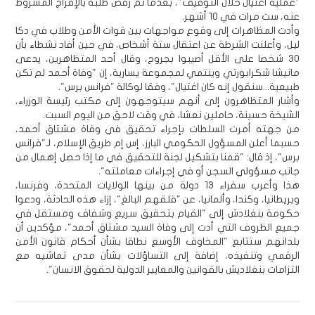
"عملية اغتيال خلال التوقيف"، بعدما تم رفض طلبه بالإفراج المشروط
عنه، ست مرات في 10 أشهر.
وأدت المظاهرات إلى وقوع مواجهات بين قوات الأمن وطلاب في دكا
ليل، وأعلنت الشرطة عن اعتقال ستة أشخاص، في حين أفاد نشطاء بأن
30 شخصا على الأقل أصيبوا بجروح، وقال أحد المتظاهرين، يدعى
مانيشا شكرابورتي وينتمي لمجموعة يسارية، إن "وفاة أحمد لم تكن
طبيعية...سنقول إنه كان اغتيال"، وفقا لوكالة "فرانس برس".
وأشار المتظاهرون إلى أنهم سيتوجهون إلى مكتب رئيسة الوزراء،
الشيخة حسينة، حاملين نعشا، في وقت لاحق من اليوم السبت.
من جهته أمرت السلطات بإجراء تحقيق في وفاة مشتاق أحمد،
حسبما أعلن المسؤول الحكومي البارز، إس إم طريق الإسلام، لـ"فرانس
برس"، إذ قال: "قمنا بتشكيل لجنة للتحقيق في ما إذا حصل إهمال من
جانب مسؤولي السجن أو في إجراءات معاملته".
هذا وأعرب سفراء 13 دولة من بينها الولايات المتحدة، وفرنسا،
وبريطانيا، وكندا، وألمانيا، عن "قلقهم البالغ"، إزاء هذه الحادثة، ودعوا
حكومة بنغلادش إلى "القيام بتحقيق سريع وشفاف ومستقل في
جميع الظروف التي أدت إلى وفاة السيد مشتاق أحمد"، مؤكدين أن
بلدانهم ستتابع "المخاوف الأوسع نطاقا بشأن أحكام قانون الأمن
الرقمي وتنفيذه، إضافة إلى التساؤلات بشأن مدى تماشيه مع
التزامات بنغلاديش بالقوانين والمعايير الدولية لحقوق الانسان".