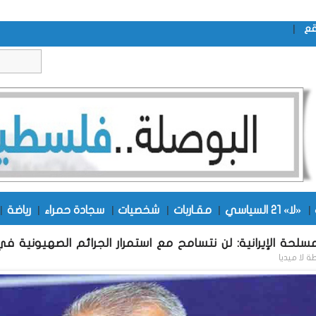
|
قع
|
«لا» 21 السياسي
|
مقـاربات
|
شخصيات
|
سجادة حمراء
|
رياضة
|
سلحة الإيرانية: لن نتسامح مع استمرار الجرائم الصهيونية في
طة
لا ميديا