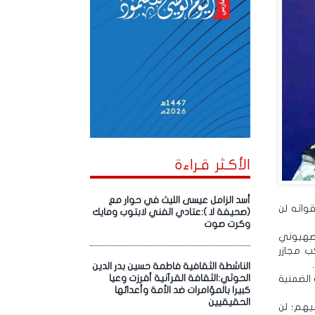
الأكـثر قـراءة
أسد الزامل عيسى الليث في حوار مع
واته لن
(صحيفة لا ):عتادي الفني لابتوب ومايك
وكرت صوت
الصهيوني
كب مجازر
الناشطة الثقافية فاطمة حسين بدر الدين
الضمنية
الحوثي:الثقافة القرآنية أفرزت وعيا
كبيرا بالمؤامرات ضد الأمة وأعدائها
الحقيقيين
يهم؛ لن