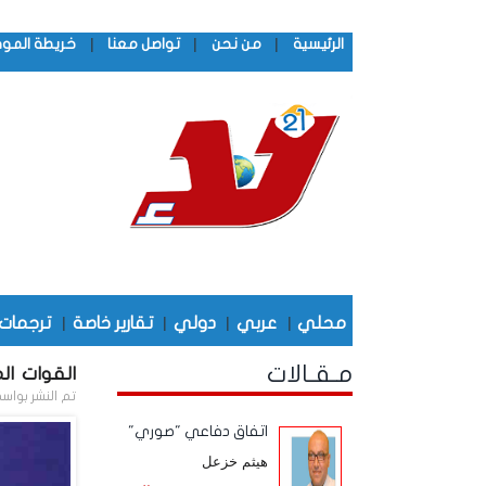
|
|
|
الرئيسية
من نحن
تواصل معنا
خريطة المو
محلي
|
عربي
|
دولي
|
تقارير خاصة
|
ترجمات
مـقـالات
القوات الم
تم النشر بواس
اتفاق دفاعي "صوري"
هيثم خزعل