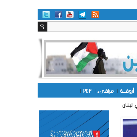
أروقـــة
|
مرافىء
|
PDF
|
 لبنان