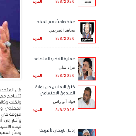
8/8/2026
المزيد
عقدٌ صامتٌ مع الفقد
مجاهد الصريمي
8/8/2026
المزيد
‏عملية الغضب المتصاعد
مراد شلي
8/8/2026
المزيد
خنق اليمنيين من بوابة
قال المتحدث
الصندوق الاجتماعي
تتسامح مع اس
فؤاد أبو راس
ونقلت وكالة 
المعتدي وقا
8/8/2026
المزيد
مروعة في لبنان راح ضحيتها أك
وأشار إلى أ
لهذه الانتهاك
إذلال تاريخي لأمريكا
وحذّر العمي