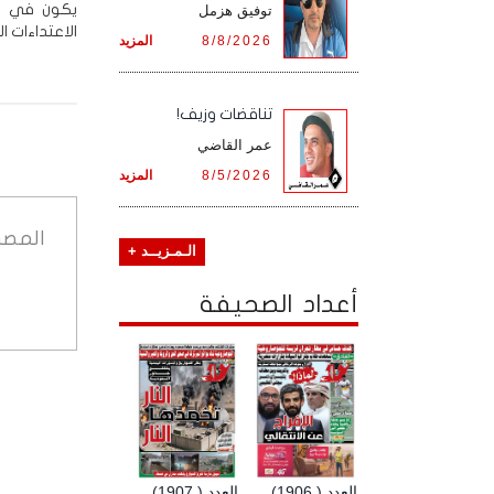
يكون في وس
توفيق هزمل
الاعتداءات ا
8/8/2026
المزيد
تناقضات وزيف!
عمر القاضي
8/5/2026
المزيد
المصد
الـمـزيــد +
أعداد الصحيفة
العدد ( 1906)
العدد ( 1907)