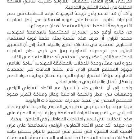
المرتضى بالدور الفاعل للجمعيات التعاونية كشريك أساسي للسلطة
المحلية في تنفيذ المشاريع الخدمية.
وأكد أن هذا الدعم يأتي ترجمةً لتوجهات قيادة المحافظة في دعم
المبادرات الذاتية .. مشددًا على ضرورة استغلاله في إنجاز المبادرات
التنموية وفقًا للخطط الفنية المعتمدة لضمان ديمومتها.
من جانبه أوضح مدير المبادرات المجتمعية بالمحافظة المهندس
محمد النزاري أن صرف هذه الكمية يمثل دفعة قوية لاستكمال
المشاريع المتعثرة في قطاعات الطرق والمياه، لافتًا إلى أن التنسيق
الوثيق مع الجمعيات التعاونية يعزز من فرص نجاح المبادرات
المجتمعية التي تعكس وعي المجتمع بأهمية الاعتماد على الذات.
بدوره ثمن ممثل وحدة التدخلات بالمحافظة المهندس أسامة الشامي
جهود المجتمع المبادر الذي قام بحشد الطاقات عبر الجمعيات
التعاونية، مؤكدًا استمرار الرقابة الميدانية لضمان توظيف مواد الدعم
بالشكل الأمثل والمباشر في مواقع العمل.
ولفت إلى أن التدشين جاء بالتنسيق مع الاتحاد التعاوني الزراعي
وجمعيات بني مطر والحيمة الداخلية وعانز ومناخة لتعزيز صمود
المجتمع المحلي في تنفيذ المبادرات الخدمية ذات الأولوية.
فيما عبر مديرا مديرية بني مطر يحيى القنوص والحيمة الخارجية خالد
العرشي عن تقديرهما لقيادة المحافظة ووزارة الإدارة المحلية على
هذه التدخلات التي تلامس احتياجات المواطنين في المناطق الريفية.
من جهته أكد مدير الاتحاد التعاوني الزراعي بالمحافظة علي عزي
أهمية هذه الخطوة التي تحتم على الجميع الالتزام بتسخير كافة
الإمكانات والموارد المتاحة لإنجاز المشاريع الميدانية وفقًا للمواصفات