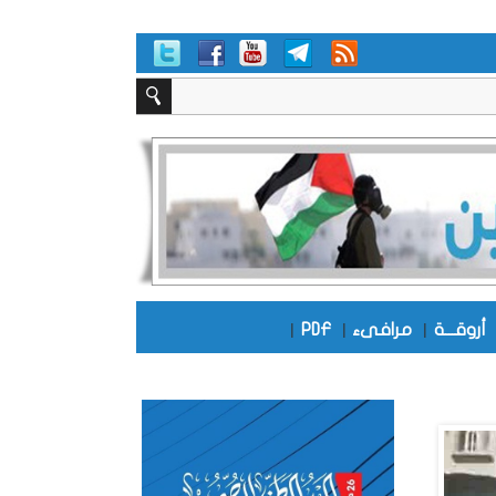
أروقـــة
|
مرافىء
|
PDF
|