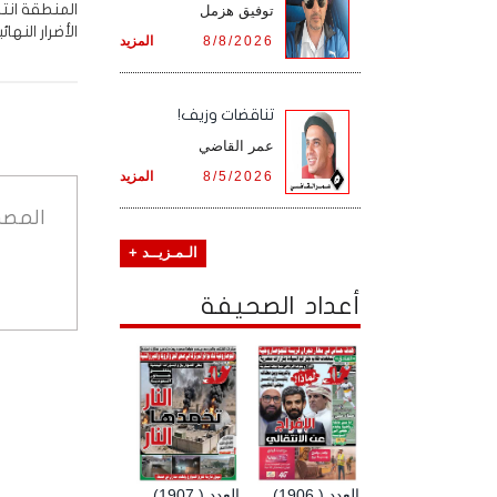
المنطقة انتش
توفيق هزمل
الأضرار النهائي
8/8/2026
المزيد
تناقضات وزيف!
عمر القاضي
8/5/2026
المزيد
المصد
الـمـزيــد +
أعداد الصحيفة
العدد ( 1906)
العدد ( 1907)