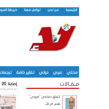
|
|
|
الرئيسية
من نحن
تواصل معنا
خريطة المو
محلي
|
عربي
|
دولي
|
تقارير خاصة
|
ترجمات
مـقـالات
إصابة 20 شخصاً إثر انفجارين في العاصمة السورية دمشق
تم النشر بواس
اتفاق دفاعي "صوري"
هيثم خزعل