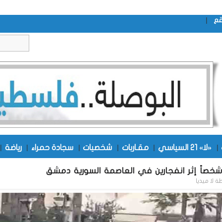
|
قع
|
«لا» 21 السياسي
|
مقـاربات
|
شخصيات
|
سجادة حمراء
|
رياضة
|
طة
لا ميديا