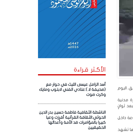
الأكـثر قـراءة
أسد الزامل عيسى الليث في حوار مع
ق، اليوم
(صحيفة لا ):عتادي الفني لابتوب ومايك
وكرت صوت
ة مدنية
د ثوانٍ
الناشطة الثقافية فاطمة حسين بدر الدين
وعة داخل
الحوثي:الثقافة القرآنية أفرزت وعيا
كبيرا بالمؤامرات ضد الأمة وأعدائها
الحقيقيين
ما تشهد