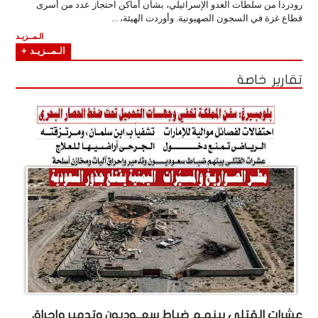
رودرداً من سلطات العدو الإسرائيلي، بشأن أماكن احتجاز عدد من أسرى
قطاع غزة في السجون الصهيونية. وأوردت الهيئة، ...
الـمــزيـد
الـمــزيـد +
تقارير خاصة
عشرات القتلى بينهـم ضباط سعــوديون وتدمير وإحراق