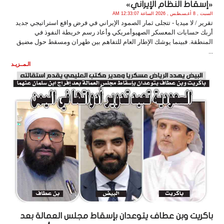
«إسقاط النظام الإيراني»
السبت , 8 أغـسـطـس , 2026 الساعة 12:33:07 AM
تقرير / لا ميديا - تتجلى ثمار الصمود الإيراني في فرض واقع استراتيجي جديد
أربك حسابات المعسكر الصهيوأمريكي وأعاد رسم خريطة النفوذ في
المنطقة. فبينما يوشك الإطار العام للتفاهم بين طهران ومسقط حول مضيق
...
الـمــزيـد
باكريت وبن عطاف يتوعدان بإسقاط مجلس العمالة بعد