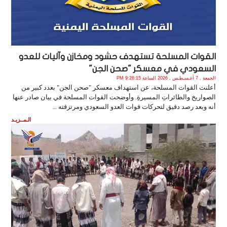
القوات المسلحة تستهدف حشود ومخازن وآليات للعدو
السعودي في معسكر "صحن الجن"
الجمعة , 7 أغـسـطـس , 2026 الساعة 9:26:15 PM
أعلنت القوات المسلحة، عن استهداف معسكر "صحن الجن" بعدد كبير من
الصواريخ والطائراتِ المسيرةِ. وأوضحت القوات المسلحة في بيان صادر عنها
أنه وبعد رصد دقيق لتحركات قوات العدو السعودي ومرتزقته ...
الـمــزيـد