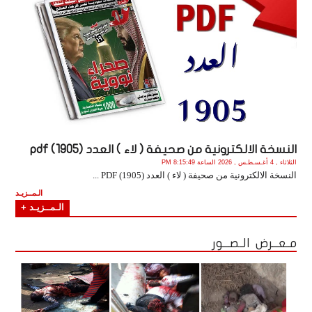
النسخة الالكترونية من صحيفة ( لاء ) العدد (1905) pdf
الثلاثاء , 4 أغـسـطـس , 2026 الساعة 8:15:49 PM
النسخة الالكترونية من صحيفة ( لاء ) العدد (1905) PDF ...
الـمــزيـد
الـمــزيـد +
مـعــرض الـصــور