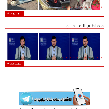
1
2
3
4
5
6
7
8
9
10
11
12
الـمــزيـد +
مـقـاطـع الـفـيـديــو
1
2
3
4
5
6
7
8
9
10
11
12
الـمــزيـد +