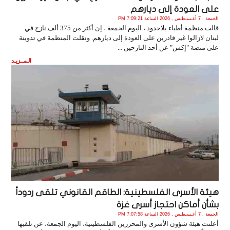
على العودة إلى ديارهم
الجمعة , 7 أغـسـطـس , 2026 الساعة 7:09:21 PM
قالت منظمة أطباء بلاحدود ، اليوم الجمعة ، إن أكثر من 375 ألف نازح في
لبنان لازالوا غير قادرين على العودة إلى ديارهم. ونقلت المنظمة في تدوينة
على منصة "إكس" عن أحد النازحين ...
الـمــزيـد
هيئة الأسرى الفلسطينية: الطاقم القانوني تلقى ردوداً
بشأن أماكن احتجاز أسرى غزة
الجمعة , 7 أغـسـطـس , 2026 الساعة 7:07:58 PM
أعلنت هيئة شؤون الأسرى والمحررين الفلسطينية، اليوم الجمعة، عن تلقيها