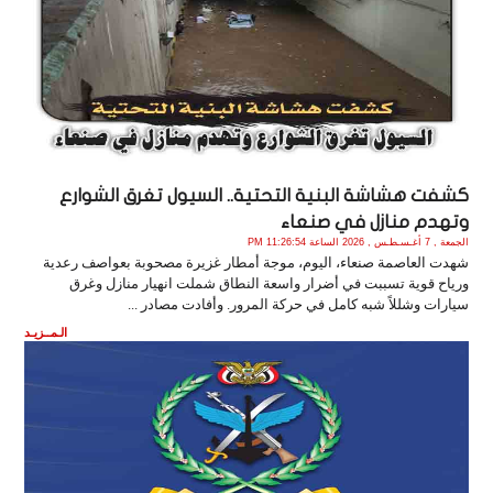
كشفت هشاشة البنية التحتية.. السيول تغرق الشوارع
وتهدم منازل في صنعاء
الجمعة , 7 أغـسـطـس , 2026 الساعة 11:26:54 PM
شهدت العاصمة صنعاء، اليوم، موجة أمطار غزيرة مصحوبة بعواصف رعدية
ورياح قوية تسببت في أضرار واسعة النطاق شملت انهيار منازل وغرق
سيارات وشللاً شبه كامل في حركة المرور. وأفادت مصادر ...
الـمــزيـد