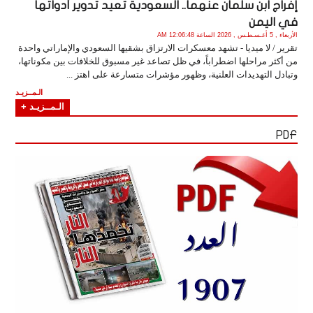
إفراج ابن سلمان عنهما.. السعودية تعيد تدوير أدواتها
في اليمن
الأربعاء , 5 أغـسـطـس , 2026 الساعة 12:06:48 AM
تقرير / لا ميديا - تشهد معسكرات الارتزاق بشقيها السعودي والإماراتي واحدة
من أكثر مراحلها اضطراباً، في ظل تصاعد غير مسبوق للخلافات بين مكوناتها،
وتبادل التهديدات العلنية، وظهور مؤشرات متسارعة على اهتز ...
الـمــزيـد
الـمــزيـد +
PDF