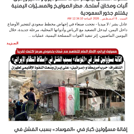
آليات ومخازن أسلحة.. مطر الصواريـخ والمســيّرات اليمنية
يقتلع جذور السعودية
السبت , 8 أغـسـطـس , 2026 الساعة 12:34:10 AM
عادل بشر / لا ميديا - نجحت صنعاء في إجهاض مخطط سعودي لتفجير الأوضاع
داخل اليمن، ليدخل التصعيد مع الرياض وأدواتها المحلية، مرحلة جديدة، خلال
اليومين الماضيين، إثر تنفيذ القوات المسلحة اليمنية، عمليات ...
الـمــزيـد
إقالة مسؤولين كبار في «الموساد» بسبب الفشل في