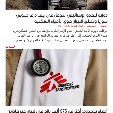
دورية للعدو الإسرائيلي تتوغل في ريف درعا جنوبي
سوريا وتطلق النيران فوق الأحياء السكنية
الجمعة , 7 أغـسـطـس , 2026 الساعة 7:10:39 PM
توغلت دورية تابعة لجيش العدو الإسرائيلي، مؤلفة من آليتين عسكريتين،
صباح اليوم الجمعة، إلى أطراف قرية معرية الواقعة في الريف الغربي
لمحافظة درعا جنوبي سوريا، بعد أن دخلت من "ثكنة الجزيرة". وأوضح ...
الـمــزيـد
أطباء بلاحدود: أكثر من 375 ألف نازح في لبنان غير قادرين