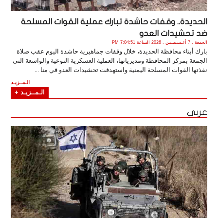
الحديدة.. وقفات حاشدة تبارك عملية القوات المسلحة
ضد تحشيدات العدو
الجمعة , 7 أغـسـطـس , 2026 الساعة 7:04:51 PM
بارك أبناء محافظة الحديدة، خلال وقفات جماهيرية حاشدة اليوم عقب صلاة
الجمعة بمركز المحافظة ومديرياتها، العملية العسكرية النوعية والواسعة التي
نفذتها القوات المسلحة اليمنية واستهدفت تحشيدات العدو في منا ...
الـمــزيـد
الـمــزيـد +
عربي