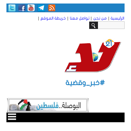
|
|
|
|
الرئيسية
من نحن
تواصل معنا
خريطة الموقع
#خبر_وقضية