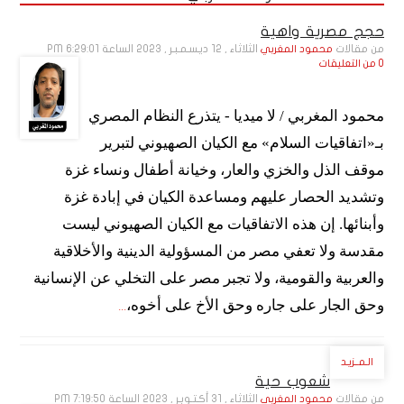
حجج مصرية واهية
من مقالات
الثلاثاء , 12 ديـسـمـبـر , 2023 الساعة 6:29:01 PM
محمود المغربي
0 من التعليقات
محمود المغربي / لا ميديا - يتذرع النظام المصري
بـ«اتفاقيات السلام» مع الكيان الصهيوني لتبرير
موقف الذل والخزي والعار، وخيانة أطفال ونساء غزة
وتشديد الحصار عليهم ومساعدة الكيان في إبادة غزة
وأبنائها. إن هذه الاتفاقيات مع الكيان الصهيوني ليست
مقدسة ولا تعفي مصر من المسؤولية الدينية والأخلاقية
والعربية والقومية، ولا تجبر مصر على التخلي عن الإنسانية
وحق الجار على جاره وحق الأخ على أخوه،
...
الـمــزيـد
شعوب حية
من مقالات
الثلاثاء , 31 أكـتـوبـر , 2023 الساعة 7:19:50 PM
محمود المغربي