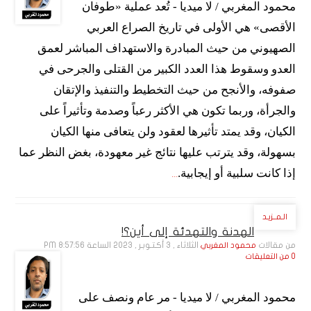
محمود المغربي / لا ميديا - تُعد عملية «طوفان
الأقصى» هي الأولى في تاريخ الصراع العربي
الصهيوني من حيث المبادرة والاستهداف المباشر لعمق
العدو وسقوط هذا العدد الكبير من القتلى والجرحى في
صفوفه، والأنجح من حيث التخطيط والتنفيذ والإتقان
والجرأة، وربما تكون هي الأكثر رعباً وصدمة وتأثيراً على
الكيان، وقد يمتد تأثيرها لعقود ولن يتعافى منها الكيان
بسهولة، وقد يترتب عليها نتائج غير معهودة، بغض النظر عما
إذا كانت سلبية أو إيجابية.
...
الـمــزيـد
الهدنة والتهدئة إلى أين؟!
من مقالات
الثلاثاء , 3 أكـتـوبـر , 2023 الساعة 8:57:56 PM
محمود المغربي
0 من التعليقات
محمود المغربي / لا ميديا - مر عام ونصف على