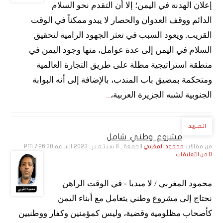
إعلان الهدنة في اليمن؛ إلا أن التقدم نحو السلام
الدائم ووقف العدوان والحصار لا يبدو ممكناً في الوقت
القريب. ويعود السبب في تعثر الجهود الرامية لتحقيق
السلام في اليمن إلى عدة عوامل، منها وجود اليمن في
منطقة استراتيجية مطلة على طريق التجارة العالمية
ومتحكمة بمضيق باب المندب، بالإضافة إلى أنه البوابة
الجنوبية لشبه الجزيرة العربية،
...
الـمــزيـد
مشروع وطني شامل
من مقالات
الجمعة , 8 سـبـتـمـبـر , 2023 الساعة 7:26:30 PM
محمود المغربي
0 من التعليقات
محمود المغربي / لا ميديا - في الوقت الراهن
نحتاج إلى مشروع وطني يتعامل مع أبناء اليمن
كأصحاب مظلومية وقضية، وليس كمؤمنين وكفار ووطنيين