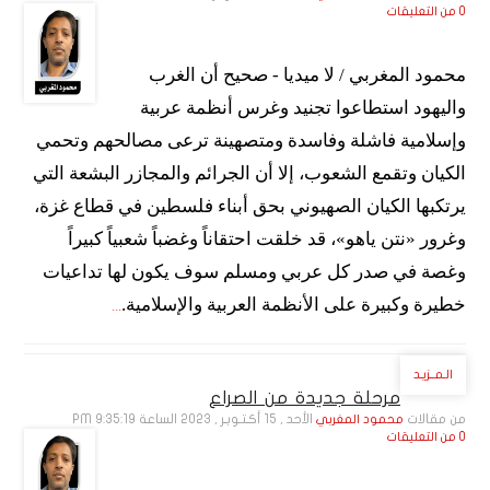
0 من التعليقات
محمود المغربي / لا ميديا - صحيح أن الغرب
واليهود استطاعوا تجنيد وغرس أنظمة عربية
وإسلامية فاشلة وفاسدة ومتصهينة ترعى مصالحهم وتحمي
الكيان وتقمع الشعوب، إلا أن الجرائم والمجازر البشعة التي
يرتكبها الكيان الصهيوني بحق أبناء فلسطين في قطاع غزة،
وغرور «نتن ياهو»، قد خلقت احتقاناً وغضباً شعبياً كبيراً
وغصة في صدر كل عربي ومسلم سوف يكون لها تداعيات
خطيرة وكبيرة على الأنظمة العربية والإسلامية.
...
الـمــزيـد
مرحلة جديدة من الصراع
من مقالات
الأحد , 15 أكـتـوبـر , 2023 الساعة 9:35:19 PM
محمود المغربي
0 من التعليقات