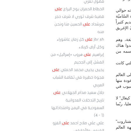
فضول تعزي
الخطاط الحمران بوح اليراع
على
ته حوالي
السّاميّة
قضية شرف ثوري لا شرف حجر
م كثيراً
جبرشداد
على
الحسين منا ونحن
 الإغريق
منه
غة، وهم
jbr.sh
على
كل زمان عاشوراء
دوا هناك
وكل أرض كربلاء
 اسمه من
إبراهيم
على
هروب «إسرائيل» من
الفشل إلى الجحيم
لتي كانت
يحيى يحيى محمد الحملي
على
ى العالم
فجوة خطيرة في ثقافة الشباب
ودة منها
العربي
لشبوب في
جلال سعيد صدام الجهلاني
على
كيغال" لا
تاريخ التدخلات العدوانية
ا، ربّما
السعودية في اليمن وامتداداتها
(1 - 4)
شتاروت"
علي علي صلاح احمد
على
الغزو
ة العالم
القيمي والأخلاقي