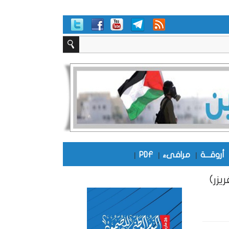
أروقـــة
|
مرافىء
|
PDF
|
زر)