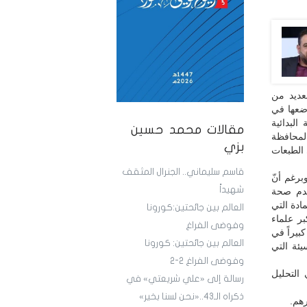
لعديد من
وضعها في
البدائية
مقالات محمد حسين
لمحافظة
بزي
 الطبعات
قاسم سليماني.. الجنرال المثقف
برغم أنّ
شهيداً
عدم صحة
ادة التي
العالم بين جائحتين:كورونا
ر علماء
وفوضى الفراغ
بيراً في
العالم بين جائحتين: كورونا
ئة التي
وفوضى الفراغ 2-2
 التحليل
رسالة إلى «علي شريعتي» في
ذكراه الـ43..«نحن لسنا بخير»
رهم.