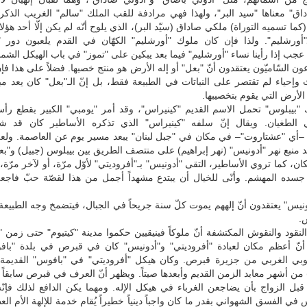
اق" معناها "سيد البر"، ولهذا فهي مرادفة للقب الملك "سالم" الغريب الذكر
(كما تسميه التوراة) ملكي صاداق (سيّد البر)، الذي يلوح أنّه لم يكن إلّا أحد هؤل
لـ"أورشليم". ولذا فإن كان ملوك "أورشليم" الكهّان في القدم يلعبون دور 
 عجب إذا رأينا نساء "أورشليم" فيما بعد يبكين على "تموز" في باب الهيكل الشما
ن السّاميّون يعتقدون أنّ "بعل" أو إله الأرض هو منتج خصبها. فضلاً على هذا فإنّ
إحياء لم تقتصر على النباتات في الطبيعة فقط، بل إنّ الـ"بعل" كان يعد مبدأ
الأرض التي يقوم بتخصيبها.
"بيبلوس" تحمل الاسم القديم "كينيراس"، وقد أمر "يومبي" الكبير بقطع رأ
الطغيان. ويقال إنّ سلفه "كينيراس" الذي تذكره الأساطير كان قد شيّد
" –أي "عشتاروت"– في مكان في "جبل لبنان" يبعد مسير يوم عن العاصمة. ولعل
د منبع نهر "أدونيس" (نهر إبراهيم) على منتصف الطريق بين بيبلوس (جبيل) و"بع
ان، كما تروي الأساطير، التقى "أدونيس" بـ"أفروديتي" لأوّل مرّة، أو لآخر مرّة،
جسده المهشم. وأنّى للخيال أن يبتدع مشهداً أجمل من هذا لقصّة حبّ فاجع
دونيس" يعتقدون أنّ إلههم يموت كلّ سنة جريحاً في الجبال، فيتضمخ وجه الطبيعة
.
قود والنقوش المكتشفة أنّ ملوكاً فينيقيين حكموا مدينة "كيتيوم" حتى زمن "
ر أنّ أعظم مكان لعبادة "أفروديتي" و"أدونيس" كان في قبرص في بلدة "با
بي الغربي من جزيرة قبرص. وكان هيكل "أفروديتي" في "بافوس" القديمة 
) من أشهر معابد الزمن القديم وأبعدها صيتاً. ويظهر أنّ العرف في قبرص سابقاً 
قبل الزواج بأن يضاجعن الغرباء في هيكل الإله. ومهما يكن الدافع لذلك فإنّ
 في الفسق الشهواني بقدر ما كان واجباً دينياً خطيراً يُقام خدمة للإلهة الأم ا