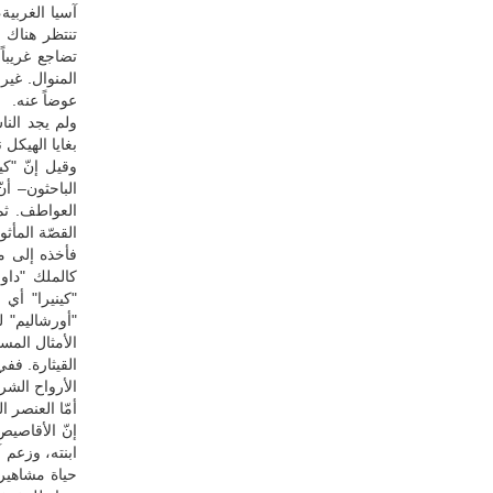
آسيا الغربية
تنتظر هناك 
تضاجع غريباً
المنوال. غي
عوضاً عنه.
ولم يجد النا
بغايا الهيكل
وقيل إنّ "ك
الباحثون– أن
العواطف. ثم
القصّة المأث
فأخذه إلى م
كالملك "داوو
"كينيرا" أي
"أورشاليم" 
الأمثال المس
القيثارة. فف
الأرواح الشر
أمّا العنصر ا
إنّ الأقاصيص
ابنته، وزعم 
حياة مشاهير 