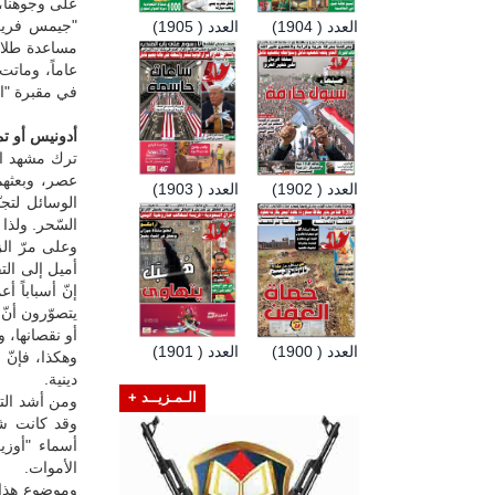
على وجوهنا، 
"جيمس فريزر
العدد ( 1904)
العدد ( 1905)
عاماً، وماتت
في مقبرة "ا
أدونيس أو تم
ترك مشهد الت
عصر، وبعثهم
العدد ( 1902)
العدد ( 1903)
الوسائل لتج
السّحر. ولذا
وعلى مرّ الز
أميل إلى الت
إنّ أسباباً 
يتصوّرون أنّ 
أو نقصانها، و
العدد ( 1900)
العدد ( 1901)
وهكذا، فإنّ 
دينية.
الـمـزيــد +
ومن أشد التغ
وقد كانت شع
أسماء "أوزي
الأموات.
وموضوع هذا ا