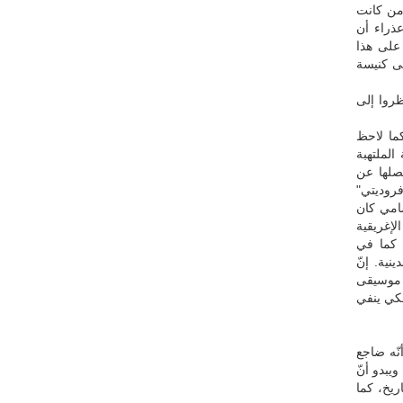
 من كانت
عذراء أن
 على هذا
نى كنيسة
ظروا إلى
ما لاحظ
الملتهبة
صلها عن
فروديتي"
امي كان
لإغريقية
 كما في
نية. إنّ
ا موسيقى
لكي ينفي
نّه ضاجع
يبدو أنّ
ريخ، كما