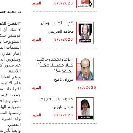
8/5/2026
المزيد
د. محمد حسين
كي لا نخسر الرهان
"الغصن الذهب
لا شك أنّ ك
مجاهد الصريمي
8/5/2026
المزيد
الميثولوجيا
التميمات الم
إطار مقارن 
وطقوس الديا
«الزمن الجميل».. هـــل
عند صدور كتا
كـــان جميــــلاً حقـــاً؟!
اللاحقة.
الحلقة 154
ورغم انتقادا
مروان ناصح
علم الانثرو
8/5/2026
المزيد
افتراضاته من
جمعت فيه، و
هدوءٌ.. يثير الضجيج!
الميثولوجيا 
نظرياته اله
عدنان باوزير
رسمتها المسي
8/5/2026
المزيد
وقد اعتبره "
النفسي.
وأيضاً تأثر ب