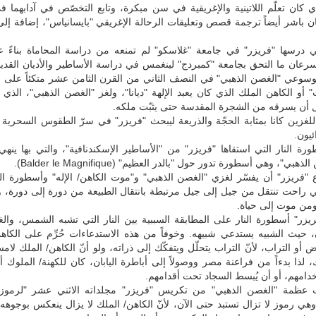
ي كان تعلّم اللاتينية والإغريقية في سن مبكرة، وتابع التخصّص في آدابهما 
ن باشر أيضاً ترجمة قصص وتعليقات الرحالة الإغريقي "بايسانياس"، إضافة إل
لتي درسها "فريزر" في جامعة "غلاسكو" لم تمنعه من دراسة المحاماة بناءً 
سرعان ما التحق بجامعة "كمبردج" لينغمس في دراسة الأساطير والأديان القد
موسوعي "الغصن الذهبي" في النصف الثاني من القرن الثامن عشر متكئاً على 
" أو الكاهن الملك الذي كان يعبد الإلهة "ديانا"، ولغز "الغصن الذهبي"، الذي كا
ل أن يسرقه من الشجرة المقدسة حتى يثبّت ملكه.
لغزين كانا بمثابة الحجّة والذريعة ليبحث "فريزر" في سرّ الطقوس السحرية 
ئيون.
رة النار التي استقاها "فريزر" من "الأساطير الإسكندنافية"، والتي بها ينهي
بي"، وهي أسطورة تدور حول "بالدر العظيم" (Balder le Magnifique).
ع "فريزر" أن يفسّر لغزي "الغصن الذهبي" و"موت الكاهن/ الإله" وأسطورة ال
تي راحت تنتقل من جيل إلى جيل مرتبطة بانتقال الطبيعة من دورة إلى دورة،
ن موت إلى حياة.
يزر" أسطورة النار على المطابقة السببية بين النار التي تشبه الشمس، والغ
، حيث الشبيه يستدعي شبيهه. وخوفاً من هذه الاستدعاءات حُرِّم على الكاه
 أو التراب، لأنّ التراب يتحلّل ويتفكّك إلى ذراته، ولو أنّ الكاهن/ الملك لامس
، لذا بدءاً من فراعنة مصر ووصولاً إلى أباطرة اليابان، كان للكهنة/ الملوك أن
امهم، أو أن يُبسط السجاد تحت أقدامهم.
ت عظمة "الغصن الذهبي" من تكريس "فريزر" مجلداته الاثني عشر "لرموز
وهي رموز لا تزال تستبد حتى الآن، لأنّ الكاهن/ الملك لا يزال ينعكس بوجوهه 