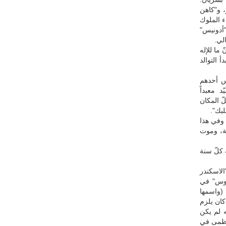
، و"كاهن
اء الملوك
"أدونيس"
لي.
 ما للإله
 التوالد
س أحدهم
 معبداً
ّ المكان
لبك".
 وفي هذا
ة، وموت
 كلّ سنة
الاسكندر
فوس" في
(واسمها
كان يلزم
ه لم يكن
لعظمى في