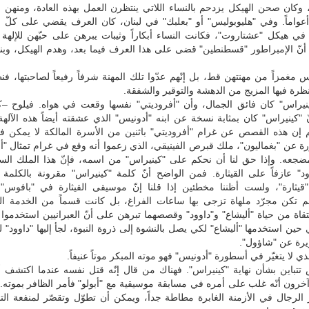
، وكان صحن الهيكل يزدحم بالنساء اللاتي ينتظرن العمل بهذه العادة، ومنهن
أعواماً. وفي "هليوبوليس" أو "بعلبك" في لبنان، كان العرف يقضي على كلّ 
 في هيكل "عشتاروت"، فكانت النساء أبكاراً وثيبات يبرهن على حبّهن للإلهة
ر أنّ الإمبراطور "قسطنطين" قضى على هذا العرف فيما بعد، وهدم الهيكل، وب
س مغمزاً من مهنتهن قط، بل إنّهم عدّوا تلك المهنة شرفاً رفيعاً لصاحبتها، فن
 نظرة فيها المزيج من الدهشة والتوقير والشفقة.
ينيراس" كان فائق الجمال، وأن "أفروديتي" نفسها وقعت في هواه. فيلوح –ك
ّ "كينيراس" كان بمثابة نسخة عن ابنه "أدونيس" الذي عشقته أيضاً هذه الآلهة 
 إن هذه القصص عن غرام "أفروديتي" باثنين من الأسرة المالكة لا يمكن ف
ورة عن "بغماليون"، ملك قبرص الفينيقي، الذي زعموا أنه وقع في غرام تمثال "أ
ضجعه. وإذا حق لنا أن نحكم على "كينيراس" من اسمه، فإنّ هذا الملك الس
د" عازفاً على القيثارة. فمن الواضح أنّ كلمة "كينيراس" مقرونة بالكلمة ا
 "قيثارة"، ولست أظننا مخطئين إذا قلنا إنّ موسيقى القيثارة في "بافوس"
لم تكن مجرّد ملهاة تزجى بها ساعات الفراغ، بل كانت قسماً من الخدمة الدي
تقاة من حياة "أليشاع" و"داوود" وقصصهما تبرهن على أنّ العبرانيين استخدمو
ي حين استخدمها "أليشاع" لكي يصل بالنشوة إلى ذروة النبوة، لجأ إليها "داوود" 
يرة عن "شاؤول".
لذي لا يتغيّر في أسطورة "أدونيس" فهو موته المبكر موتاً عنيفاً.
 تتباين بشأن نهاية "كينيراس". فهناك من قال إنّه قتل نفسه عندما اكتشف أ
آخرون أنّه غلب على أمره في مسابقة موسيقية مع "أبولو" فأمر الظافر بموته. و
الرجال في الأزمنة الغابرة مطاطة جداً، ويمكن أن تطوّل وتقصّر لمنفعة التا