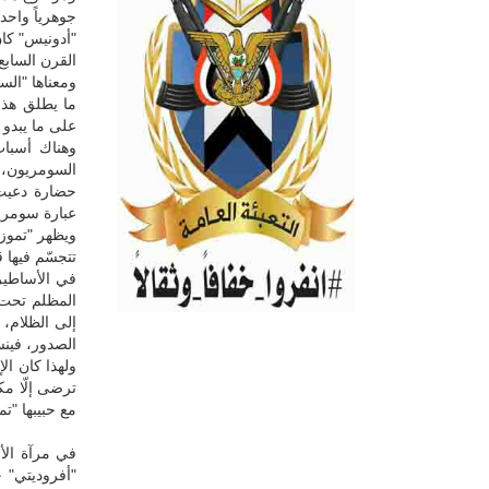
جوهرياً واحد.
"أدونيس" كان
القرن السابع 
ومعناها "الس
ما يطلق هذا 
على ما يبدو 
وهناك أسباب
السومريون، 
حضارة دعيت ف
عبارة سومرية
ويظهر "تموز"
تتجسّم فيها 
في الأساطير،
المظلم تحت ا
إلى الظلام، 
الصدور، فينسى
ولهذا كان الإ
ترضى إلّا مك
مع حبيبها "ت
في مرآة الأ
"أفروديتي" ح