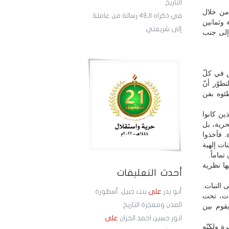
التاريخ
من خلال
في ذكراه الـ49 رسالة من عاملة
، عن عمر ناهز سبعة وثمانين
إلى شريعتي
 إلى جنب
س في كلّ
وّر أنّ
طئوه بفن
ين كانوا
حرية، بل
. فأخذوا
نات إلهية
تماماً.
ها نظرية
أحدث التعليقات
 النبات.
أبو بدر
على
بنت جبيل..أسطورة
ات، تحت
المدن ومعجزة التاريخ
يقوم بين
انور حسين احمد الخزان
على
ة ولكنّه