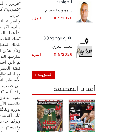
الرد واجب
"فريزر"، الذ
"كمبردج"، كا
د. مهيوب الحسام
أخرى.
8/5/2026
المزيد
والفيزياء ا
والده، لكن 
بدأ عمله ال
بشارة الوجود (3)
"ملك الغابات
للملك المقب
محمد التعزي
وكأن هذين ال
8/5/2026
المزيد
يمارسها البدا
ثم تأتي أسطو
قصّة "الغصن الذه
وهنا، استطا
الـمـزيــد +
الأساطير ال
إلى خصب، وم
أعداد الصحيفة
وقد أقام "فر
تشبه الدخان
ملامسة الأرض
بدوره وتفكّك
على أكتاف خد
ولربّما جاء
وقدسياتها"، 