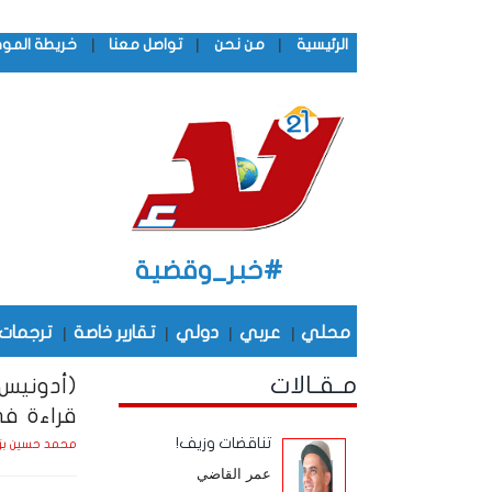
|
|
|
الرئيسية
من نحن
تواصل معنا
خريطة المو
#خبر_وقضية
محلي
|
عربي
|
دولي
|
تقارير خاصة
|
ترجمات
مـقـالات
(أدونيس 
قراءة في
تناقضات وزيف!
محمد حسين بز
عمر القاضي