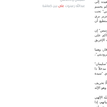
يده إلى
عبدالله زعبنوت
على
بين كماشة
ولم يحسم
وني" تحت
زير بري
تطيع أن
ونيس" إن
اكم على
 الإغريق
ار، وهما
روديتي"،
"سليمان"
دخلاً ذا
أي "سيدة
ّا تحريف
هو الإله
د الإلهي
تهم، إذا
 بشريان.