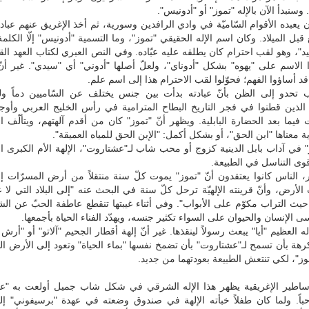
 وسنبدأ الآن بالإله "تموز" أو "أدونيس".
 يعبده الأقوام السّاميّة في وادي الرافدين وسورية، ثم أخذ الإغريق عنهم عباد
قبل الميلاد. وكان اسم الإله الحقيقي "تموز"، وما التسمية "أدونيس" إلّا الكلمة 
يد"، وهو لقب احترام كان يطلقه عليه عبّاده. وفي النص العبري لكتاب العهد القدي
الاسم على "يهوه" بشكل "أدوناي"، ولعلّ أصلها "أدوني" أي "سيدي". غير أنّ
قد أساؤوا الفهم؛ فحوّلوا لقب الاحترام هذا إلى اسم علم.
 تحدو إلى الظن بأنّ عبادته بدأت بين جنس يختلف عن السّاميين دماً ول
الذين قطنوا في فجر التاريخ البطاح المترامية في رأس الخليج العربي وأوج
يما بعد الحضارة البابلية. ويظهر أنّ "تموز" كان من أقدم آلهتهم، ويتألّف
 معناها "ابن الحق"، أو بشكل أكمل: "الإبن الحق للمياه العميقة".
 في آداب بابل الدينية كزوج أو محب شاب لـ"عشتاروت"، الإلهة الأم الكبرى ا
قوى التناسل في الطبيعة.
 الناس كانوا يعتقدون أنّ "تموز" يموت كلّ سنة منتقلاً من أرض المسرّات إل
لأرض، وأنّ قرينته الإلهيّة ترحل كلّ سنة في البحث عنه "إلى البلاد التي لا ع
حيث التراب مكوّم على الأبواب". وفي أثناء غيبتها تنقطع عاطفة الحبّ عن ا
 الإنسان والحيوان على السواء تكثير جنسه، ويهدّد الفناء الحياة بأجمعها.
له العظيم "أيا" يبعث رسولاً لينقذها. غير أنّ إلهة أقطار الجحيم "آلاتو" أو "أرش 
رهة بأن تسمح لـ"عشتاروت" بأن تضمخ نفسها "بماء الحياة" وتعود إلى الأرض العلي
موز"، لكي تنتعش الطبيعة بعودتهما من جديد.
ساطير الإغريقية يظهر هذا الإله الشرقي في شكل شاب جميل أولعت به "ع
باً. ولما كان طفلاً خبأته الإلهة في صندوق وضعته في عهدة "برسيفوني" إله