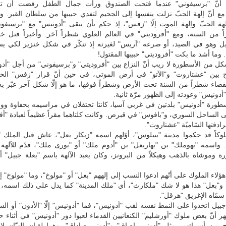
د أنّ "برسيفوني" عندما فتحت الصندوق ورأت جمال الطفل رفضت أن تع
مع أنّ إلهة الحبّ نزلت بنفسها إلى الجحيم لتفدي حبيبها من سلطان القبر. 
إلهة الحبّ وإلهة الموت إلّا "زفس"، إذ حكم بأن يبقى "أدونيس" مع "برسيف
 من السنة، ومع "أفروديتي" في العالم العلوي شطراً آخر. وأخيراً قتل خن
ل وهو في الصيد، أو صرعه "آريس" لغيرته إذ تنكّر في شكل خنزير لكي يس
 وما أشد ما بكت "أفروديتي" حبيبها المقتول!
كل من الأسطورة لا ريب أنّ النزاع بين "أفروديتي" و"برسيفوني" من أجل "أد
فاح بين "عشتاروت" و"الآتو" في أرض الموتى، في حين أنّ قرار "زفس" الح
قضاء شطراً من السنة تحت الأرض وشطراً فوقها، ما هو إلّا شكل آخر عبّر به
دونيس" وعودته إلى الظهور مرّة ثانية.
ورة "أدونيس" بلدتين في غربي آسيا، كانتا تحتفلان في مراسيمه بحفاوة ووق
 الساحل السوري، و"بافوس" في قبرص. وكانت كلتاهما مقراً عظيماً لعبادة "أف
ادفتها السّاميّة "عشتاروت".
لوكاً قد حكموا مدينة "بيبلوس"، أوّلهم اسمه "زيكار بعل"، عاش قبل الملك 
واسمه "يهوملك" بن "يهاربعل" بن "أدوم ملك" أو "يورى ملك"، قدّم للآلهة م
ة وموشاة بالذهب وهيكلاً من البرونز، وكان يعبد الآلهة باسم "بعلة جبيل" 
ؤلاء الملوك على أنّهم ادعوا النسب إلى إلههم "بعل" أو "مولوخ"، وما "مولوخ" إل
و"بعل" هذا هو لا شك "ملكارث"، أي "ملك المدينة" كما يدل على ذلك اسمه، و
سمّاه الإغريق "هرقل".
يل اتخذوا على النمط نفسه لقب "أدونيس"، فما "أدونيس" إلّا "الأدون" أو السيّ
هر أنّ بعض ملوك "أورشليم" الكنعانيين القدماء لعبوا دور "أدونيس" في أثناء حيا
اج من أسمائهم، مثل "أدوني باصاق" و"أدوني صاداق"، وهما لقبان إلهيّان لا