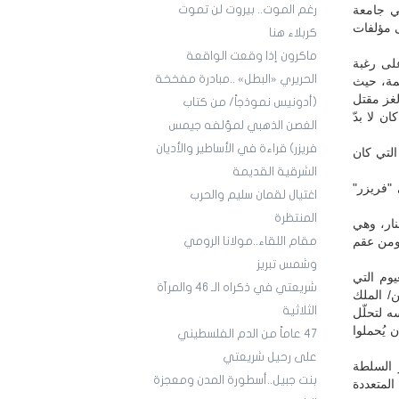
في جامعة
رغم الموت.. بيروت لن تموت
ى مؤلفات
كربلاء هنا
ماكرون إذا وقعت الواقعة
على رغبة
الحريري «البطل» ..مبادرة مفخخة
يمة، حيث
لغز مقتل
(أدونيس نموذجاً/ من كتاب
ن لا بدّ
الغصن الذهبي لمؤلفه جيمس
فريزر) قراءة في الأساطير والأديان
التي كان
الشرقية القديمة
 "فريزر"
اغتيال لقمان سليم والحرب
المنتظرة
نار، وهي
 ومن عقم
مقام اللقاء..مولانا الرومي
وشمس تبريز
يوم التي
شريعتي في ذكراه الـ 46 والمرآة
ن/ الملك
الثلاثية
ه لتحلّل
 يُحملوا
47 عاماً من الدم الفلسطيني
على رحيل شريعتي
 السلطة
بنت جبيل..أسطورة المدن ومعجزة
المتعددة