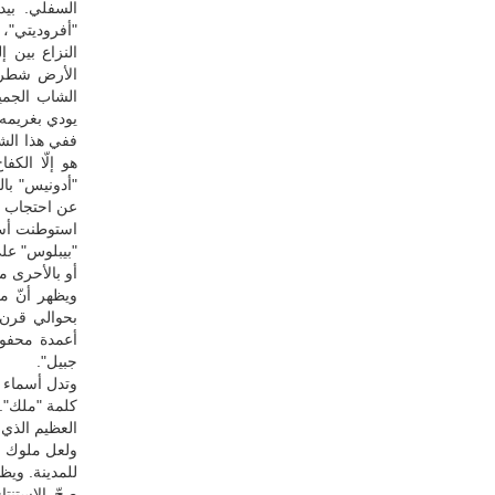
السفلي. بي
"أفروديتي"، 
النزاع بين 
الأرض شطراً
الشاب الجمي
يودي بغريمه.
ففي هذا الش
هو إلّا الك
"أدونيس" بال
عن احتجاب "أ
استوطنت أسط
"بيبلوس" على
أو بالأحرى مر
ويظهر أنّ م
بحوالي قرن. 
أعمدة محفور
جبيل".
وتدل أسماء ه
كلمة "ملك". 
العظيم الذي 
ولعل ملوك جب
للمدينة. ويظ
صحّ الاستنت