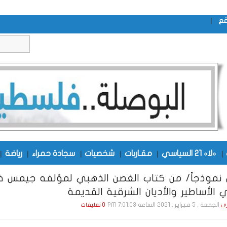
|
قع
|
«لا» 21 السياسي
|
مقـاربات
|
شخصيات
|
سجادة حمراء
|
رياضة
|
نموذجاً/ من كتاب الغصن الذهبي لمؤلفه جيمس فري
 الأساطير والأديان الشرقية القديمة
الجمعة , 5 فـبـرايـر , 2021 الساعة 7:01:03 PM
ي
0 تعليقات