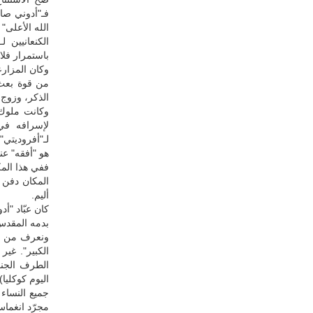
فـ"أدوني صاد
الله الأعلى" 
الكنعانيين 
باستمرار فلا
وكان المزارعو
من قوة بعث و
الذكر، وزوج 
وكانت ملوك 
لإسرافه في 
لـ"أفروديتي
هو "أفقه" عن
ففي هذا المك
المكان دفن 
أليم.
كان عبّاد "أ
بدمه المقدس
ونعرف من الن
الكبير". غي
الطرف الجنو
اليوم كوكليا
جميع النساء 
مجرّد انغماس