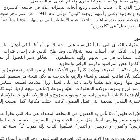
وفي خصبنا وعقمنا، سواء الفكري منه أم الديني أم السياسي.
" الذي كان أصيب بالعمى وتابع أبحاثه لسنوات عدّة في جامعة "كامبردج" 
مساعدة طلابه ومعاونيه وعلى رأسهم زوجته "ليلي"، توفي عام 1941
 زوجته بعده بعدة ساعات بواقعة تشبه الأساطير التي درسها، وليدفنا معاً جنباً
لقديس جيل" في "كامبردج".
وز
غيّرات الكبرى التي تطرأ كلّ سنة على وجه الأرض أثراً قوياً في أذهان النا
 إلى التأمّل في أسباب هذه التحوّلات. وقد ظنّ الناس في إحدى فترات التط
نّب المصائب هي في أيديهم، وأنّهم يستطيعون أن يعجِّلوا سير الفصول أو يب
 أقاموا بعض المراسيم وقرؤوا الرقى والتعاويذ.
مان تقدّمت المعرفة وبدّدت كثيراً من الأحلام؛ فاقتنع من البشر (بعضهم) والذ
فكير بأنّ تعاقب الصيف والشتاء والربيع والخريف لم يكن نتيجة مراسيمهم الس
أعمق منها، وقوة أشد بطشاً كانت دائبة على العمل وراء مشاهد الطبيعة المتغيرة
نمو الزرع وموته، وولادة المخلوقات الحيّة وموتها، إنّما هي نتيجة ازدياد قوة كائ
أنّ هذه الكائنات -آلهة وإلهات- تولد وتموت، تتزوج وتلد الأولاد، طبق حياة الإنسان 
نظرية السّحر القديمة التي تعلل الفصول كانت احتلت مكانها، كما أضيفت إلي
يّرات ظهوراً ممّا تأتي به الفصول في المنطقة المعتدلة هي تلك التي تطرأ على
وب مصر وغربي آسيا تمثل موت الحياة وبعثها السنويين، لاسيما حياة النب
ريس" و"تموز" و"أدونيس" و"أتيس"، فشبَّهوا النبات بإله يموت كلّ سنة ثم 
لبحث هو موت هذا الإله وبعثه كما افترضه الشرقيون، وهو إله ذو أسماء كثير