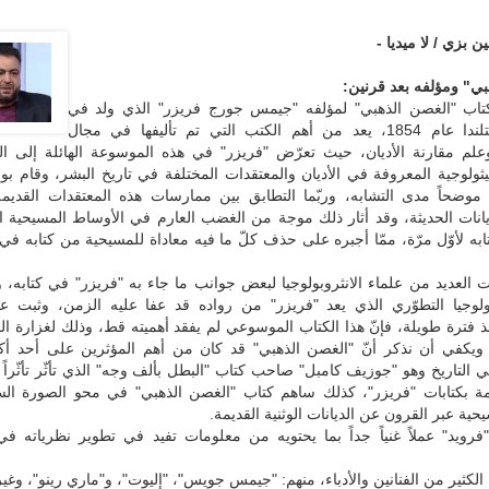
 بزي / لا ميديا -
ي" ومؤلفه بعد قرنين:
تاب "الغصن الذهبي" لمؤلفه "جيمس جورج فريزر" الذي ولد في
غلاسكو سكتلندا عام 1854، يعد من أهم الكتب التي تم تأليفها في مجال
 وعلم مقارنة الأديان، حيث تعرّض "فريزر" في هذه الموسوعة الهائلة إلى ا
يثولوجية المعروفة في الأديان والمعتقدات المختلفة في تاريخ البشر، وقام ب
موضحاً مدى التشابه، وربّما التطابق بين ممارسات هذه المعتقدات القديمة 
نات الحديثة، وقد أثار ذلك موجة من الغضب العارم في الأوساط المسيحية ا
به لأوّل مرّة، ممّا أجبره على حذف كلّ ما فيه معاداة للمسيحية من كتابه في
ت العديد من علماء الانثروبولوجيا لبعض جوانب ما جاء به "فريزر" في كتابه، و
بولوجيا التطوّري الذي يعد "فريزر" من رواده قد عفا عليه الزمن، وثبت 
ذ فترة طويلة، فإنّ هذا الكتاب الموسوعي لم يفقد أهميته قط، وذلك لغزارة الم
يكفي أن نذكر أنّ "الغصن الذهبي" قد كان من أهم المؤثرين على أحد أكب
في التاريخ وهو "جوزيف كامبل" صاحب كتاب "البطل بألف وجه" الذي تأثّر تأثّراً ك
امة بكتابات "فريزر"، كذلك ساهم كتاب "الغصن الذهبي" في محو الصورة السي
حية عبر القرون عن الديانات الوثنية القديمة.
فرويد" عملاً غنياً جداً بما يحتويه من معلومات تفيد في تطوير نظرياته في
ه الكثير من الفنانين والأدباء، منهم: "جيمس جويس"، "إليوت"، و"ماري رينو"، وغي