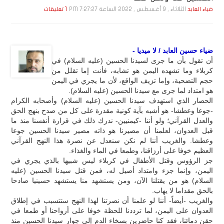
الثلاثاء , 9 أغـسـطـس , 2022 الساعة 7:27:27 PM
ضياء العابد
1 تعليقات
ضياء حسين العابد / لا ميديا -
أن تقول بأن ما جرى لسيدنا الحسين (عليه السلام) في
كربلاء وما تشهده اليمن هو تشابه، فأنت إما تقلل من
حجم التضحية، وإما تزيف الواقع، لأن ما يجري في اليمن
هو امتداد لما جرى مع سيدنا الحسين (عليه السلام).
الحصار الذي استهدف سيدنا الحسين (عليه السلام) وأصحابه الكرام
-جوعا وعطشا- هو أشبه بآية كونية مقدرة على كل من صدح بنهج الحق
والعدل القرآني؛ ولو أننا -كيمنيين- ندرك ذلك في قرارة أنفسنا منذ ما
قبل العدوان، لعلمنا أن مصيرنا هو ذاته مصير سيدنا الحسين جوعا
وعطشا. والغريب أننا لم نكن سنعدل عن نصرة هذا النهج القرآني
العظيم خوفا على أرزاقنا، وطمعا في الماء والغذاء.
جز الرؤوس وقتل الأطفال في كربلاء ليس شبيها بالذي يجري في
اليمن، وإنما جزء وامتداد أصيل له، فمن قتل سيدنا الحسين (عليه
السلام) هو من يقتلنا الآن، ومن يستشهد منا يستشهد حسينيا صادحا
بالحق مقداما لا يهاب.
والغريب -أيضاً- أننا لو علمنا أن نصرتنا لهذا النهج ستتسبب في إطلاق
العدوان على اليمن، لما ترددنا للحظة خوفا على أرواحنا أو طمعا في
حقن دمائنا، فقد كنا حاضرين بسخاء الدم إلى جوار سيدنا الحسين منذ