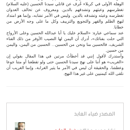
الوهلة الأولى في كربلاء عُرف عن قاتلي سيدنا الحسين (عليه السلام)
تغطرسهم وعبثهم وتشدقهم بالدين. ومعروف عن تحالف العدوان
تغطرسه وعبثه وتشدقه بالدين. وليس في الأمر تشابه، وإنما هو امتداد
لنهج الظلم والقهر والتجويع والتزييف وكل ما على وجه الأرض من
خطايا.
عند سماعي عبارة: «السلام عليك يا أبا عبدالله الحسين وعلى الأرواح
التي حلت بفنائك»، أدرك أن اليمن لها النصيب الأوفر من ذلك الفناء
الشريف، فالحسين منا ونحن من الحسين... الحسين من اليمن، واليمن
من حسين.
وأستدرك لأقول إنني قد أخطأتُ مرتين في هذا المقال بقولي إن
«الغريب» هو أننا على نهج سيدنا الحسين حتى ولو تقطعنا أو متنا جوعا
وعطشا، والحقيقة أن ليس في الأمر ما يثير الغرابة، وإنما الغريب أن
نلقى الله كيمنيين على غير هذا النهج.
المصدر
ضياء العابد