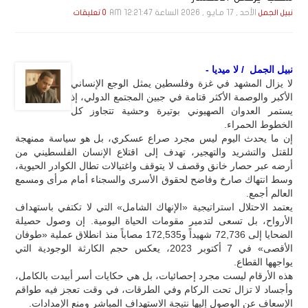
الأحد , 17 مـايـو , 2026 الساعة 12:21:47 AM
نبيل الجمل
0 تعليقات
نبيل الجمل / لا ميديا -
لا يزال المشهد في غزة وفلسطين يمثل الوجع الإنساني
الأكبر والوصمة الأكثر قتامة في جبين المجتمع الدولي، إذ
يستمر العدوان الصهيوني بوتيرة وحشية تتجاوز كل
الخطوط الحمراء.
إن ما يحدث اليوم ليس مجرد صراع عسكري، بل هو سياسة ممنهجة
للقتل والتشريد والتهجير، تهدف إلى اقتلاع الإنسان الفلسطيني من
أرضه عبر حصار خانق وقصف لا يتوقف واغتيالات تطال الكوادر الحيوية،
وسط انتهاك صارخ وفاضح لحقوق الأسرى والسجناء أمام مرأى ومسمع
العالم أجمع.
يعتمد الاحتلال استراتيجية «الإنهاك الشامل» التي لا تكتفي باستهداف
الأرواح، بل تسعى لتدمير مقومات الحياة اليومية. إن وصول حصيلة
الضحايا إلى 72,736 شهيداً و172,535 مصاباً منذ انطلاق عملية «طوفان
الأقصى» في 7 أكتوبر 2023، يعكس حجم الكارثة الوجودية التي
يواجهها القطاع.
هذه الأرقام ليست مجرد إحصائيات، بل هي حكايات أسر أبيدت بالكامل،
وأجساد لا تزال تحت الركام وفي الطرقات، في وقت تعجز فيه طواقم
الإسعاف عن الوصول إليها نتيجة الاستهداف المباشر ومنع الإمدادات.