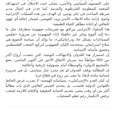
على المستوى السياسي والأمني، يتجلى خبث الاحتلال في استهدافه
المتعمد للمنظومة الشرطوية والمدنية، كما حدث في اغتيال مدير
شرطة المباحث في خان يونس. إن الهدف من هذه العمليات الإجرامية
واضح: إدامة حالة الانفلات الأمني وبث الفوضى، لضمان إعاقة أي جهود
للتعافي أو إعادة مظاهر الحياة الطبيعية.
هذا السلوك الإجرامي يترافق مع تصريحات صهيونية متطرفة، مثل ما
دعا إليه ألموغ بوكير عبر «القناة 12» الصهيونية عن ضرورة «تقليص
المساعدات بشكل حاد ودراماتيكي»، ما يؤكد أن سياسة التجويع هي
سلاح استراتيجي يستخدمه الكيان الصهيوني لتركيع الشعب الفلسطيني
وتعميق مأساته الإنسانية.
إن استمرار هذا العدوان والانتهاكات اليومية، التي حصدت أرواح أكثر
من 850 مواطناً منذ سريان الاتفاق الأخير في أكتوبر الماضي، يضع
«المجتمع الدولي» والوسطاء أمام مسؤولية تاريخية وأخلاقية.
إن المطالبة بوقف العدوان لم تعد مجرد خيار سياسي، بل هي ضرورة
إنسانية ملحة لإنقاذ ما تبقى من روح في قطاع غزة.
إن كيان العدو «الإسرائيلي»، بسياساته الهمجية، لا يضرب عرض الحائط
بالقوانين الدولية فحسب، بل يتحدى الضمير العالمي الذي بات مطالباً
أكثر من أي وقت مضى بتقديم الحماية الحقيقية والإغاثة اللازمة لشعب
يرفض الانكسار رغم عظم التضحيات.