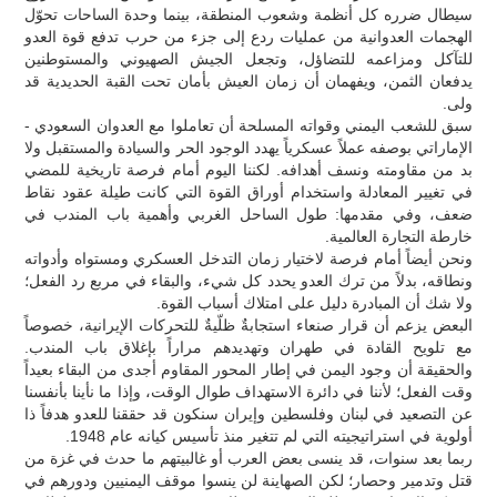
سيطال ضرره كل أنظمة وشعوب المنطقة، بينما وحدة الساحات تحوّل
الهجمات العدوانية من عمليات ردع إلى جزء من حرب تدفع قوة العدو
للتآكل ومزاعمه للتضاؤل، وتجعل الجيش الصهيوني والمستوطنين
يدفعان الثمن، ويفهمان أن زمان العيش بأمان تحت القبة الحديدية قد
ولى.
سبق للشعب اليمني وقواته المسلحة أن تعاملوا مع العدوان السعودي -
الإماراتي بوصفه عملاً عسكرياً يهدد الوجود الحر والسيادة والمستقبل ولا
بد من مقاومته ونسف أهدافه. لكننا اليوم أمام فرصة تاريخية للمضي
في تغيير المعادلة واستخدام أوراق القوة التي كانت طيلة عقود نقاط
ضعف، وفي مقدمها: طول الساحل الغربي وأهمية باب المندب في
خارطة التجارة العالمية.
ونحن أيضاً أمام فرصة لاختيار زمان التدخل العسكري ومستواه وأدواته
ونطاقه، بدلاً من ترك العدو يحدد كل شيء، والبقاء في مربع رد الفعل؛
ولا شك أن المبادرة دليل على امتلاك أسباب القوة.
البعض يزعم أن قرار صنعاء استجابةٌ ظلّيةٌ للتحركات الإيرانية، خصوصاً
مع تلويح القادة في طهران وتهديدهم مراراً بإغلاق باب المندب.
والحقيقة أن وجود اليمن في إطار المحور المقاوم أجدى من البقاء بعيداً
وقت الفعل؛ لأننا في دائرة الاستهداف طوال الوقت، وإذا ما نأينا بأنفسنا
عن التصعيد في لبنان وفلسطين وإيران سنكون قد حققنا للعدو هدفاً ذا
أولوية في استراتيجيته التي لم تتغير منذ تأسيس كيانه عام 1948.
ربما بعد سنوات، قد ينسى بعض العرب أو غالبيتهم ما حدث في غزة من
قتل وتدمير وحصار؛ لكن الصهاينة لن ينسوا موقف اليمنيين ودورهم في