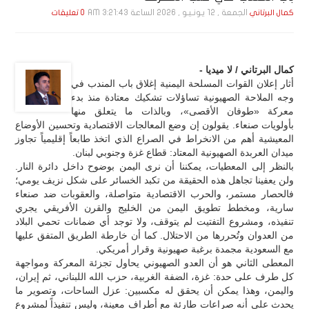
الجمعة , 12 يـونـيـو , 2026 الساعة 3:21:43 AM
كمال البرتاني
0 تعليقات
كمال البرتاني / لا ميديا -
أثار إعلان القوات المسلحة اليمنية إغلاق باب المندب في
وجه الملاحة الصهيونية تساؤلات تشكيك معتادة منذ بدء
معركة «طوفان الأقصى»، وبالذات ما يتعلق منها
بأولويات صنعاء. يقولون إن وضع المعالجات الاقتصادية وتحسين الأوضاع
المعيشية أهم من الانخراط في الصراع الذي اتخذ طابعاً إقليمياً تجاوز
ميدان العربدة الصهيونية المعتاد: قطاع غزة وجنوبي لبنان.
بالنظر إلى المعطيات، يمكننا أن نرى اليمن بوضوح داخل دائرة النار.
ولن يعفينا تجاهل هذه الحقيقة من تكبد الخسائر على شكل نزيف يومي؛
فالحصار مستمر، والحرب الاقتصادية متواصلة، والعقوبات ضد صنعاء
سارية، ومخطط تطويق اليمن من الخليج والقرن الأفريقي يجري
تنفيذه، ومشروع التفتيت لم يتوقف، ولا توجد أي ضمانات تحمي البلاد
من العدوان وتُحررها من الاحتلال. كما أن خارطة الطريق المتفق عليها
مع السعودية مجمدة برغبة صهيونية وقرار أمريكي.
المعطى الثاني هو أن العدو الصهيوني يحاول تجزئة المعركة ومواجهة
كل طرف على حدة: غزة، الضفة الغربية، حزب الله اللبناني، ثم إيران،
واليمن، وهذا يمكن أن يحقق له مكسبين: عزل الساحات، وتصوير ما
يحدث على أنه صراعات طارئة مع أطراف معينة، وليس تنفيذاً لمشروع