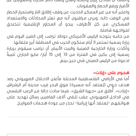
الأضرار ورفع الحصار والعقوبات.
واعتبر أنه من غير الممكن الحديث عن وقف إطلاق النار واستمرار الحصار
في الوقت ذاته. ويرى مراقبون أنه مع تعثر المحادثات والاستعداد
العسكري من كل الأطراف، يبدو أن المحاور الإقليمية تتخندق
لمواجهة شاملة.
من جانبه يتوجه الرئيس الأمريكي دونالد ترامب إلى الصين اليوم في
زيارة رسمية تستمر 3 أيام ستكون الحرب في المنطقة أبرز ملفاتها.
وأكدت وزارة الخارجية الصينية والبيت الأبيض أن ترامب سيقوم بزيارة
رسمية إلى بكين في الفترة من 13 إلى 15 أيار/ مايو الجاري تلبيةً
لدعوة من الرئيس الصيني شي جين بينغ.
هجوم على «إيلات»
أما في الأراضي الفلسطينية المحتلة فأعلن الاحتلال الصهيوني رصد
هدف جوي (يُعتقد أنه مسيرة) فوق البحر قرب مدينة أم الرشراش
«إيلات»، أُطلق من «جهة الشرق»، فيما سادت حالة من الرعب النفسي
في الداخل الصهيوني عقب تلقي آلاف الغاصبين رسائل تهديد على
هواتفهم -يُعتقد أنها إيرانية- تحذر من عودة هجمات الصواريخ.