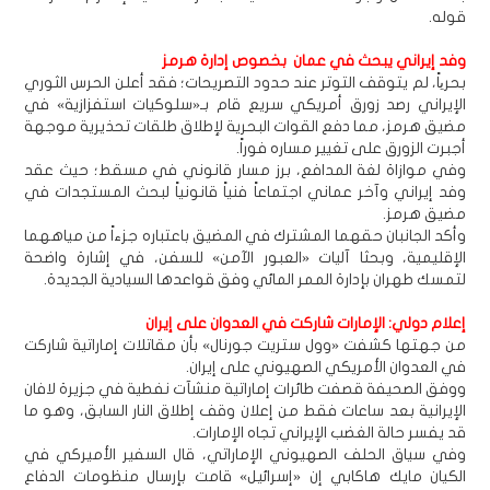
قوله.
وفد إيراني يبحث في عمان بخصوص إدارة هرمز
بحریاً، لم يتوقف التوتر عند حدود التصريحات؛ فقد أعلن الحرس الثوري
الإيراني رصد زورق أمريكي سريع قام بـ«سلوكيات استفزازية» في
مضيق هرمز، مما دفع القوات البحرية لإطلاق طلقات تحذيرية موجهة
أجبرت الزورق على تغيير مساره فوراً.
وفي موازاة لغة المدافع، برز مسار قانوني في مسقط؛ حيث عقد
وفد إيراني وآخر عماني اجتماعاً فنياً قانونياً لبحث المستجدات في
مضيق هرمز.
وأكد الجانبان حقهما المشترك في المضيق باعتباره جزءاً من مياههما
الإقليمية، وبحثا آليات «العبور الآمن» للسفن، في إشارة واضحة
لتمسك طهران بإدارة الممر المائي وفق قواعدها السيادية الجديدة.
إعلام دولي: الإمارات شاركت في العدوان على إيران
من جهتها كشفت «وول ستريت جورنال» بأن مقاتلات إماراتية شاركت
في العدوان الأمريكي الصهيوني على إيران.
ووفق الصحيفة قصفت طائرات إماراتية منشآت نفطية في جزيرة لافان
الإيرانية بعد ساعات فقط من إعلان وقف إطلاق النار السابق، وهو ما
قد يفسر حالة الغضب الإيراني تجاه الإمارات.
وفي سياق الحلف الصهيوني الإماراتي، قال السفير الأميركي في
الكيان مايك هاكابي إن «إسرائيل» قامت بإرسال منظومات الدفاع