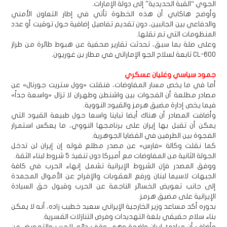
الجوي “القبة الحديدية” إلى دولة الإمارات.
وأوضح هاكابي أن هذه الخطوة تأتي في إطار التعاون الأمني
والدفاعي بين الجانبين، دون تقديم تفاصيل إضافية حول توقيت أو عدد
المنظومات التي تم نقلها.
وعلى صلة بما سبق، تحدثت تقارير صحفية عن هبوط طائرة من طراز
CL-600 تابعة لسلاح الجو الإماراتي في مطار بن غوريون.
جمود سياسي وغليان عسكري
أما في ما يخص مسار المفاوضات، فنقلت «وول ستريت جورنال» عن
مصادر مطلعة أن الفجوات بين واشنطن وطهران لا تزال «واسعة جداً»
فيما يخص إدارة مضيق هرمز والقيود النووية.
وأضافت المصادر أن هناك أيضا تباينا واسعا حول طبيعة القيود التي
يمكن أن تقبل بها إيران على برنامجها النووي، ما يعكس استمرار
الفجوة بين الطرفين في القضايا الجوهرية.
كما نقلت وكالة «فارس» عن مصدر مطلع قوله إن إيران لن تدخل
الجولة الثانية من المفاوضات مع أميركا دون تنفيذ 5 شروط لبناء الثقة.
ووفق المصدر فإن الشروط الإيرانية تشمل إنهاء الحرب في كافة
الجبهات لاسيما لبنان ورفع العقوبات والإفراج عن الأموال المجمدة
إلى جانب تعويض الخسائر الناجمة عن الحرب وقبول حق السيادة
الإيرانية على مضيق هرمز.
بدوره أكد مساعد وزير الخارجية الإيراني سعيد خطيب زاده، أنه لا يمكن
بناء سلام حقيقي بلغة التهديدات وفرض التنازلات القسرية.
وأضاف أن مبادئ إيران واضحة وهي وقف دائم للحرب والتعويض عن