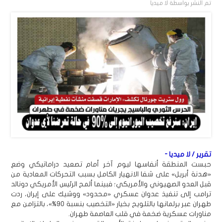
تم النشر بواسطة
لا ميديا
تقرير / لا ميديا -
حبست المنطقة أنفاسها ليوم آخر أمام تصعيد دراماتيكي وضع
«هدنة أبريل» على شفا الانهيار الكامل بسبب التحركات المعادية من
قبل العدو الصهيوني والأمريكي؛ فبينما ألمح الرئيس الأمريكي دونالد
ترامب إلى تنفيذ عدوان عسكري «محدود» ووشيك على إيران، ردت
طهران عبر برلمانها بالتلويح بخيار «التخصيب بنسبة 90%»، بالتزامن مع
مناورات عسكرية ضخمة في قلب العاصمة طهران.