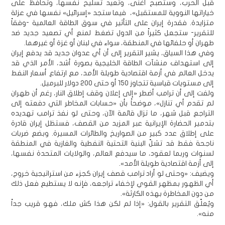
قبل الحرب، وستصبح أغنى، وتعيد تسليح نفسها، وتحافظ على
خياراتها النووية للمستقبل»، فيما ستجد «إسرائيل» نفسها في عزلة
متزايدة. فقدرة إيران على التأثير في سوق الطاقة العالمية -وفقاً
للتقرير- ستجعل كثيراً من الدول تضغط لمنع أي تصعيد جديد ضد
طهران أو حلفائها في المنطقة، سواء في لبنان أو غزة أو غيرهما.
وفي هذا السياق، يشير التقرير إلى أن أي عدوان جديد قد يدفع إيران
إلى استهداف منشآت الطاقة الخليجية بصورة أشد، الأمر الذي قد
يدخل العالم في أزمة اقتصادية طويلة الأمد، مع ارتفاع أسعار النفط
إلى مستويات قياسية تتجاوز 150 أو حتى 200 دولار للبرميل.
ولفت إلى أن ترامب أضطر «إلى إعلان وقف إطلاق النار، رغم أن طهران
لم تقدم أي تنازل»، موضحاً بأن «حسابات المخاطر التي دفعته إلى
التراجع قبل شهر، ما تزال قائمة الآن، وحتى لو نفذ ترامب تهديده
بتدمير الحضارة الإيرانية عبر المزيد من القصف، فستظل إيران قادرة
على إطلاق عدد كبير من الصواريخ والطائرات المسيرة. وبضع ضربات
ناجحة فقط قد تشلّ البنية التحتية النفطية والغازية في المنطقة
لسنوات وربما لعقود، ما سيدفع العالم، والولايات المتحدة نفسها،
إلى أزمة اقتصادية طويلة الأمد».
ويضيف: «وحتى لو أراد ترامب قصف إيران كجزء من استراتيجية خروج،
أي الظهور بمظهر القوي لإخفاء تراجعه، فإنه لا يستطيع فعل ذلك
من دون المخاطرة بهذه الكارثة».
ويُعلّق التقرير بالقول: «إذا لم لكن هذا كش ملك، فهو قريب جداً
منه».