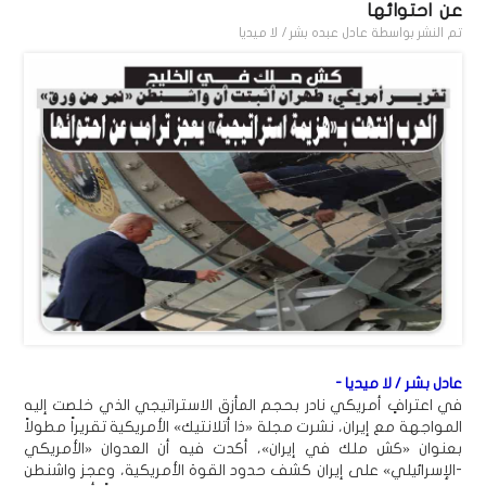
عن احتوائها
تم النشر بواسطة
عادل عبده بشر / لا ميديا
عادل بشر / لا ميديا -
في اعترافٍ أمريكي نادر بحجم المأزق الاستراتيجي الذي خلصت إليه
المواجهة مع إيران، نشرت مجلة «ذا أتلانتيك» الأمريكية تقريراً مطولاً
بعنوان «كش ملك في إيران»، أكدت فيه أن العدوان «الأمريكي
-الإسرائيلي» على إيران كشف حدود القوة الأمريكية، وعجز واشنطن