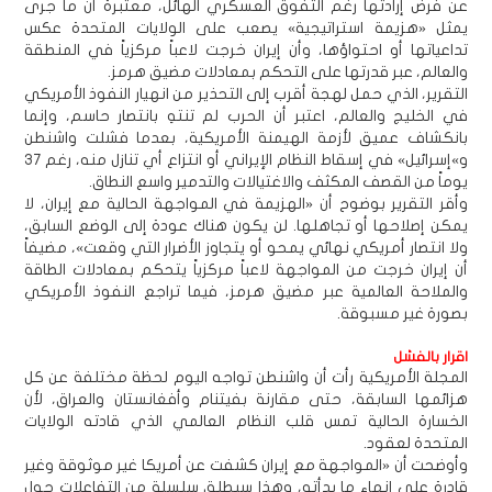
عن فرض إرادتها رغم التفوق العسكري الهائل، معتبرةً أن ما جرى
يمثل «هزيمة استراتيجية» يصعب على الولايات المتحدة عكس
تداعياتها أو احتواؤها، وأن إيران خرجت لاعباً مركزياً في المنطقة
والعالم، عبر قدرتها على التحكم بمعادلات مضيق هرمز.
التقرير، الذي حمل لهجة أقرب إلى التحذير من انهيار النفوذ الأمريكي
في الخليج والعالم، اعتبر أن الحرب لم تنتهِ بانتصار حاسم، وإنما
بانكشاف عميق لأزمة الهيمنة الأمريكية، بعدما فشلت واشنطن
و»إسرائيل» في إسقاط النظام الإيراني أو انتزاع أي تنازل منه، رغم 37
يوماً من القصف المكثف والاغتيالات والتدمير واسع النطاق.
وأقر التقرير بوضوح أن «الهزيمة في المواجهة الحالية مع إيران، لا
يمكن إصلاحها أو تجاهلها. لن يكون هناك عودة إلى الوضع السابق،
ولا انتصار أمريكي نهائي يمحو أو يتجاوز الأضرار التي وقعت»، مضيفاً
أن إيران خرجت من المواجهة لاعباً مركزياً يتحكم بمعادلات الطاقة
والملاحة العالمية عبر مضيق هرمز، فيما تراجع النفوذ الأمريكي
بصورة غير مسبوقة.
اقرار بالفشل
المجلة الأمريكية رأت أن واشنطن تواجه اليوم لحظة مختلفة عن كل
هزائمها السابقة، حتى مقارنة بفيتنام وأفغانستان والعراق، لأن
الخسارة الحالية تمس قلب النظام العالمي الذي قادته الولايات
المتحدة لعقود.
وأوضحت أن «المواجهة مع إيران كشفت عن أمريكا غير موثوقة وغير
قادرة على إنهاء ما بدأته، وهذا سيطلق سلسلة من التفاعلات حول