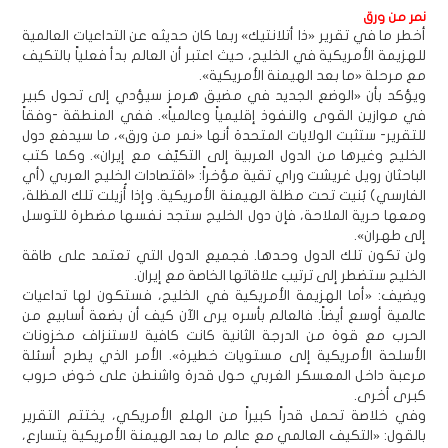
نمر من ورق
أخطر ما في تقرير «ذا أتلانتيك» ربما كان حديثه عن التداعيات العالمية
للهزيمة الأمريكية في الخليج، حيث اعتبر أن العالم بدأ فعلياً بالتكيف
مع مرحلة «ما بعد الهيمنة الأمريكية».
ويؤكد بأن «الوضع الجديد في مضيق هرمز سيؤدي إلى تحول كبير
في موازين القوى والنفوذ إقليمياً وعالمياً». ففي المنطقة -وفقاً
للتقرير- ستثبت الولايات المتحدة أنها «نمر من ورق»، ما سيدفع دول
الخليج وغيرها من الدول العربية إلى التكيّف مع إيران». وكما كتب
الباحثان رويل غريشت وراي تقية مؤخراً: «اقتصادات الخليج العربي (أي
الفارسي) بُنيت تحت مظلة الهيمنة الأمريكية. وإذا أُزيلت تلك المظلة،
ومعها حرية الملاحة، فإن دول الخليج ستجد نفسها مضطرة للتوسل
إلى طهران».
ولن تكون تلك الدول وحدها. فجميع الدول التي تعتمد على طاقة
الخليج ستضطر إلى ترتيب علاقاتها الخاصة مع إيران.
ويضيف: «أما الهزيمة الأمريكية في الخليج، فستكون لها تداعيات
عالمية أوسع أيضاً. فالعالم بأسره يرى الآن كيف أن بضعة أسابيع من
الحرب مع قوة من الدرجة الثانية كانت كافية لاستنزاف مخزونات
الأسلحة الأمريكية إلى مستويات خطيرة». الأمر الذي يطرح أسئلة
مرعبة داخل المعسكر الغربي حول قدرة واشنطن على خوض حروب
كبرى أخرى.
وفي خلاصة تحمل قدراً كبيراً من الهلع الأمريكي، يختتم التقرير
بالقول: «التكيف العالمي مع عالم ما بعد الهيمنة الأمريكية يتسارع،