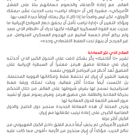
العالم، مع إعادة الأصدقاء والخصوم حساباتهم بناءً على الفشل
الأمريكي»، مشيرة إلى أن «دونالد ترامب» يحب الحديث عمّن «يمتلك
الأوراق»، لكن ليس واضحاً ما إذا كان لا يزال يملك أوراقاً جيدة للعب بها.
ويؤكد التقرير أن «إدارة ترامب تأمل أن يحقق حصار الموانئ الإيرانية ما
عجزت عنه القوة العسكرية الهائلة» لكنها تدرك أن «النظام الذي صمد
ولم يركع أمام خمسة أسابيع من الهجوم العسكري المتواصل، من
غير المرجح أن ينهار تحت الضغط الاقتصادي وحده».
السلاح الذي غيّر المعادلة
تقرير «ذا أتلانتيك» ركّز بشكل لافت على التحول الكبير الذي أحدثته
إيران في معادلة مضيق هرمز، معتبراً أن السيطرة الإيرانية على
المضيق تُعد أخطر من البرنامج النووي نفسه.
ويفيد التقرير أن إيران لم تحتفظ فقط بإمكاناتها النووية المحتملة،
بل اكتسبت أيضاً سلاحاً أكثر فعالية، وباتت تمتلك ورقة ضغط
استراتيجية تسمح لها بفرض شروطها على العالم، من خلال التحكم
بحركة الملاحة والطاقة، في مضيق هرمز، وفرض رسوم عبور أو تقييد
مرور السفن التابعة للدول المعادية لها.
وترى المجلة أن هذه المعادلة الجديدة ستجبر دول الخليج والدول
الصناعية الكبرى على إعادة ترتيب علاقاتها مع إيران.
الكيان أكثر عزلة
التقرير الأمريكي لم يخفِ أيضاً حجم القلق داخل الكيان الصهيوني من
نتائج الحرب، مؤكداً أن إيران ستخرج من الأزمة «أقوى مما كانت عليه