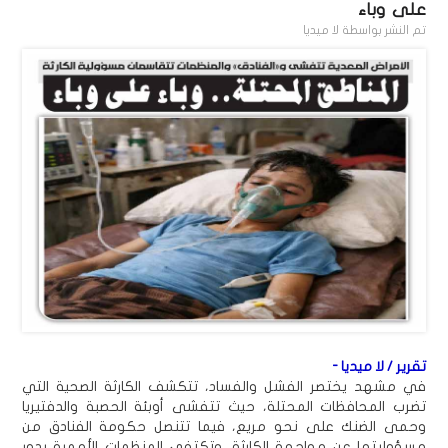
على وباء
تم النشر بواسطة
لا ميديا
تقرير / لا ميديا -
في مشهد يختصر الفشل والفساد، تتكشف الكارثة الصحية التي
تضرب المحافظات المحتلة، حيث تتفشى أوبئة الحصبة والدفتيريا
وحمى الضنك على نحو مريع، فيما تتنصل حكومة الفنادق من
مسؤوليتها عن مواجهة الكارثة، وتكتفي المنظمات الأممية بدور