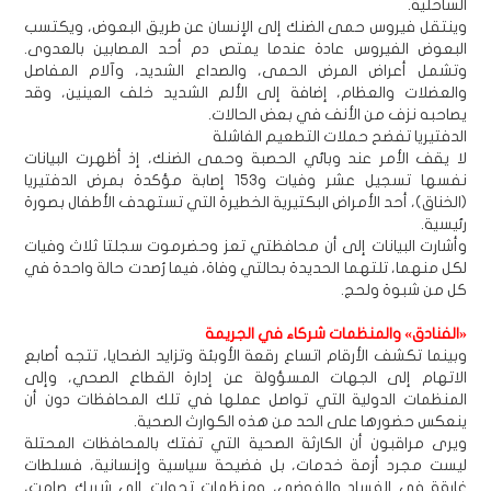
الساحلية.
وينتقل فيروس حمى الضنك إلى الإنسان عن طريق البعوض، ويكتسب
البعوض الفيروس عادة عندما يمتص دم أحد المصابين بالعدوى.
وتشمل أعراض المرض الحمى، والصداع الشديد، وآلام المفاصل
والعضلات والعظام، إضافة إلى الألم الشديد خلف العينين، وقد
يصاحبه نزف من الأنف في بعض الحالات.
الدفتيريا تفضح حملات التطعيم الفاشلة
لا يقف الأمر عند وبائي الحصبة وحمى الضنك، إذ أظهرت البيانات
نفسها تسجيل عشر وفيات و153 إصابة مؤكدة بمرض الدفتيريا
(الخناق)، أحد الأمراض البكتيرية الخطيرة التي تستهدف الأطفال بصورة
رئيسية.
وأشارت البيانات إلى أن محافظتي تعز وحضرموت سجلتا ثلاث وفيات
لكل منهما، تلتهما الحديدة بحالتي وفاة، فيما رُصدت حالة واحدة في
كل من شبوة ولحج.
«الفنادق» والمنظمات شركاء في الجريمة
وبينما تكشف الأرقام اتساع رقعة الأوبئة وتزايد الضحايا، تتجه أصابع
الاتهام إلى الجهات المسؤولة عن إدارة القطاع الصحي، وإلى
المنظمات الدولية التي تواصل عملها في تلك المحافظات دون أن
ينعكس حضورها على الحد من هذه الكوارث الصحية.
ويرى مراقبون أن الكارثة الصحية التي تفتك بالمحافظات المحتلة
ليست مجرد أزمة خدمات، بل فضيحة سياسية وإنسانية، فسلطات
غارقة في الفساد والفوضى، ومنظمات تحولت إلى شريك صامت،