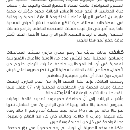
المتفرج المتواطئ، مانحةً الغطاء لاستمرار العبث والنهب على حساب
حياة المدنيين. لا تبدو هذه الأمراض الوبائية مجرد مؤشرات صحية
عابرة، بل تعكس انهياراً متواصلاً لمنظومة الرعاية الصحية والوقائية
في المحافظات المحتلة، حيث تتكرر مشاهد انتشار الأمراض المعدية
عاماً بعد آخر، في ظل غياب حملات الاستجابة الفاعلة، وتراجع خدمات
التحصين، وانعدام الرقابة الصحية، الأمر الذي جعل الأطفال الفئة الأكثر
عرضة لدفع ثمن هذا الانهيار.
كشفت
بيانات حديثة عن وضع صحي كارثي تعيشه المحافظات
والمناطق المحتلة، بعد تفشي عدد من الأوبئة والأمراض الفيروسية
المعدية في أوساط المواطنين، حاصدة عشرات الأرواح، جلهم من
الأطفال، فضلاً عن آلاف الحالات المصابة التي تنتظر مصيرها على فراش
المرض، دون اتخاذ أي تدابير حقيقية لإنقاذهم.
وبحسب البيانات، فإنه خلال النصف الأول من العام الجاري، ارتفعت
حصيلة وفيات الحصبة في المحافظات المحتلة إلى 87 طفلاً، فيما
بلغت حالات الاشتباه بالإصابة 14 ألفاً و470 حالة.
وأشارت البيانات إلى أن محافظة حضرموت تصدرت قائمة الوفيات
بفيروس الحصبة بـ19 حالة، بينها 12 في الوادي و7 في الساحل، تلتها
تعز بـ18 حالة، ثم عدن بـ14 حالة، فيما سجلت أبين ولحج 11 حالة وفاة
لكل منهما، ومأرب 8 حالات، وحالتان في كل من الضالع والمهرة،
وحالة واحدة في كل من الحديدة وسقطرى.
وتكشف هذه الحصيلة أن الوباء لم يعد محصوراً في بؤر محددة،