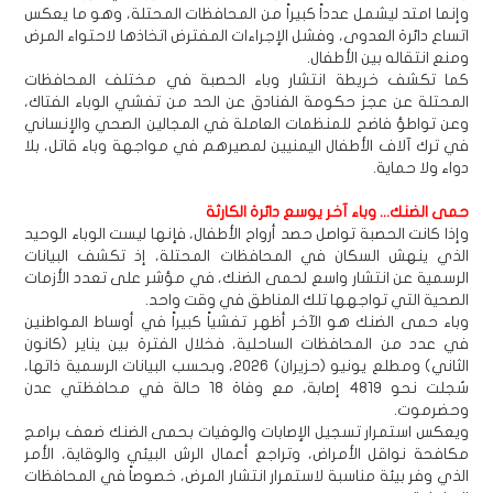
وإنما امتد ليشمل عدداً كبيراً من المحافظات المحتلة، وهو ما يعكس
اتساع دائرة العدوى، وفشل الإجراءات المفترض اتخاذها لاحتواء المرض
ومنع انتقاله بين الأطفال.
كما تكشف خريطة انتشار وباء الحصبة في مختلف المحافظات
المحتلة عن عجز حكومة الفنادق عن الحد من تفشي الوباء الفتاك،
وعن تواطؤ فاضح للمنظمات العاملة في المجالين الصحي والإنساني
في ترك آلاف الأطفال اليمنيين لمصيرهم في مواجهة وباء قاتل، بلا
دواء ولا حماية.
حمى الضنك... وباء آخر يوسع دائرة الكارثة
وإذا كانت الحصبة تواصل حصد أرواح الأطفال، فإنها ليست الوباء الوحيد
الذي ينهش السكان في المحافظات المحتلة، إذ تكشف البيانات
الرسمية عن انتشار واسع لحمى الضنك، في مؤشر على تعدد الأزمات
الصحية التي تواجهها تلك المناطق في وقت واحد.
وباء حمى الضنك هو الآخر أظهر تفشياً كبيراً في أوساط المواطنين
في عدد من المحافظات الساحلية، فخلال الفترة بين يناير (كانون
الثاني) ومطلع يونيو (حزيران) 2026، وبحسب البيانات الرسمية ذاتها،
سُجلت نحو 4819 إصابة، مع وفاة 18 حالة في محافظتي عدن
وحضرموت.
ويعكس استمرار تسجيل الإصابات والوفيات بحمى الضنك ضعف برامج
مكافحة نواقل الأمراض، وتراجع أعمال الرش البيئي والوقاية، الأمر
الذي وفر بيئة مناسبة لاستمرار انتشار المرض، خصوصاً في المحافظات