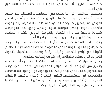
مكتفية بالتقارير الشكلية التي تمنح تلك السلطات غطاءً للاستمرار
في العبث.
وبحسب المراقبين، فإن ما يحدث في المحافظات المحتلة ليس مجرد
تفشٍ للأوبئة، بل جريمة مكتملة الأركان، حيث تُستخدم أموال الدعم
الدولي كغنيمة بين حكومة الفنادق والمنظمات الأممية، بينما يموت
الأطفال بأمراض يمكن الوقاية منها. وهي، وفق هذا التوصيف،
شهادة دامغة على أن الفساد والتواطؤ الدولي يقتلان اليمنيين
بصمت، ويتركانهم يواجهون الموت بلا دواء ولا أمل.
وتؤكد هذه المؤشرات مجتمعة أن المحافظات المحتلة لا تواجه وباءً
منفرداً، وإنما انهياراً واسعاً في منظومة الصحة العامة، حيث تتقاطع
الأوبئة مع تراجع التحصين وغياب الرقابة وضعف الاستجابة، لتتحول
الأمراض التي يمكن احتواؤها إلى كوارث إنسانية متكررة.
ومع استمرار هذا الواقع، تبدو المحافظات المحتلة وكأنها تواجه
وباءين في آن واحد: أوبئة الأمراض المعدية التي تحصد الأرواح، ووباء
الفساد والإهمال الذي يبدد الإمكانات ويحول دون وصول المساعدات
والخدمات إلى مستحقيها، لتبقى الفاتورة الأعلى يدفعها الأطفال،
الذين يجدون أنفسهم في مواجهة أمراض يمكن الوقاية منها، لكنها
تتحول بفعل سوء الإدارة إلى أحكام بالموت.