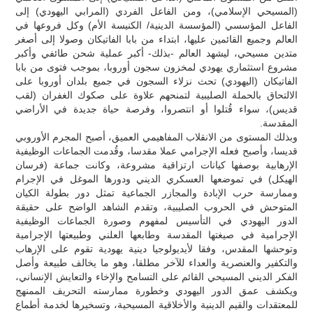
(المسيحي الإسلامي)، ومن الفاعل الفردي (المرابي اليهودي) إلى
الفاعل المؤسسي (المؤسسة الدينية/ الكنيسة الأم) وكل فروعها في
العالم وجميع القائمين عليها، ابتداء من بابا الفاتيكان وصولا إلى أصغر
متدين مسيحي، ليشهد العالم -بذلك- أكبر عملية شحن طائفي وأكبر
مشروع استثماري يهودي لمخزون سجون أوروبا، بموجب فتوى من بابا
الفاتيكان (اليهودي) تحث نزلاء السجون في جميع بلدان أوروبا على
الالتحاق بالحملة الصليبية لتمنحهم علاوة على صكوك الغفران (لقب
قديس)، سواء قُتلوا أو انتصروا، وفرصة حياة جديدة في الأراضي
المقدسة.
وبذلك المستوى من الانقلاب المفاهيمي العميق، أصبح المجرم الأوروبي
قديسا، وأصبح فعله الإجرامي عملا مقدسا، وقُدمت الجماعات الوظيفية
الإرهابية بوصفها كيانات ارتزاقية مشروعة، وكانت جماعة (فرسان
الهيكل) في تموضعها العسكري الديني ودورها الموغل في الإجرام
وممارسة حرب الإبادة والمجازر الجماعية تمثل دور بطولة الكيان
المتوحش في الحروب الصليبية، وتقدم الشاهد الواضح على حقيقة
الدور اليهودي في التأسيس لمفهوم وصورة الجماعات الوظيفية
الإجرامية في صيغتها المقدسة وطابعها العلني وطبيعتها الإجرامية
وتوحشها المقدس، وفقا لأيديولوجيا دينية يهودية تقوم على الإرهاب
والتكفير والعنصرية والعداء للآخر مطلقا، وهو ما يخالف طبيعة وأصل
الفكر الديني المسيحي القائم على التسامح والإخاء والتعايش الإنساني،
ويكشف عمق الدور اليهودي وخطورة ممارسته التحريف الممنهج
للمعتقدات والقيم الدينية والأخلاقية المسيحية، وتسخيرها لخدمة أطماع