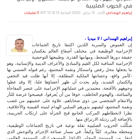
في الحروب الصليبية
الأحد , 12 يـنـاير , 2025 الساعة 12:19:13 AM
إبراهيم الهمداني
0 تعليقات
إبراهيم الهمداني / لا ميديا -
إن الغموض والسرية اللذين اكتنفا تاريخ الجماعات
الإجرامية الوظيفية في مختلف أصقاع العالم يعكسان
حقيقة دورها المنحط، ومهامها القذرة، وطبيعتها التوحشية
الإجرامية المنافية لكل القيم والمبادئ والأعراف الدينية والإنسانية، وهو
ما يجعلها محل رفض واستنكار ونقمة المجتمع، رغم قبوله الضمني بها
-كأمر واقع- وحصانتها الملكية المطلقة، إلا أنها ظلت قيد التخفي
والكتمان الشديد، ولم يحدث أن ظهر أعضاؤها علنا، إلا وقد غطوا
وجوههم بالأقنعة، معتمدين في عملياتهم الإجرامية على عنصر المفاجأة
والمباغتة، والهجوم الخاطف، خوفا من أن يُعرفوا، فيصبحوا عرضة للثأر
والانتقام الشخصي من ذوي ضحاياهم، علاوة على خشيتهم من غضب
ونقمة المجتمع، ليقينهم بدورهم السلبي الهدام لبنيته القيمية والأخلاقية،
نظرا لانحطاطهم المركب الجامع قبح الجرأة على ارتكاب الجريمة،
بالإضافة إلى رذيلة الارتزاق منها.
شكَّلت الحروب الصليبية نقلة نوعية في تاريخ الجماعات الوظيفية،
ومحطة مغايرة، كمَّاً وكيفاً، في مسار صناعة الإجرام والتوحش الذي
انتقل من المستوى المحلي (الداخل المسيحي) إلى المستوى العالمي