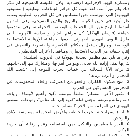
ومشاريع اليهود الإجرامية الإفسادية، ولأن الكنيسة المسيحية لم تنكر
ذلك ولم تتبرأ منه، فقد بقيت كل جرائم الجماعات الوظيفية (المسيحية
اليهودية) التي مورست بحق المسلمين في كل الحروب الصليبية وصمة
عار أبدية في جبين الكنيسة والتاريخ والدين المسيحي، وفي المقابل
أسقط التاريخ عن تلك الجماعات الوظيفية الإجرامية، وفي مقدمتها
جماعة (فرسان الهيكل) كل مزاعم التدين والقداسة الكهنوتية التي
مازال اللوبي اليهودي الصهيوني يقدمها لجماعاته الإرهابية الاستيطانية
الوظيفية، ومازال يستغل ممكناتها التكفيرية والعنصرية والتطرف في
إنتاج حلفائه من الغرب الاستعماري ومنافقي الأعراب المنحطين.
وفي ما يلي أهم مظاهر الصيغة اليهوديّة في الحروب الصليبية:
1. إنها تمثل إرادة الله تعالى، وهو من أمر بها، ومشارك فيها إلى جانبهم.
2. نزعة الأنا المتعالية في خطاب الحرب الموجه إلى "شعب الله
المختار" و"الرب يريدها".
3. منح صكوك الغفران والعفو من الضرائب وإلغاء المحكوميات عن
المجرمين المشاركين في الحرب.
4. تكفير الآخر "المسلم" مطلقاً، ووصفه بأقبح وأشنع الأوصاف وإباحة
دمه وماله وعرضه، وجعل قتله "قربة إلى الله تعالى"، وهو ذات المنطق
اليهودي في الموقف من الآخر "المسلم" خاصة.
5. اتباع استراتيجية الحرب الخاطفة والأرض المحروقة وممارسة الإبادة
والتوحش.
6. الغدر بالمعاهدين والتنكيل بمن استسلم، وعدم رعاية أي حرمة
للمكان.
7.الشراكة الفاعلة لفرسان الهيكل بتمركزهم في قلب الجيش وقيادتهم