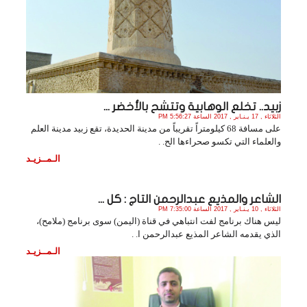
زبيد.. تخلع الوهابية وتتشح بالأخضر ...
الثلاثاء , 17 يـنـاير , 2017 الساعة 5:56:27 PM
على مسافة 68 كيلومتراً تقريباً من مدينة الحديدة، تقع زبيد مدينة العلم
والعلماء التي تكسو صحراءها الح. .
الـمــزيـد
الشاعر والمذيع عبدالرحمن التاج : كل ...
الثلاثاء , 10 يـنـاير , 2017 الساعة 7:35:00 PM
ليس هناك برنامج لفت انتباهي في قناة (اليمن) سوى برنامج (ملامح)،
الذي يقدمه الشاعر المذيع عبدالرحمن ا. .
الـمــزيـد