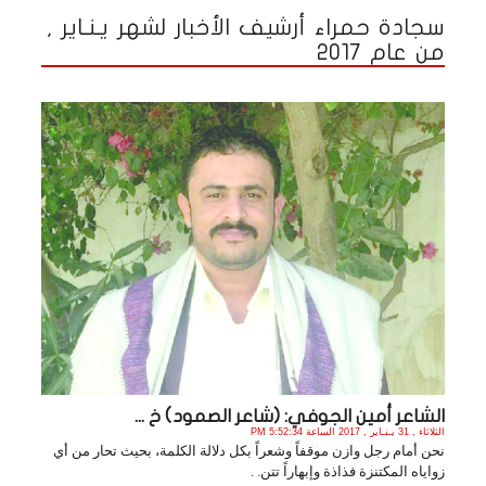
سجادة حمراء أرشيف الأخبار لشهر يـنـاير ,
من عام 2017
الشاعر أمين الجوفي: (شاعر الصمود) خ ...
الثلاثاء , 31 يـنـاير , 2017 الساعة 5:52:34 PM
نحن أمام رجل وازن موقفاً وشعراً بكل دلالة الكلمة، بحيث تحار من أي
زواياه المكتنزة فذاذة وإبهاراً تتن. .