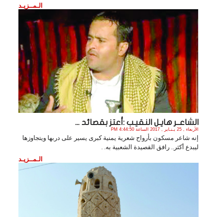
الـمــزيـد
الشاعــر هايـل النقيـب :أعتز بقصائد ...
الأربعاء , 25 يـنـاير , 2017 الساعة 4:44:50 PM
إنه شاعر مسكون بأرواح شعرية يمنية كبرى يسير على دربها ويتجاوزها
ليبدع أكثر.. رافق القصيدة الشعبية به. .
الـمــزيـد