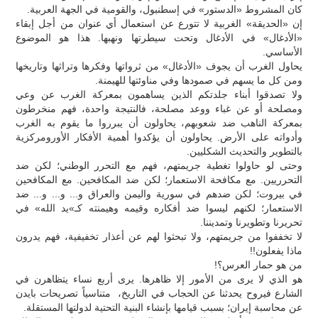
كان المشروط «الدستور» في إسطنبول، والقومية في الجهة العربية.
إن «الحديقة» الغربية لا تتورع عن استعمال أي عنوان من أجل إبقاء
«الأدغال» في الأدغال وتحت سيطرتها ونهبها. هذا هو الموضوع
الأساسي.
يحاول الغرب أن يجوف «الأدغال» من ثرواتها وفكرها وتراثها وتاريخها
ومن كل ما يسهم في صمودها وفي مناوئتها للهيمنة.
ولا تصدقوا أبناء جلدتكم الذين يساهمون بمعركة الغرب عن وعي
ومصلحة أو عن غباء ووعد مصلحة، فالنتيجة واحدة، فهم منخرطون
بمعركة الناهب ضد شعوبهم، يحاولون أن يبرروا ما يقوم به الغرب
وأدواته على الأرض. يحاولون أن يؤكدوا أهمية الأفكار الأورومركزية
بالتطوير والتحديث الشكليين.
وحتى لو حاولوا تغطية جريمتهم، فهم مع التحرر الوطني؛ لكن ضد
التحرريين. مع مكافحة الاستعمار؛ لكن ضد المكافحين. مع المكافحين
في بيروت؛ لكن ضدهم في سورية واليمن والعراق و... و... و... ضد
الاستعمار؛ لكنهم ليسوا ضد أفكاره وقيمه وهيمنته كـ»يد الله» في
تحريرنا وتطويرنا وتمديننا.
لا تخففوا من جريمتهم، ولا تبحثوا لهم عن أعذار تخفيفية، فهم يدرون
ماذا يفعلون!!
من هو حمار العرس؟!
هو الذي لا يرى من الأمور إلا ظاهرها. يرى أربع نساء يتظاهرن في
الشارع فيروح يحدثنا عن الحجاب في التاريخ، متناسياً تصريحات بايدن
عن محاسبة إيران؛ بسبب قيامها بإنشاء البنية التحتية لدولتها المستقلة.