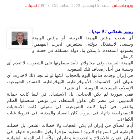
السبت , 5 نـوفـمـبـر , 2022 الساعة 7:17:55 PM
روبير بشعلاني
0 تعليقات
روبير بشعلاني / لا ميديا -
أي شعب يرفض الهيمنة الغربية، أو يرفض الهيمنة
ويسعى لاستقلال دولته، سيتعرض لحرب المهيمن،
بصنوفها المتعددة. لا يمكن بناء دولة مستقلة في حفلة أو
كرنفال.
الهيمنة الغربية، وفي محاولاتها تأبيد سيطرتها على الشعوب، لا تعدم أي
وسيلة من أجل إضعاف تلك الشعوب.
في إيران وجدت ضالتها اليوم بالحجاب؛ لكنها لو لم تجد ذلك لاختارت أي
عنوان آخر: الاستبداد، الأوتوقراطية، الثيوقراطية، الفساد، الشيوعية،
الإسلام، المسيحية، القومية... أي شيء.
ففي سورية لم يكن الحجاب، بل الاستبداد، في ليبيا كانت حماية
المدنيين، في مصر كان تداول السلطة، في تونس استعملوا الظلم
والفقر، في كوبا كانت الشيوعيه، في تشيلي كانت الانتخابات
الديمقراطية ذاتها، في بيروت كان الفساد والمدنية، في فنزويلا غياب
الكفاءة...
أيام مُصدَّق في إيران لم يكن الحجاب ولا خصلات الشعر، بل خصلته
الوطنية في استرجاع الثروة النفطية. مؤخراً وقبل «الشعر» حاولوا في
إيران عنوان «الإصلاح والتحديث» و»إيران أولاً». أيام الدولة العثمانية