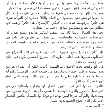
وبما أن التوجُّه شرقا يتيح لها أن تضمن أمنها وكلأها وماءها، وبما أن
الأمريكي لم يعد يؤمِّنها، فهي قد تكون مستعدة لكي تمضي بهذا الخيار.
ومن هنا، فإنها ليست ضد كل شيءٍ كما يظن الحداثي؛ هي فقط ضد كل
ما يلغيها أو يمنع عنها حصصها من الماء والكلأ. ففكرة أن التوجُّه شرقا
هي فكرةٌ مرفوضةٌ عندها تماما كفكرة "الإصلاح"، هي فكرةٌ واهمةٌ لأنها
تنطلق من نظرةٍ مشوَّشةٍ للواقع الاجتماعي الفعلي.
وفي هذا السياق، ربما كان من المفيد التذكير بقاعدةٍ علميةٍ تقول بأن
الفرضيات الاجتماعية والسياسية التي تصل إلى طريقٍ غير نافذٍ هي
بالضرورة فرضيات خاطئة ناتجة عن قراءةٍ خاطئةٍ لطبيعة المعاش
السائد وللتناقضات التي تخترقه.
فإذا كان الاجتماع يمنع "تغييرك" المنشود، فإن قراءتك للصراع هي
المطلوب تغييرها على أغلب الظن، لأن الصراع الحقيقي يكون في مكانٍ
آخر، وعليك أن تجده.
في بلادٍ وقعت تحت الاحتلال ثم الهيمنة، أغلب الظن أن الصراع هو بين
هذه الهيمنة وأغلب اجتماع بلادنا، وهو من طبيعة التحرر الوطني؛ والتوجُّه
شرقا ما هو إلا خطوة على طريق التحرر من تلك الهيمنة التي تقطع
الهواء عن أغلب القرابات.
فالقرابات ذاتها التي تجد "التغيير" انتحارا لها وتحاربه بأسنانها هي هي
التي تقبل بالتحرر والدولة الوطنية إذا شعرت أن هذه الدولة تضمن أمنها
ومعاشها؛ والتوجُّه شرقا ليس تهديدا وجوديّا لها بالمبدأ، بعكس الحصار
الأمريكي الذي يجوِّع الجميع بدون تمييز.
* كاتب لبناني