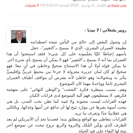
الثلاثاء , 9 يـونـيـو , 2020 الساعة 6:30:23 PM
روبير بشعلاني
0 تعليقات
روبير بشعلاني / لا ميديا -
إن وصول البعض إلى حالةٍ من اليأس نتيجة اصطدامه
بطبيعة العمران البشري، الذي لا يسمح بـ"التغيير"، جعل
يأسهم إحباطا كليّا يعمِّمونه على كل شيء؛ فلقد استنتجوا أن هذا
العمران بما أنه لا يسمح بـ"التغيير" فهو لا يمكن أن يسمح بأي شيءٍ آخر.
ما يمكن قوله أولا أن هذا الاستنتاج صحيحٌ وخاطئ في آنٍ معا؛ فهو
صحيحٌ لو كان لبنان جزيرة معزولة لا جزءا من محيطٍ عربيٍّ وإقليميٍّ
يتأثر به وبتحولاته؛ وهو خاطئ لأنه يفترض أن مواقف أطياف العمران
البشري ثابتةٌ وواحدةٌ مهما كان الموضوع.
وهم، بسبب سيطرة فكرة "الشعب" و"الوطن النهائي" على منهجية
فكرهم، لا يستطيعون فهم آلية التموضع لدى قرابات الكيان.
فهذه القرابات ليست مجنونة ولا غبية كما تظن نخب المدن، بل هي
تبحث أسوة بغيرها عن موارد تتيح لها أن تدافع عن أمنها وغذائها، وبالتالي
هي عقلانيةٌ جدّا وتعرف ما تريد.
القرابات تتعاطى مع الواقع وتنطلق منه؛ فعندما تجد أن الأمريكي لم يعد
الطرف الذي يؤمِّن المُلك والثروة والريع تروح تبحث عن تموضعٍ آخر
يتيح لها البقاء على قيد الحياة.