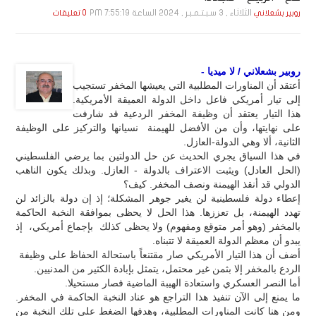
الثلاثاء , 3 سـبـتـمـبـر , 2024 الساعة 7:55:19 PM
روبير بشعلاني
0 تعليقات
روبير بشعلاني / لا ميديا -
أعتقد أن المناورات المطلبية التي يعيشها المخفر تستجيب
إلى تيار أمريكي فاعل داخل الدولة العميقة الأمريكية.
هذا التيار يعتقد أن وظيفة المخفر الردعية قد شارفت
على نهايتها، وأن من الأفضل للهيمنة نسيانها والتركيز على الوظيفة
الثانية، ألا وهي الدولة-العازل.
في هذا السياق يجري الحديث عن حل الدولتين بما يرضي الفلسطيني
(الحل العادل) ويثبت الاعتراف بالدولة - العازل. وبذلك يكون الناهب
الدولي قد أنقذ الهيمنة ونصف المخفر. كيف؟
إعطاء دولة فلسطينية لن يغير جوهر المشكلة؛ إذ إن دولة بالزائد لن
تهدد الهيمنة، بل تعززها. هذا الحل لا يحظى بموافقة النخبة الحاكمة
بالمخفر (وهو أمر متوقع ومفهوم) ولا يحظى كذلك بإجماع أمريكي، إذ
يبدو أن معظم الدولة العميقة لا تتبناه.
أضف أن هذا التيار الأمريكي صار مقتنعاً باستحالة الحفاظ على وظيفة
الردع بالمخفر إلا بثمن غير محتمل، يتمثل بإبادة الكثير من المدنيين.
أما النصر العسكري واستعادة الهيبة الماضية فصار مستحيلا.
ما يمنع إلى الآن تنفيذ هذا التراجع هو عناد النخبة الحاكمة في المخفر.
ومن هنا كانت المناورات المطلبية، وهدفها الضغط على تلك النخبة من