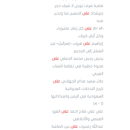
قضية شرف ثوري لا شرف حجر
جبرشداد
على
الحسين منا ونحن
منه
jbr.sh
على
كل زمان عاشوراء
وكل أرض كربلاء
إبراهيم
على
هروب «إسرائيل» من
الفشل إلى الجحيم
يحيى يحيى محمد الحملي
على
فجوة خطيرة في ثقافة الشباب
العربي
جلال سعيد صدام الجهلاني
على
تاريخ التدخلات العدوانية
السعودية في اليمن وامتداداتها
(1 - 4)
علي علي صلاح احمد
على
الغزو
القيمي والأخلاقي
عبدالله زعبنوت
على
بين كماشة