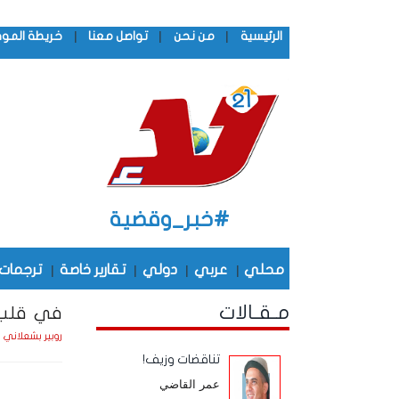
|
|
|
الرئيسية
من نحن
تواصل معنا
خريطة المو
#خبر_وقضية
محلي
|
عربي
|
دولي
|
تقارير خاصة
|
ترجمات
مـقـالات
في قلب 
الخم
روبير بشعلاني
تناقضات وزيف!
عمر القاضي