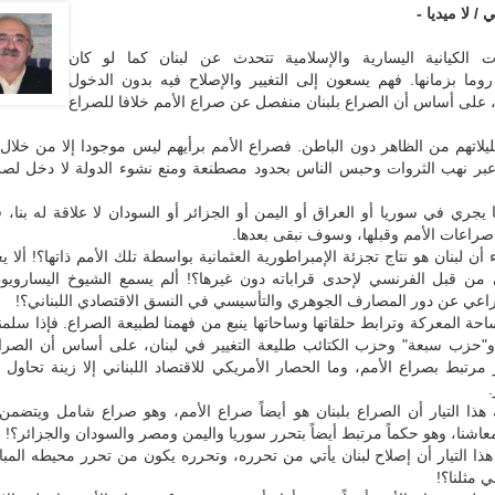
 / لا ميديا -
ت الكيانية اليسارية والإسلامية تتحدث عن لبنان كما لو كان
روما بزمانها. فهم يسعون إلى التغيير والإصلاح فيه بدون الدخول
، على أساس أن الصراع بلبنان منفصل عن صراع الأمم خلافا للصراع
يلاتهم من الظاهر دون الباطن. فصراع الأمم برأيهم ليس موجودا إلا من خلال
 عبر نهب الثروات وحبس الناس بحدود مصطنعة ومنع نشوء الدولة لا دخل لصرا
يجري في سوريا أو العراق أو اليمن أو الجزائر أو السودان لا علاقة له بنا، ف
صراعات الأمم وقبلها، وسوف نبقى بعدها.
ء أن لبنان هو نتاج تجزئة الإمبراطورية العثمانية بواسطة تلك الأمم ذاتها؟! ألا 
ن قبل الفرنسي لإحدى قراباته دون غيرها؟! ألم يسمع الشيوخ اليسارويو
راعي عن دور المصارف الجوهري والتأسيسي في النسق الاقتصادي اللبناني؟!
حة المعركة وترابط حلقاتها وساحاتها ينبع من فهمنا لطبيعة الصراع. فإذا سلمنا
 و"حزب سبعة" وحزب الكتائب طليعة التغيير في لبنان، على أساس أن الصرا
رتبط بصراع الأمم، وما الحصار الأمريكي للاقتصاد اللبناني إلا زينة تحاول
.
ذا التيار أن الصراع بلبنان هو أيضاً صراع الأمم، وهو صراع شامل ويتضمن 
عاشنا، وهو حكماً مرتبط أيضاً بتحرر سوريا واليمن ومصر والسودان والجزائر؟!
ذا التيار أن إصلاح لبنان يأتي من تحرره، وتحرره يكون من تحرر محيطه المب
 مثلنا؟!