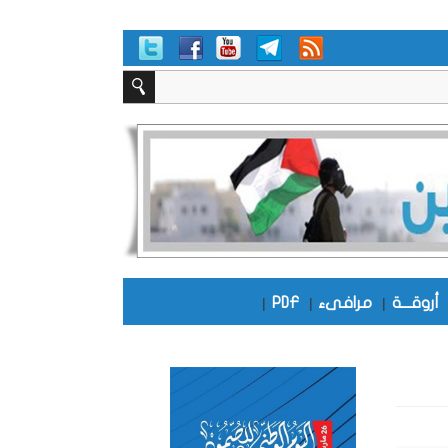
أروقـــة
|
مرافىء
|
PDF
|