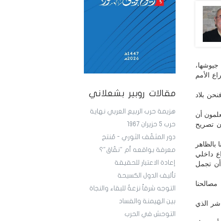
 جيوشها،
ع الأمم
مقالات روبير بشعلاني
نحن بلاد
هزيمة حرب الربيع العربي نهاية
يعلمون أن
ن تصريح
حرب 5 حزيران 1967
دور المثقّف الثوري - مُنتج
 بالظاهر
معرفة بواقعه أم "نقّاق"؟
ع داخلي
إعادة الاعتبار للحقيقة
 أن تجمل
تأليف الدول الكسيحة
مصالحنا
التوجه شرقاً نزعةٌ للبقاء والنجاة
بين الهيمنة والفساد
اشر الذي
التوحش في الحرب