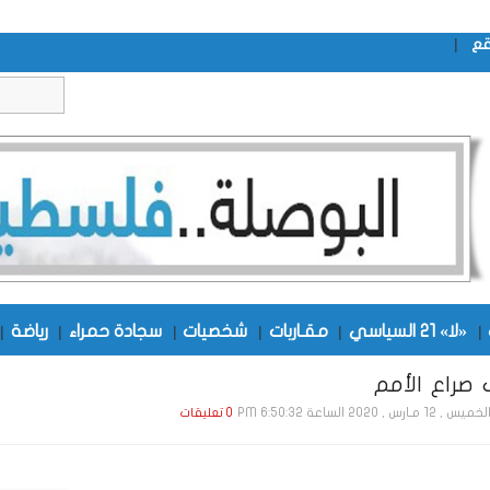
|
قع
|
«لا» 21 السياسي
|
مقـاربات
|
شخصيات
|
سجادة حمراء
|
رياضة
|
صراع الأمم
يس , 12 مـارس , 2020 الساعة 6:50:32 PM
0 تعليقات