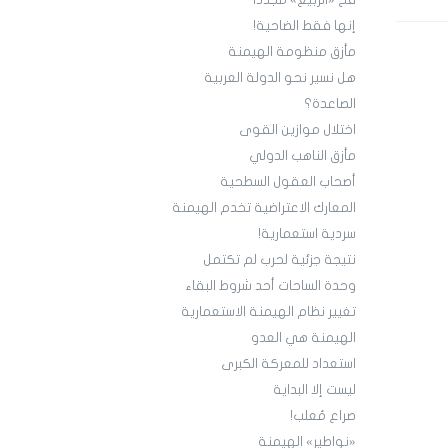
فخ «الربيع» مجدداً
إنها فقط الضاحية!
مأزق منظومة الهيمنة
هل نسير نحو الدولة العربية
الصاعدة؟
اختلال موازين القوى
مأزق الناهب الدولي
أصحاب العقول السطحية
المعارك الاعتراضية تخدم الهيمنة
سردية استعمارية!
نتيجة جزئية لحرب لم تكتمل
وحدة الساحات أحد شروط البقاء
تغيير نظام الهيمنة الاستعمارية
الهيمنة هي العدو
استعداد للمعركة الكبرى
ليست إلا البداية
صراع مُعلب!
«نواطير» الهيمنة