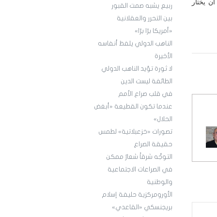
أن يختار
ربيع يشبه صمت القبور
بين التحرر والعقلانية
«أمريكا برّا برّا»
الناهب الدولي يلفظ أنفاسه
الأخيرة
لا ثورة تؤيد الناهب الدولي
الطائفة ليست الدين
في قلب صراع الأمم
عندما تكون القطيعة «أبغض
الحلال»
تصورات «خزعبلاتية» لطمس
حقيقة الصراع
التوجُّه شرقاً شعارٌ ممكن
في الصراعات الاجتماعية
والوطنية
الأورومركزية حليفة إسلام
بريجنسكي «القاعدي»