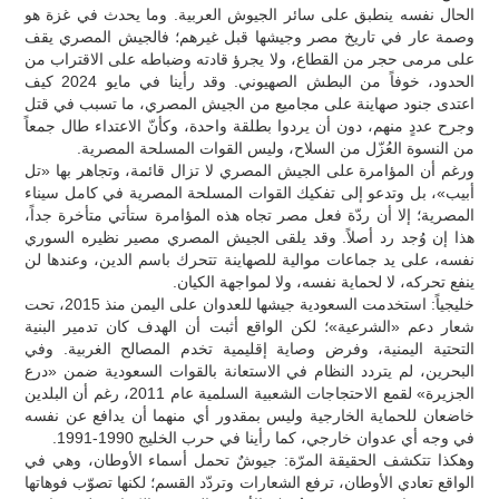
الحال نفسه ينطبق على سائر الجيوش العربية. وما يحدث في غزة هو
وصمة عار في تاريخ مصر وجيشها قبل غيرهم؛ فالجيش المصري يقف
على مرمى حجر من القطاع، ولا يجرؤ قادته وضباطه على الاقتراب من
الحدود، خوفاً من البطش الصهيوني. وقد رأينا في مايو 2024 كيف
اعتدى جنود صهاينة على مجاميع من الجيش المصري، ما تسبب في قتل
وجرح عددٍ منهم، دون أن يردوا بطلقة واحدة، وكأنّ الاعتداء طال جمعاً
من النسوة العُزّل من السلاح، وليس القوات المسلحة المصرية.
ورغم أن المؤامرة على الجيش المصري لا تزال قائمة، وتجاهر بها «تل
أبيب»، بل وتدعو إلى تفكيك القوات المسلحة المصرية في كامل سيناء
المصرية؛ إلا أن ردّة فعل مصر تجاه هذه المؤامرة ستأتي متأخرة جداً،
هذا إن وُجد رد أصلاً. وقد يلقى الجيش المصري مصير نظيره السوري
نفسه، على يد جماعات موالية للصهاينة تتحرك باسم الدين، وعندها لن
ينفع تحركه، لا لحماية نفسه، ولا لمواجهة الكيان.
خليجياً: استخدمت السعودية جيشها للعدوان على اليمن منذ 2015، تحت
شعار دعم «الشرعية»؛ لكن الواقع أثبت أن الهدف كان تدمير البنية
التحتية اليمنية، وفرض وصاية إقليمية تخدم المصالح الغربية. وفي
البحرين، لم يتردد النظام في الاستعانة بالقوات السعودية ضمن «درع
الجزيرة» لقمع الاحتجاجات الشعبية السلمية عام 2011، رغم أن البلدين
خاضعان للحماية الخارجية وليس بمقدور أي منهما أن يدافع عن نفسه
في وجه أي عدوان خارجي، كما رأينا في حرب الخليج 1990-1991.
وهكذا تتكشف الحقيقة المرّة: جيوشٌ تحمل أسماء الأوطان، وهي في
الواقع تعادي الأوطان، ترفع الشعارات وتردّد القسم؛ لكنها تصوّب فوهاتها