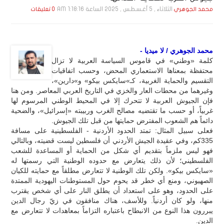
الثلاثاء , 5 أغـسـطـس , 2025 الساعة 1:18:16 AM
محمد الجوهري
0 تعليقات
محمد الجوهري / لا ميديا -
كلمة «وطني» في قاموس السياسة العربية لا تزال
محتفظة بمعناها الاستعماري المحض، وحسب اتفاقيات
التقسيم والحماية الغربية، كـ»سايكس بيكو» و»دارين»،
وغيرهما من محطات العار والخزي في التاريخ العربي المعاصر. ومن هنا
فإن الجيوش العربية لا تتحرك إلا في المحيط الوطني المرسوم لها
غربياً، أو حسب ما تقتضيه مصالح الغرب وربيبته «إسرائيل»، والضحية
دائماً هم الشعوب المفترض حمايتها من قبل تلك الجيوش.
فعلى سبيل المثال: تمتد الحدود الأردنية - الفلسطينية على مسافة
335كم، وفي عقيدة الجيش الأردني أن فلسطين ليست قضيته، وبالتالي
فهو ليس ملزماً بتقديم أي شكل من الحماية أو المساعدة للشعب
الفلسطيني؛ لأن ذلك يتعارض مع حدوده الوطنية التي رسمتها له
«سايكس بيكو». ولكن تلك الوطنية لا تتعارض مطلقاً مع حمايته للكيان
الصهيوني، ومنع أي خطر قد يحوم حول المستوطنات اليهودية الممتدة
على الحدود، وهو على استعداد أن يطلق النار على أي شخص يقترب
منها، ولو كان أردنياً. وللأسف، هناك منافقون في زيّ رجال الدين
يبررون هذا النوع من الانبطاح باعتباره التزاماً بمعاهدات لا تتعارض مع
الدين.