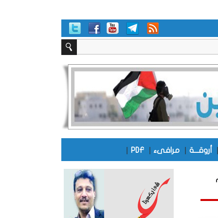
|
|
|
أروقـــة
مرافىء
PDF