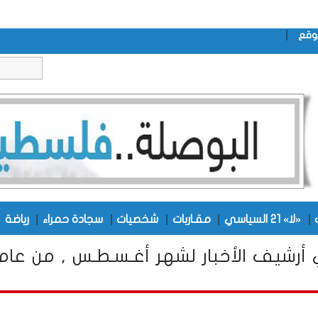
|
وقع
|
|
|
|
|
|
«لا» 21 السياسي
مقـاربات
شخصيات
سجادة حمراء
رياضة
أرشيف الأخبار لشهر أغـسـطـس , من عام