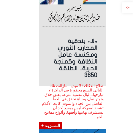
>>
«لا» بندقية
المحارب الثوري
ومكنسة عامل
النظافة وكمنجة
الحرية.. الطلقة
3650
صلاح الدكاك / لا ميديا - مازالت تلك
الليالي السبع محفورة في الذاكرة لا
تبارحها... ليال مضنية مترعة بقلق خلاق،
وتوتر نبيل، وحياة تخفق في الخط
الفاصل بين الحياة والموت. كانت الأقلام
تشحذ لمعركة ليس بوسع أحد أن
يستشرف نهايتها وأفقها، وألواح مفاتيح
الحو ...
الـمــزيـد +