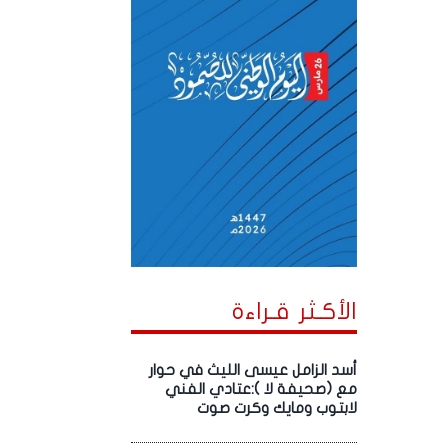
الأكـثر قـراءة
أسد الزامل عيسى الليث في حوار
مع (صحيفة لا ):عتادي الفني
لابتوب ومايك وكرت صوت