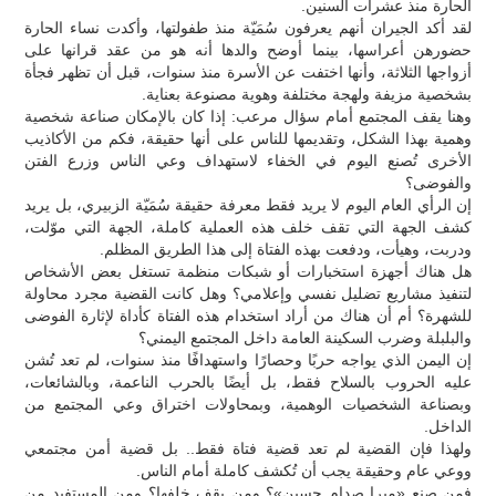
الحارة منذ عشرات السنين.
لقد أكد الجيران أنهم يعرفون سُمَيّة منذ طفولتها، وأكدت نساء الحارة
حضورهن أعراسها، بينما أوضح والدها أنه هو من عقد قرانها على
أزواجها الثلاثة، وأنها اختفت عن الأسرة منذ سنوات، قبل أن تظهر فجأة
بشخصية مزيفة ولهجة مختلفة وهوية مصنوعة بعناية.
وهنا يقف المجتمع أمام سؤال مرعب: إذا كان بالإمكان صناعة شخصية
وهمية بهذا الشكل، وتقديمها للناس على أنها حقيقة، فكم من الأكاذيب
الأخرى تُصنع اليوم في الخفاء لاستهداف وعي الناس وزرع الفتن
والفوضى؟
إن الرأي العام اليوم لا يريد فقط معرفة حقيقة سُمَيّة الزبيري، بل يريد
كشف الجهة التي تقف خلف هذه العملية كاملة، الجهة التي موّلت،
ودربت، وهيأت، ودفعت بهذه الفتاة إلى هذا الطريق المظلم.
هل هناك أجهزة استخبارات أو شبكات منظمة تستغل بعض الأشخاص
لتنفيذ مشاريع تضليل نفسي وإعلامي؟ وهل كانت القضية مجرد محاولة
للشهرة؟ أم أن هناك من أراد استخدام هذه الفتاة كأداة لإثارة الفوضى
والبلبلة وضرب السكينة العامة داخل المجتمع اليمني؟
إن اليمن الذي يواجه حربًا وحصارًا واستهدافًا منذ سنوات، لم تعد تُشن
عليه الحروب بالسلاح فقط، بل أيضًا بالحرب الناعمة، وبالشائعات،
وبصناعة الشخصيات الوهمية، وبمحاولات اختراق وعي المجتمع من
الداخل.
ولهذا فإن القضية لم تعد قضية فتاة فقط.. بل قضية أمن مجتمعي
ووعي عام وحقيقة يجب أن تُكشف كاملة أمام الناس.
فمن صنع «ميرا صدام حسين»؟ ومن يقف خلفها؟ ومن المستفيد من