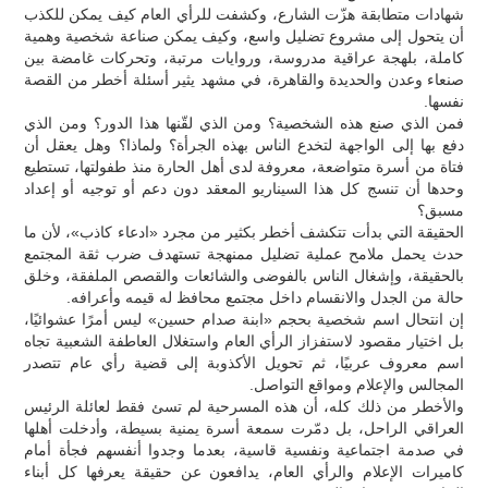
شهادات متطابقة هزّت الشارع، وكشفت للرأي العام كيف يمكن للكذب
أن يتحول إلى مشروع تضليل واسع، وكيف يمكن صناعة شخصية وهمية
كاملة، بلهجة عراقية مدروسة، وروايات مرتبة، وتحركات غامضة بين
صنعاء وعدن والحديدة والقاهرة، في مشهد يثير أسئلة أخطر من القصة
نفسها.
فمن الذي صنع هذه الشخصية؟ ومن الذي لقّنها هذا الدور؟ ومن الذي
دفع بها إلى الواجهة لتخدع الناس بهذه الجرأة؟ ولماذا؟ وهل يعقل أن
فتاة من أسرة متواضعة، معروفة لدى أهل الحارة منذ طفولتها، تستطيع
وحدها أن تنسج كل هذا السيناريو المعقد دون دعم أو توجيه أو إعداد
مسبق؟
الحقيقة التي بدأت تتكشف أخطر بكثير من مجرد «ادعاء كاذب»، لأن ما
حدث يحمل ملامح عملية تضليل ممنهجة تستهدف ضرب ثقة المجتمع
بالحقيقة، وإشغال الناس بالفوضى والشائعات والقصص الملفقة، وخلق
حالة من الجدل والانقسام داخل مجتمع محافظ له قيمه وأعرافه.
إن انتحال اسم شخصية بحجم «ابنة صدام حسين» ليس أمرًا عشوائيًا،
بل اختيار مقصود لاستفزاز الرأي العام واستغلال العاطفة الشعبية تجاه
اسم معروف عربيًا، ثم تحويل الأكذوبة إلى قضية رأي عام تتصدر
المجالس والإعلام ومواقع التواصل.
والأخطر من ذلك كله، أن هذه المسرحية لم تسئ فقط لعائلة الرئيس
العراقي الراحل، بل دمّرت سمعة أسرة يمنية بسيطة، وأدخلت أهلها
في صدمة اجتماعية ونفسية قاسية، بعدما وجدوا أنفسهم فجأة أمام
كاميرات الإعلام والرأي العام، يدافعون عن حقيقة يعرفها كل أبناء