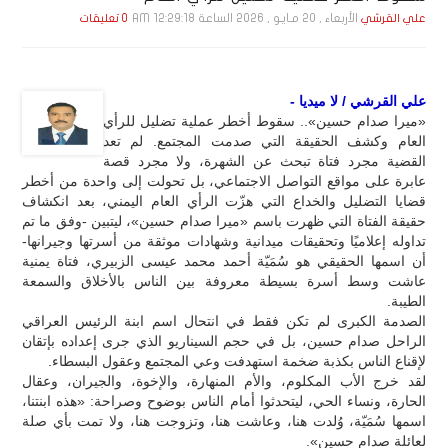
الأربعاء , 20 مـايـو , 2026 الساعة 12:29:18 AM
علي القرشي
0 تعليقات
علي القرشي / لا ميديا -
«ميرا صدام حسين».. سقوط أخطر عملية تضليل للرأي
العام وكشف الحقيقة التي صدمت المجتمع. لم تعد
القضية مجرد فتاة تبحث عن الشهرة، ولا مجرد قصة
عابرة على مواقع التواصل الاجتماعي، بل تحولت إلى واحدة من أخطر
قضايا التضليل والخداع التي هزّت الرأي العام اليمني، بعد انكشاف
حقيقة الفتاة التي ظهرت باسم «ميرا صدام حسين»، ليتبين -وفق ما تم
تداوله إعلاميًا وتحقيقات ميدانية وشهادات موثقة من أسرتها وجيرانها-
أن اسمها الحقيقي هو سُمَيّة أحمد محمد عيسى الزبيري، فتاة يمنية
عاشت وسط أسرة بسيطة معروفة بين الناس بالأخلاق والسمعة
الطيبة.
الصدمة الكبرى لم تكن فقط في انتحال اسم ابنة الرئيس العراقي
الراحل صدام حسين، بل في حجم السيناريو الذي جرى إعداده بإتقان
لإقناع الناس بكذبة ضخمة استهدفت وعي المجتمع وعقول البسطاء.
لقد خرج الأب المكلوم، والأم المنهارة، والإخوة، والجيران، وعقال
الحارة، ونساء الحي، ليتحدثوا أمام الناس بوضوح وصراحة: «هذه ابنتنا،
اسمها سُمَيّة، وُلدت هنا، وعاشت هنا، وتزوجت هنا، ولا تمت بأي صلة
لعائلة صدام حسين».