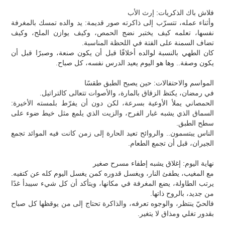
فلاش باك الذكريات: إرث الأب
وأثناء عمله، تتسرّب إلى ذاكرته صور قديمة: يد والده تمسك بالمغرفة
نفسها، تعلمه كيف يختبر نضج الحمص، وكيف يوازن الملح، وكيف
تضاف السمنة على الفتة في اللحظة المناسبة.
كان الطهي بالنسبة لوالده أخلاقًا قبل أن يكون صنعة، وصبرًا قبل أن
يكون وصفة.. وها هو اليوم يعيد الدرس نفسه، كل صباح.
المواسم والاحتفالات: حين يصبح الطبق طقسًا
في رمضان، يكتظ الزقاق بالمارة، والأصوات تتعالى كالتراتيل.
الحمصاني يملأ الأوعية بسرعة، لكن دون أن يفرّط بلمسته الأخيرة:
السماق الذي يشبه غبار الفرح، والزيت الذي يلمع مثل خيط ضوء على
سطح الطبق.
الناس يبتسمون.. والروائح تعيد الحارة إلى زمن كانت فيه الموائد تجمع
الجيران، قبل أن تجمع الطعام.
نهاية اليوم: إغلاق يشبه إطفاء مسرح صغير
مع المغيب، يطفئ النار، ويغسل قدوره كمن يغسل اليوم كله عن كتفيه.
يرتب الطاولة، يضع المغرفة في مكانها، ويتأكد أن كل شيء سيبدأ غدًا
من جديد، بالروح ذاتها.
فالحيّ ينتظر، والوجوه تعرفه، والذاكرة تحتاج إلى من يوقظها كل صباح
بقدور تغلي ومذاق لا يتغير.