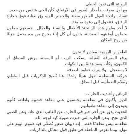
الروائح التي تقود الخطى
مع أول ضوء، يبدأ بخار القدور في الارتفاع، كأن الحي يتنفس من جديد.
تنساب رائحة الفول المطهو ببطء، والحمص المسلوق بعناية فوق حجارة
الزقاق، فتتحول إلى دعوة صامتة.
لا أحد يقاوم هذه الرائحة؛ الأطفال والنساء والعمّال.. جميعهم يصلون
يحملون أوعيتهم المعدنية، يثقون أن كل إناء يخرج من يده يحمل جزءًا
من روح المكان.
الطقوس اليومية: مقادير لا تخون
يرفع المغرفة الثقيلة، يسكب الزيت أو السمنة، يرش السماق أو
الكمون، وكأنه يعقد هدنةً بين النكهات.
لا يستعجل.. ولا يترك خطوة للصدفة.
حركته المنتظمة تقول شيئًا واحدًا: هنا تُطبخ الذكريات قبل الطعام،
وتُقدّم الطمأنينة قبل المذاق.
الزبائن وأحاديث الحارات
الذين يأكلون في مطعمه يجلسون على مقاعد خشبية واطئة، كأنهم
يعودون إلى مقاعد طفولتهم.
الحديث يدور عن آخر خبر في الحارة، عن الغائب الذي عاد، وعن الصبي
الذي نجح، وعن الجارة التي خبزت صينية كبة لوجه الله.
مطعمه ليس مطعمًا فقط.. إنه ديوان صغير تُصفّى فيه هموم اليوم على
مهل، بينما تغوص الملعقة في طبق فول محمّل بالذكريات.