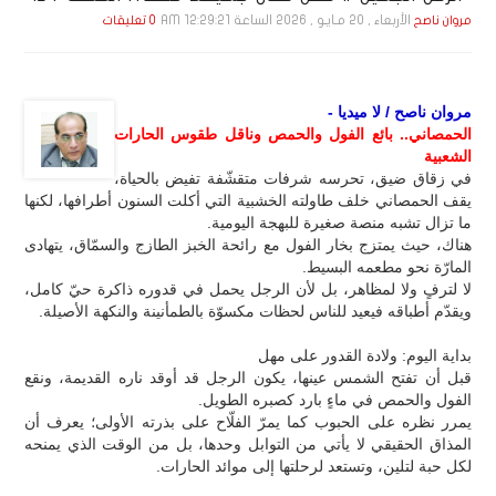
الأربعاء , 20 مـايـو , 2026 الساعة 12:29:21 AM
مروان ناصح
0 تعليقات
مروان ناصح / لا ميديا -
الحمصاني.. بائع الفول والحمص وناقل طقوس الحارات
الشعبية
في زقاق ضيق، تحرسه شرفات متقشّفة تفيض بالحياة،
يقف الحمصاني خلف طاولته الخشبية التي أكلت السنون أطرافها، لكنها
ما تزال تشبه منصة صغيرة للبهجة اليومية.
هناك، حيث يمتزج بخار الفول مع رائحة الخبز الطازج والسمّاق، يتهادى
المارّة نحو مطعمه البسيط.
لا لترفٍ ولا لمظاهر، بل لأن الرجل يحمل في قدوره ذاكرة حيّ كامل،
ويقدّم أطباقه فيعيد للناس لحظات مكسوّة بالطمأنينة والنكهة الأصيلة.
بداية اليوم: ولادة القدور على مهل
قبل أن تفتح الشمس عينها، يكون الرجل قد أوقد ناره القديمة، ونقع
الفول والحمص في ماءٍ بارد كصبره الطويل.
يمرر نظره على الحبوب كما يمرّ الفلّاح على بذرته الأولى؛ يعرف أن
المذاق الحقيقي لا يأتي من التوابل وحدها، بل من الوقت الذي يمنحه
لكل حبة لتلين، وتستعد لرحلتها إلى موائد الحارات.