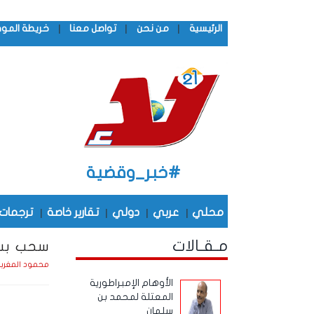
|
|
|
الرئيسية
من نحن
تواصل معنا
خريطة المو
#خبر_وقضية
محلي
|
عربي
|
دولي
|
تقارير خاصة
|
ترجمات
مـقـالات
سحب بساط
محمود المغرب
الأوهام الإمبراطورية
المعتلة لمحمد بن
سلمان