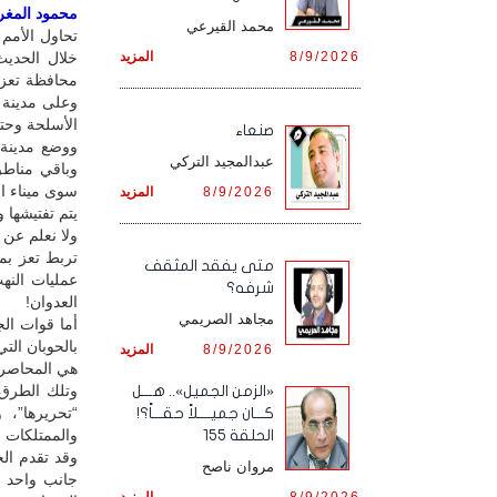
محمود المغربي
محمد القيرعي
تحاول الأمم 
8/9/2026
المزيد
خلال الحدي
محافظة تعز 
وعلى مدينة 
الأسلحة وحتى
صنعاء
ووضع مدينة
عبدالمجيد التركي
وباقي مناطق 
سوى ميناء ال
8/9/2026
المزيد
يتم تفتيشها 
ولا نعلم عن 
تربط تعز بمد
متى يفقد المثقف
عمليات النه
شرفه؟
العدوان!
مجاهد الصريمي
أما قوات ال
بالحوبان الت
8/9/2026
المزيد
هي المحاصرة
وتلك الطرق 
«الزمن الجميل».. هـــل
“تحريرها”، 
كـــان جميــــلاً حقـــاً؟!
والممتلكات ا
الحلقة 155
وقد تقدم ال
مروان ناصح
جانب واحد م
8/9/2026
المزيد