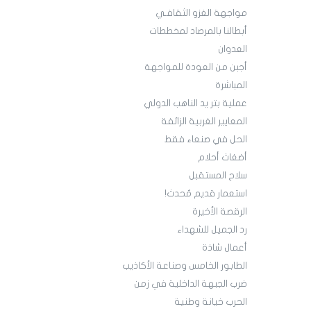
مواجهة الغزو الثقافـي
أبطالنا بالمرصاد لمخططات
العدوان
أجبن من العودة للمواجهة
المباشرة
عملية بتر يد الناهب الدولي
المعايير الغربية الزائفة
الحل في صنعاء فقط
أضغاث أحلام
سلاح المستقبل
استعمار قديم مُحدث!
الرقصة الأخيرة
رد الجميل للشهداء
أعمال شاذة
الطابور الخامس وصناعة الأكاذيب
ضرب الجبهة الداخلية في زمن
الحرب خيانة وطنية