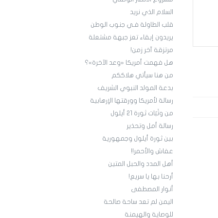
السلام الذي نريد
قلب الطاولة فـي جنوب الوطن
يريدون إبقاء تعز جبهة مشتعلة
مرتزقة آخر زمن!
هل فهمت أمريكا «وعد الآخرة»؟
من هنا سيأتي هلاككم
بدعة المولد النبوي الشريف
رسالة لأمريكا وورقتها الإرهابية
من وثَبَات ثورة 21 أيلول
رسالة أمل وتحذير
بين ثورة أيلول وجمهورية
عفاش والأحمر!!
أهل المدد والحبل المتين
أرحنا بها يا سريع!
أنوار المصطفى
اليمن لم تعد ساحة صالحة
للوصاية والهيمنة