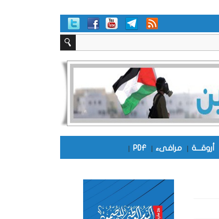
أروقـــة
|
مرافىء
|
PDF
|