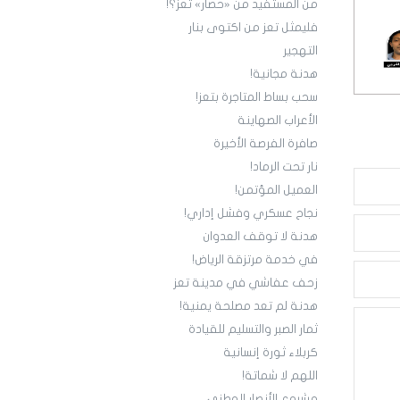
من المستفيد من «حصار» تعز؟!
فليمثل تعز من اكتوى بنار
التهجير
هدنة مجانية!
سحب بساط المتاجرة بتعز!
الأعراب الصهاينة
صافرة الفرصة الأخيرة
نار تحت الرماد!
العميل المؤتمن!
نجاح عسكري وفشل إداري!
هدنة لا توقف العدوان
في خدمة مرتزقة الرياض!
زحف عفاشي في مدينة تعز
هدنة لم تعد مصلحة يمنية!
ثمار الصبر والتسليم للقيادة
كربلاء ثورة إنسانية
اللهم لا شماتة!
مشروع الأنصار الوطني