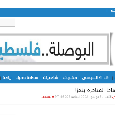
|
قع
|
«لا» 21 السياسي
|
مقـاربات
|
شخصيات
|
سجادة حمراء
|
رياضة
|
 المتاجرة بتعز!
الأثنين , 6 يـونـيـو , 2022 الساعة 8:50:03 PM
ي
0 تعليقات