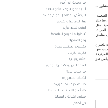
من وصاية إلى أخرى!
 مشاورات
لن يقدموا سوى نماذج بشعة
لا يخشى العدالة إلا مجرم وفاسد
لشعبية،
 ربط ذلك
غبار الوهابية والخونج
ية، مثل
اقترب خلاص مأرب
لمدينة،
أسطوانة الخونج السامجة!
لى مناطق
زمن المعجزات
ة للصراع
يبتلعون ألسنتهم حسرة
ديث عنها
تكريم الكرماء
للمرتزقة
أمن تعز
عشم إبليس!!
القوة التي يبحث عنها الجميع
من يحاصر من؟!
الأغنام المستوردة
ما لكم كيف تحكمون؟!
قليلاً من الإنسانية والوطنية!
مجلس الخيانة والعمالة
درر الكلام