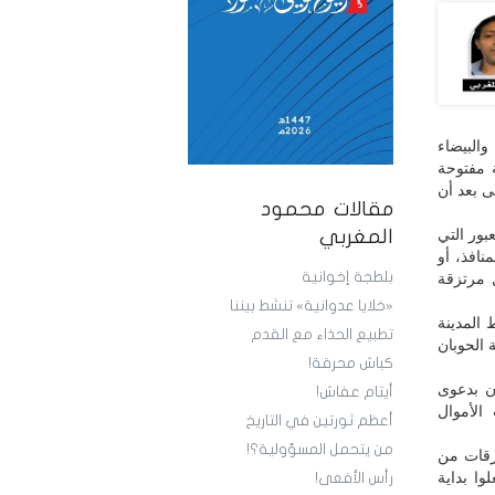
البيضاء
ة مفتوحة
ى بعد أن
مقالات محمود
بور التي
المغربي
نافذ، أو
بلطجة إخوانية
 مرتزقة
«خلايا عدوانية» تنشط بيننا
 المدينة
تطبيع الحذاء مع القدم
 الحوبان
كباش محرقة!
ن بدعوى
أيتام عفاش!
الأموال
أعظم ثورتين في التاريخ
من يتحمل المسؤولية؟!
رقات من
ا بداية
رأس الأفعى!