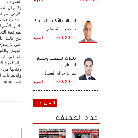
العدوان.
ولا تزال ال
الأردن من قب
وحديث فخامة
التحالف الثلاثي الجديد!
إلا أن الأمم
د. مهيوب الحسام
بموافقة الت
8/9/2026
المزيد
فتح كامل لل
التي لا يمك
الجيش واللجا
الموقف السلب
دلالات التصعيد ومسار
والمتاجرة ال
المواجهة
وفتحها من جا
مبارك حزام العسالي
والجماعات ا
على تحالف ال
8/9/2026
المزيد
الـمـزيــد +
أعداد الصحيفة