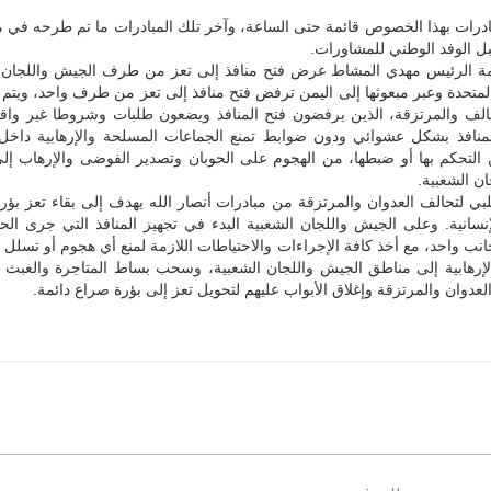
مبادرات بهذا الخصوص قائمة حتى الساعة، وآخر تلك المبادرات ما تم طرحه في
ل الوفد الوطني للمشاورات.
 الرئيس مهدي المشاط عرض فتح منافذ إلى تعز من طرف الجيش واللجان ا
 المتحدة وعبر مبعوثها إلى اليمن ترفض فتح منافذ إلى تعز من طرف واحد، ويتم
حالف والمرتزقة، الذين يرفضون فتح المنافذ ويضعون طلبات وشروطا غير واقع
منافذ بشكل عشوائي ودون ضوابط تمنع الجماعات المسلحة والإرهابية داخل ا
ن التحكم بها أو ضبطها، من الهجوم على الحوبان وتصدير الفوضى والإرهاب إ
ن الشعبية.
ي لتحالف العدوان والمرتزقة من مبادرات أنصار الله يهدف إلى بقاء تعز بؤر
إنسانية. وعلى الجيش واللجان الشعبية البدء في تجهيز المنافذ التي جرى الح
نب واحد، مع أخذ كافة الإجراءات والاحتياطات اللازمة لمنع أي هجوم أو تسلل 
لإرهابية إلى مناطق الجيش واللجان الشعبية، وسحب بساط المتاجرة والعبث ب
عدوان والمرتزقة وإغلاق الأبواب عليهم لتحويل تعز إلى بؤرة صراع دائمة.