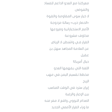
معركتنا مع العدو الداعم للفساد
والفوضى
لا خيار سوى المقاومة والقوة
«الحصار حرب» رسالة مزدوجة
الأمم الاستخباراتية وفروعها
مخاوف مشروعة
القرار فـي واشنطن لا الرياض
عن العلامة المجاهد سهل بن
عقيل
حبال أمريكا!
اللغة التي يفهمها العدو
مخطط تقسيم اليمن في مهب
الريح
إيران سترد في الوقت المناسب
بين الإجبار والرغبة
الصدام النووي واقع لا مفر منه
ما وراء القرار الأممي الجديد