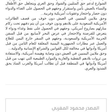
الشوارع لدعم حق المثليين والشواذ وحق العري ويتجاهل حق الأطفال
والنساء بالعيش بأمن واستقرار وحقهم في الحصول على الغذاء والدواء
دون حصار واحتجاز وعقوبات أمريكية وغربية...
وحق ملايين اليمنيين في العيش دون خوف من قصف الطائرات
الأمريكية السعودية على بلادهم ودون خوف من أن يتم دفنهم تحت ركام
منازلهم بصاروخ أمريكي، وحقهم في الحصول على نفط وغذاء ودواء لا
يتعرض للقرصنة والاحتجاز في عرض البحر لأسابيع من قبل السفن
الحربية الأمريكية والسعودية، وحقهم في السفر خارج اليمن للعلاج
والعمل عبر مطارات الجمهورية اليمنية المغلقة للعام الثامن من قبل
أمريكا وأدواتها في مخالفة لكل القوانين والشرائع الإنسانية والدولية...
وحق ملايين اليمنيين في العيش دون وصاية وهيمنة أمريكية، والاستفادة
من ثروات بلادهم النفطية والغازية والموارد الطبيعية التي تنهب من قبل
أمريكا وأدواتها في المنطقة قبل أن تطالب أمريكا والغرب الشاذ بحق
الشذوذ والعري.
المصدر
محمود المغربي