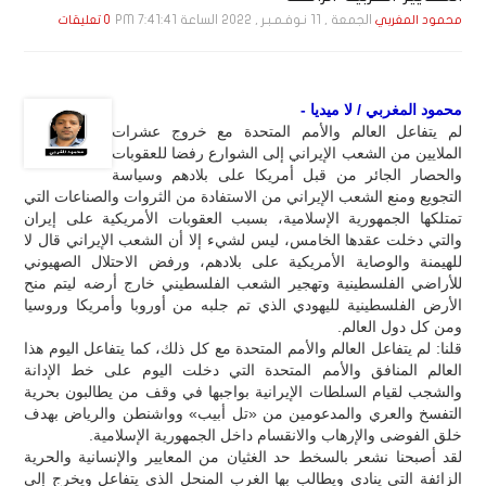
الجمعة , 11 نـوفـمـبـر , 2022 الساعة 7:41:41 PM
محمود المغربي
0 تعليقات
محمود المغربي / لا ميديا -
لم يتفاعل العالم والأمم المتحدة مع خروج عشرات
الملايين من الشعب الإيراني إلى الشوارع رفضا للعقوبات
والحصار الجائر من قبل أمريكا على بلادهم وسياسة
التجويع ومنع الشعب الإيراني من الاستفادة من الثروات والصناعات التي
تمتلكها الجمهورية الإسلامية، بسبب العقوبات الأمريكية على إيران
والتي دخلت عقدها الخامس، ليس لشيء إلا أن الشعب الإيراني قال لا
للهيمنة والوصاية الأمريكية على بلادهم، ورفض الاحتلال الصهيوني
للأراضي الفلسطينية وتهجير الشعب الفلسطيني خارج أرضه ليتم منح
الأرض الفلسطينية لليهودي الذي تم جلبه من أوروبا وأمريكا وروسيا
ومن كل دول العالم.
قلنا: لم يتفاعل العالم والأمم المتحدة مع كل ذلك، كما يتفاعل اليوم هذا
العالم المنافق والأمم المتحدة التي دخلت اليوم على خط الإدانة
والشجب لقيام السلطات الإيرانية بواجبها في وقف من يطالبون بحرية
التفسخ والعري والمدعومين من «تل أبيب» وواشنطن والرياض بهدف
خلق الفوضى والإرهاب والانقسام داخل الجمهورية الإسلامية.
لقد أصبحنا نشعر بالسخط حد الغثيان من المعايير والإنسانية والحرية
الزائفة التي ينادي ويطالب بها الغرب المنحل الذي يتفاعل ويخرج إلى