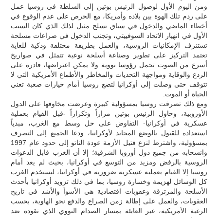
ومن اليوم الأول لوصول الرئيس بوتين إلى السلطة في روسيا عمل
على ردم تلك الهوة بين بلاده وأمريكا، مع الحرص على عدم الوقوع في
أخطاء الماضي والدخول في سباق تسلح مثيل لذلك الذي كان السبب
الأول في انهيار الاتحاد السوفييتي، وتجنب الدخول في صراعات مسلحة
تستنزف الإمكانيات الروسية، والعمل بطريقة مختلفة وذكية للغاية
تعتمد التركيز على تطوير وصناعة أسلحة نوعية تتمثل في صواريخ
أسرع من الصوت تحمل رؤوسا نووية ولا يمكن اعتراضها، قادرة على
الردع والوقاية ومواجهة التحديات والمخاطر والأطماع الأمريكية التي لا
تتوقف حتى وصلت إلى أوكرانيا لتضع روسيا أمام خيارات صعبة تعني
الحياة أو الموت.
ومع ذلك تصرفت روسيا بمسؤولية كبيرة وعرضت مخاوفها على الدول
الأوروبية، وحاول الرئيس بوتين مراراً وتكراراً -قبل القيام بعملية
عسكرية في أوكرانيا- التفاوض على حل وسط مع الغرب، مبدياً
استعداده للقبول بالوضع المحايد لأوكرانيا، ودعا الجميع إلى التصرف
بمسؤولية، واشترط لنزع فتيل الأزمة عودة الناتو إلى حدود عام 1997
وانسحابه من جميع دول أوروبا الشرقية؛ إلا أن الغرب قابل الدعوات
الروسية بالرفض ومزيد من التوسع في أوكرانيا، بحيث لم يعد أمام
روسيا إلا القيام بعملية عسكرية ضرورية في أوكرانيا، ليستخدم الغرب
كل الوسائل لهزيمة وخسارة روسيا، بما في ذلك تزويد أوكرانيا بأحدث
الأسلحة والمرتزقة وعقوبات اقتصادية هي الأسوأ والأشد في تاريخ
العقوبات، والعمل على إطالة زمن الصراع والدفع نحو الهاوية، بحسب
الرغبة الأمريكية، غير العابئة بمسار الصدام النووي الذي تقوده ضد