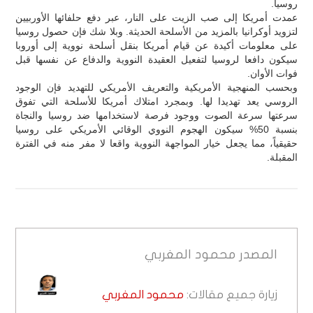
روسيا.
عمدت أمريكا إلى صب الزيت على النار، عبر دفع حلفائها الأوربيين
لتزويد أوكرانيا بالمزيد من الأسلحة الحديثة. وبلا شك فإن حصول روسيا
على معلومات أكيدة عن قيام أمريكا بنقل أسلحة نووية إلى أوروبا
سيكون دافعا لروسيا لتفعيل العقيدة النووية والدفاع عن نفسها قبل
فوات الأوان.
وبحسب المنهجية الأمريكية والتعريف الأمريكي للتهديد فإن الوجود
الروسي يعد تهديدا لها. وبمجرد امتلاك أمريكا للأسلحة التي تفوق
سرعتها سرعة الصوت ووجود فرصة لاستخدامها ضد روسيا والنجاة
بنسبة 50% سيكون الهجوم النووي الوقائي الأمريكي على روسيا
حقيقياً، مما يجعل خيار المواجهة النووية واقعا لا مفر منه في الفترة
المقبلة.
المصدر
محمود المغربي
زيارة جميع مقالات:
محمود المغربي