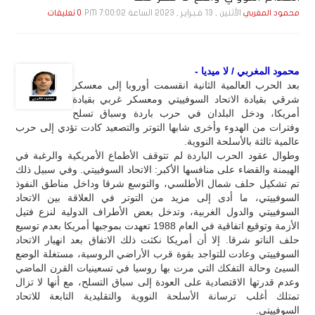
الأثنين , 13 فـبـرايـر , 2023 الساعة 7:00:02 PM
محمود المغربي
0 تعليقات
محمود المغربي / لا ميديا -
بعد الحرب العالمية الثانية انقسمت أوروبا إلى معسكر
شرقي بقيادة الاتحاد السوفييتي ومعسكر غربي بقيادة
أمريكا، ودخل البلدان في حرب باردة وسباق تسلح
وفترات من الهدوء وأخرى شابها التوتر والتصعيد كادت تؤدي إلى حرب
عالمية ثالثة بالأسلحة النووية.
وطوال عقود الحرب الباردة لم تتوقف الأطماع الأمريكية والرغبة في
الهيمنة والقضاء على منافسها الأكبر: الاتحاد السوفييتي. وفي سبيل ذلك
تم تشكيل حلف شمال الأطلسي، والتوسع شرقا وداخل مناطق النفوذ
السوفييتي، ما أدى إلى مزيد من التوتر في العلاقة بين الاتحاد
السوفييتي والدول الغربية، وتدخل بعض الأطراف الدولية لنزع فتيل
الأزمة وتوقيع اتفاقية في العام 1988 تعهدت بموجبها أمريكا بعدم توسيع
حلف الناتو شرقا. إلا أن أمريكا نكثت ذلك الاتفاق بعد انهيار الاتحاد
السوفييتي وعادت للتواجد بقوة قرب الأراضي الروسية، مستغلة الوضع
السيئ وحالة التفكك التي مرت بها روسيا في تسعينيات القرن الماضي
وعدم قدرتها الاقتصادية على العودة إلى سباق التسلح، مع أنها لا تزال
تمتلك أغلب ترسانة الأسلحة النووية والتقليدية التابعة للاتحاد
السوفييتي.