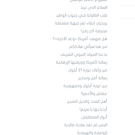
السلام الذي نريد
قلب الطاولة فـي جنوب الوطن
يريدون إبقاء تعز جبهة مشتعلة
مرتزقة آخر زمن!
هل فهمت أمريكا «وعد الآخرة»؟
من هنا سيأتي هلاككم
بدعة المولد النبوي الشريف
رسالة لأمريكا وورقتها الإرهابية
من وثَبَات ثورة 21 أيلول
رسالة أمل وتحذير
بين ثورة أيلول وجمهورية
عفاش والأحمر!!
أهل المدد والحبل المتين
أرحنا بها يا سريع!
أنوار المصطفى
اليمن لم تعد ساحة صالحة
للوصاية والهيمنة