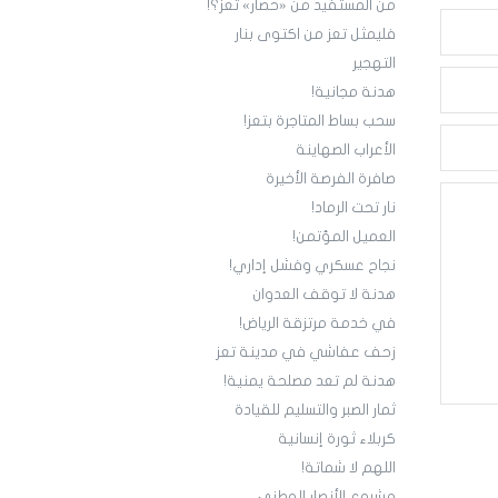
من المستفيد من «حصار» تعز؟!
فليمثل تعز من اكتوى بنار
التهجير
هدنة مجانية!
سحب بساط المتاجرة بتعز!
الأعراب الصهاينة
صافرة الفرصة الأخيرة
نار تحت الرماد!
العميل المؤتمن!
نجاح عسكري وفشل إداري!
هدنة لا توقف العدوان
في خدمة مرتزقة الرياض!
زحف عفاشي في مدينة تعز
هدنة لم تعد مصلحة يمنية!
ثمار الصبر والتسليم للقيادة
كربلاء ثورة إنسانية
اللهم لا شماتة!
مشروع الأنصار الوطني