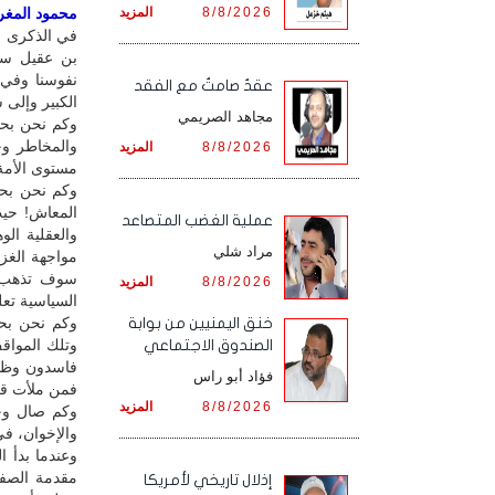
8/8/2026
المزيد
محمود المغربي
في الذكرى ال
بن عقيل سلا
نفوسنا وفي 
عقدٌ صامتٌ مع الفقد
الكبير وإل
مجاهد الصريمي
وكم نحن بحا
والمخاطر و
8/8/2026
المزيد
مستوى الأمة
وكم نحن بحا
المعاش! حيث
‏عملية الغضب المتصاعد
والعقلية الو
مراد شلي
مواجهة الغزو
سوف تذهب إل
8/8/2026
المزيد
السياسية تعل
وكم نحن بح
خنق اليمنيين من بوابة
وتلك المواق
الصندوق الاجتماعي
فاسدون وظال
فؤاد أبو راس
فمن ملأت قل
8/8/2026
المزيد
وكم صال وجا
والإخوان، ف
وعندما بدأ 
مقدمة الصفو
إذلال تاريخي لأمريكا