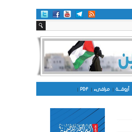
أروقـــة
|
مرافىء
|
PDF
|