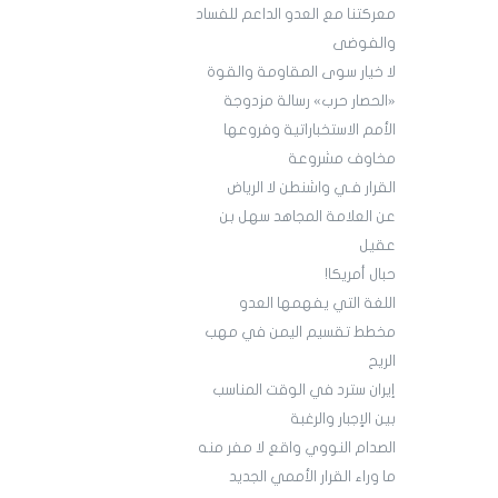
معركتنا مع العدو الداعم للفساد
والفوضى
لا خيار سوى المقاومة والقوة
«الحصار حرب» رسالة مزدوجة
الأمم الاستخباراتية وفروعها
مخاوف مشروعة
القرار فـي واشنطن لا الرياض
عن العلامة المجاهد سهل بن
عقيل
حبال أمريكا!
اللغة التي يفهمها العدو
مخطط تقسيم اليمن في مهب
الريح
إيران سترد في الوقت المناسب
بين الإجبار والرغبة
الصدام النووي واقع لا مفر منه
ما وراء القرار الأممي الجديد