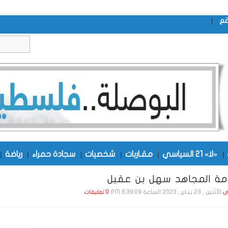
|
قع
|
«لا» 21 السياسي
|
مقـاربات
|
شخصيات
|
سجادة حمراء
|
رياضة
|
امة المجاهد سهل بن عقيل
الأثنين , 23 يـنـاير , 2023 الساعة 6:39:09 PM
ي
0 تعليقات