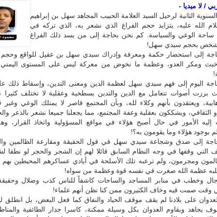
 / لا ميديا -
سنوية الثانية لرحيل السيد العلامة الحبيب المجاهد سهل بن إبراهيم
م الله عليه، يتزايد حجم الفراغ الذي نشعر به، الذي تركه في
ساحة الوعي والسياسة. كم نحن بحاجة إلى من يسد ذلك الفراغ
ى شخص بحجم سيدي سهل!
جة إلى استحضار حكمة ومعرفة وإدراك سيدي سهل بن عقيل للواقع وحجم ا
خبث ومكر العدو، وعظمة ما نخوض من معركة ليس على المستوى اليمني
!
جة اليوم إلى فهم سيدي سهل لعظمة الدين ومعنى التدين، وإسقاط ذلك على
 برزت أصوات تتعامل مع الدين والتدين بسطحية وعقلية لا تختلف كثيرا ع
هابية، ويعتقدون بأنهم وكلاء لله، وبأن المجتمع قاصر لا يمتلك الوعي وغير 
 الثقافي، ويشككون بعقلية وعفة المجتمع، مما يجعلنا جميعا نشعر بالذعر وا
يه الأمور في حال أصبح هؤلاء في مواقع المسؤولية واتخاذ القرار، وهل 
م بوجود هؤلاء وما يقومون به؟!
اجة إلى صدق وشجاعة سيدي سهل في قول الحقيقة ومقارعة الظالمين وال
ف التي وقفها في وجه النظام السابق قائلا لهم إن الشجر والحجر لو نطقا لش
مون ومجرمون، ولم ترعبه تلك الأسلحة في أيادي عساكرهم المحيطين بهم لح
به عظمة الله صغرت في نفسه قوة وعظمة من سواه!
ل وخطب في منابر المساجد والساحات كاشفاً للناس كذب وضلال وحقيقة ا
ي وقت صمت فيه وخاف الكثيرون ممن كنا نظن أنهم علماء!
العدوان على بلادنا لم يقف موقف الحياد والنفاق كما فعل البعض، بل انطلق 
ف يجاهد ويقاوم العدوان بكل وسيلة ممكنة، كاسرا جدار الطائفية والمناطق