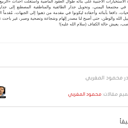
لاستخبارات الأجنبية على بنائه طوال العقود الماضية واستغلت أحداث «الربيع
ً في مجتمعنا اليمني، وتحويل جدار الطائفية والمناطقية المصطنع إلى جدار
ت، دافعا بأبنائه وأحفاده ليكونوا في مقدمة من ذهبوا إلى الجبهات، مُقدماً ال
يل الله والوطن، حتى أصبح لنا مصدر إلهام وشجاعة وتضحية وصبر، غير باحث 
صب، يعيش حالة الكفاف (سلام الله عليه)!
ر
محمود المغربي
جميع مقالات:
محمود المغربي
قاً