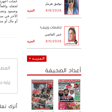
عملت أجهزة ا
توفيق هزمل
لجعله واقعا
8/8/2026
المزيد
وصمود وتضحيا
الآخر في سب
أو مال أو من
تناقضات وزيف!
عمر القاضي
8/5/2026
المزيد
الـمـزيــد +
المصد
أعداد الصحيفة
زيارة 
أترك تعلي