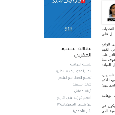
لتحديات
 بل على
 الواقع
مقالات محمود
ن الفهم
قادر على
المغربي
لخوف مما
بلطجة إخوانية
القيادة
«خلايا عدوانية» تنشط بيننا
فاسدين،
تطبيع الحذاء مع القدم
هدا أنكم
كباش محرقة!
مايتهم؛
أيتام عفاش!
لوهابية
أعظم ثورتين في التاريخ
من يتحمل المسؤولية؟!
ليكون في
ية الذي
رأس الأفعى!