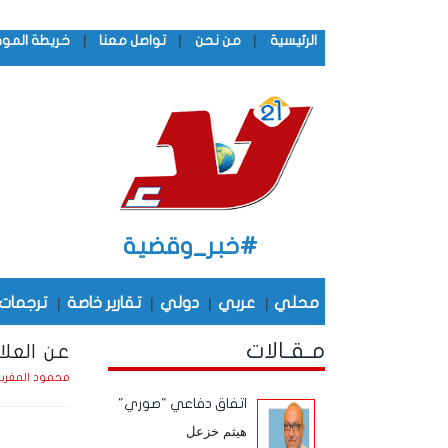
|
|
|
الرئيسية
من نحن
تواصل معنا
خريطة المو
#خبر_وقضية
محلي
|
عربي
|
دولي
|
تقارير خاصة
|
ترجمات
مـقـالات
عن العل
محمود المغرب
اتفاق دفاعي "صوري"
هيثم خزعل