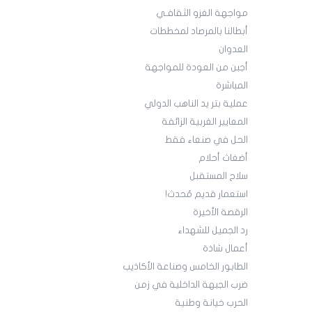
مواجهة الغزو الثقافـي
أبطالنا بالمرصاد لمخططات
العدوان
أجبن من العودة للمواجهة
المباشرة
عملية بتر يد الناهب الدولي
المعايير الغربية الزائفة
الحل في صنعاء فقط
أضغاث أحلام
سلاح المستقبل
استعمار قديم مُحدث!
الرقصة الأخيرة
رد الجميل للشهداء
أعمال شاذة
الطابور الخامس وصناعة الأكاذيب
ضرب الجبهة الداخلية في زمن
الحرب خيانة وطنية