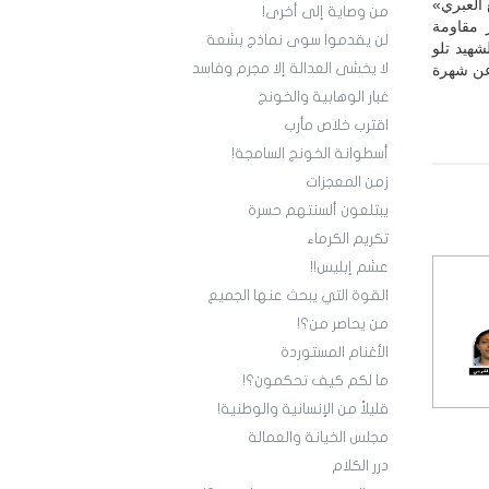
 العبري»
من وصاية إلى أخرى!
 مقاومة
لن يقدموا سوى نماذج بشعة
شهيد تلو
لا يخشى العدالة إلا مجرم وفاسد
عن شهرة
غبار الوهابية والخونج
اقترب خلاص مأرب
أسطوانة الخونج السامجة!
زمن المعجزات
يبتلعون ألسنتهم حسرة
تكريم الكرماء
عشم إبليس!!
القوة التي يبحث عنها الجميع
من يحاصر من؟!
الأغنام المستوردة
ما لكم كيف تحكمون؟!
قليلاً من الإنسانية والوطنية!
مجلس الخيانة والعمالة
درر الكلام