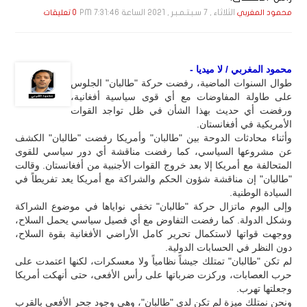
الثلاثاء , 7 سـبـتـمـبـر , 2021 الساعة 7:31:46 PM
محمود المغربي
0 تعليقات
محمود المغربي / لا ميديا -
طوال السنوات الماضية، رفضت حركة "طالبان" الجلوس
على طاولة المفاوضات مع أي قوى سياسية أفغانية،
ورفضت أي حديث بهذا الشأن في ظل تواجد القوات
الأمريكية في أفغانستان.
وأثناء محادثات الدوحة بين "طالبان" وأمريكا رفضت "طالبان" الكشف
عن مشروعها السياسي، كما رفضت مناقشة أي دور سياسي للقوى
المتحالفة مع أمريكا إلا بعد خروج القوات الأجنبية من أفغانستان. وقالت
"طالبان" إن مناقشة شؤون الحكم والشراكة مع أمريكا يعد تفريطاً في
السيادة الوطنية.
وإلى اليوم ماتزال حركة "طالبان" تخفي نواياها في موضوع الشراكة
وشكل الدولة. كما رفضت التفاوض مع أي فصيل سياسي يحمل السلاح،
ووجهت قواتها لاستكمال تحرير كامل الأراضي الأفغانية بقوة السلاح،
دون النظر في الحسابات الدولية.
لم تكن "طالبان" تمتلك جيشاً نظامياً ولا معسكرات، لكنها اعتمدت على
حرب العصابات، وركزت ضرباتها على رأس الأفعى، حتى أنهكت أمريكا
وجعلتها تهرب.
ونحن نمتلك ميزة لم تكن لدى "طالبان"، وهي وجود جحر الأفعى بالقرب