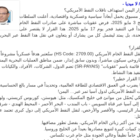
لا ميديا -
ار اليمن استهداف ناقلات النفط الأمريكي؟
 مسبوق يحمل أبعاداً سياسية وعسكرية واقتصادية، أعلنت السلطات
اليمنية، بتاريخ 3 مايو 2025، فرض عقوبات مباشرة على صادرات النفط الخام
الأمريكي، تبدأ في التنفيذ فجر يوم 17 مايو 2025. هذا القرار لا يقتصر على
متحدة، بل يمتد ليشمل كل من يشارك أو يتعاون في نقل هذا النفط عبر البحري
قرار؟
لأمريكي (HS Code: 2709.00) ستُعتبر هدفاً عسكرياً مشروعاً.
وخي سيكون مباشراً، وبدون سابق إنذار، ضمن مناطق العمليات البحرية اليمني
سيتم إنشاء قائمة باسم "عقوبات" (SR-PAYAIS) تضم الدول، الشركات، الأفراد، وال
فيذ هذا النشاط.
ا القرار خطير؟
ا يضرب في العمق الاقتصادي للطاقة العالمية، وتحديداً في مسار بالغ الحساسية.
النفط الأمريكي لدول آسيا تمر عبر… اليمن!
يكي يُحمّل من موانئ في خليج المكسيك، مثل: هيوستن، كوربوس كريستي، ولويز
ى آسيا عبر قناة السويس - باب المندب - البحر الأحمر - المحيط الهندي - شرق
سار الرئيسي، والأقصر والأرخص، لنقل النفط الأمريكي إلى دول كبرى تعتمد ع
ل:
ية: من أكبر زبائن الخام الأمريكي، بفضل تطور مصافيها.
 كميات كبيرة لتنويع مصادرها بعيداً عن الخليج وروسيا.
ل خاماً نظيفاً وعالي الجودة مثل خام غرب تكساس.