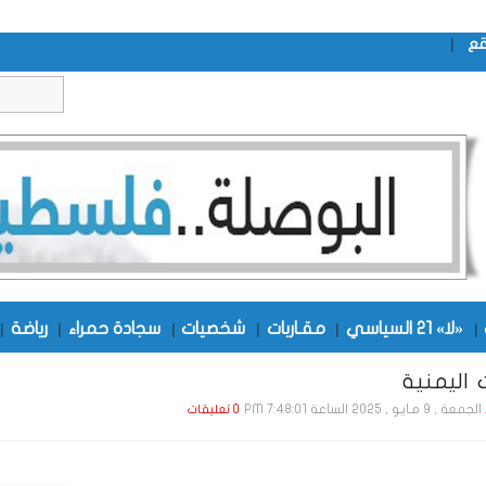
|
قع
|
«لا» 21 السياسي
|
مقـاربات
|
شخصيات
|
سجادة حمراء
|
رياضة
|
 اليمنية
الجمعة , 9 مـايـو , 2025 الساعة 7:48:01 PM
0 تعليقات