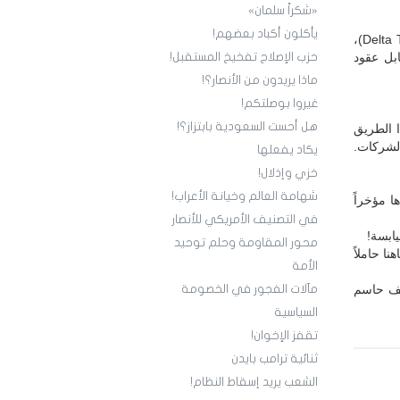
«شكراً سلمان»
يأكلون أكباد بعضهم!
الشركات التي تنقل الخام الأمريكي هي شركات غير أمريكية، ومنها يونانية مثل (Delta Tankers)،
بل عقود
حزب الإصلاح تفخيخ المستقبل!
ماذا يريدون من الأنصار؟!
غيروا بوصلتكم!
هل أحست السعودية بابتزاز؟!
 الطريق
 الشركات.
يكاد يفعلها
خزي وإذلال!
شهامة العالم وخيانة الأعراب!
ا مؤخراً
في التصنيف الأمريكي للأنصار
يابسة!
محور المقاومة وحلم توحيد
ا حاملاً
الأمة
قف حاسم
مآلات الفجور في الخصومة
السياسية
تقفز الإخوان!
ثنائية ترامب بايدن
الشعب يريد إسقاط النظام!