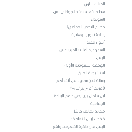
المثلث الناري
هذا ما فعله حقد الجولاني في
السويداء
مصنع التخدير الجماعي!
إعادة تدوير ‏الوهابية!
أيلول مجيد
السعودية أعلنت الحرب على
اليمن
الهجمة السعودية الأولى..
استراتيجية الخنق
‏رسالة لابن سعود:‏هل أنت أهم
لأمريكا أم «إسرائيل»؟
ابن سلمان بين يدي داعم الإبادة
الجماعية
حكاية تحالف فاشل!
‏فقدت إيران التعاطف!
اليمن في ذاكرة الشعوب.. واقع