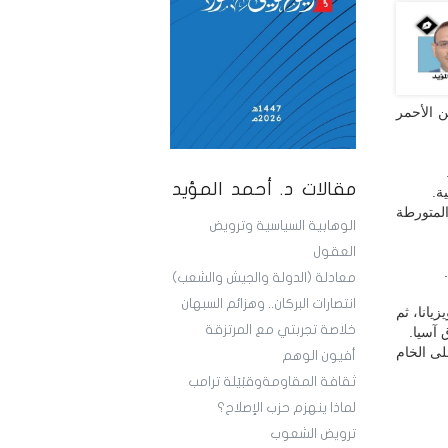
ن الأحمر
مقالات د. أحمد المؤيد
ة.
كيانات المتورطة
الوهابية السياسية وترويض
العقول
معادلة (الدولة والجيش والشعب)
انتصارات البركان.. وهزائم السبهان
يانا، ثم
خلاصة تجربتي مع المرتزقة
 آسيا.
لى الخام
أفيون الوهم
ثقافة المقاومةوقبْيَلة ترامب
لماذا ينهزم حزب الإصلاح؟
ترويض الشعوب