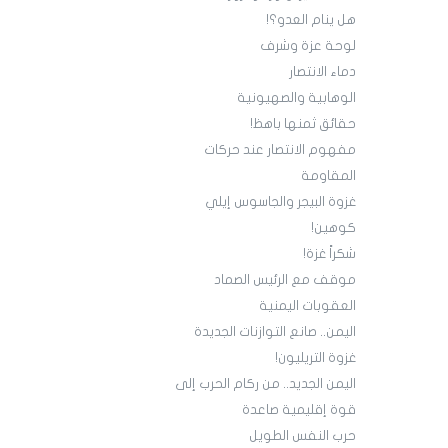
هل ينام العدو؟!
لوحة عزة وشرف
دماء الانتصار
الوهابية والصهيونية
حقائق ثمنها باهظ!
مفهوم الانتصار عند حركات
المقاومة
غزوة البيجر والجاسوس إيلي
كوهين!‏
شكراً غزة‎!
موقف مع الرئيس الصماد
العقوبات اليمنية
‏اليمن.. صانع التوازنات الجديدة
غزوة التريليون!
‏اليمن الجديد.. من ركام الحرب إلى
قوة إقليمية صاعدة
حرب النفس الطويل