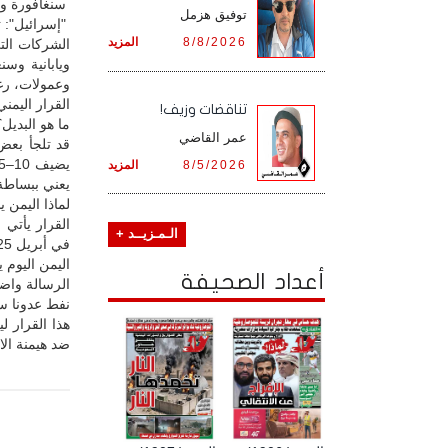
سنغافورة وتا
توفيق هزمل
"إسرائيل": تس
8/8/2026
المزيد
ويابانية وس
وعمولات، رغم
القرار اليمن
تناقضات وزيف!
ما هو البديل؟
عمر القاضي
قد تلجأ بعض
8/5/2026
المزيد
يعني ببساطة:
لماذا اليمن 
القرار يأتي 
الـمـزيــد +
في أبريل 2025، وأسفر عنها استشهاد أطفال ونساء في غارات وحشية.
اليمن اليوم ي
أعداد الصحيفة
الرسالة واض
نفط عدونا س
هذا القرار 
ضد هيمنة الا