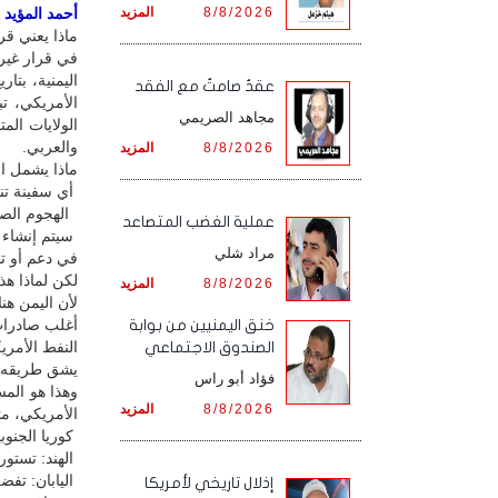
8/8/2026
المزيد
أحمد المؤيد / 
ماذا يعني قر
في قرار غير
عقدٌ صامتٌ مع الفقد
مجاهد الصريمي
الولايات ال
والعربي.
8/8/2026
المزيد
ماذا يشمل ال
أي سفينة تنقل النفط الخام ا
الهجوم الصار
‏عملية الغضب المتصاعد
مراد شلي
في دعم أو تن
لكن لماذا هذ
8/8/2026
المزيد
لأن اليمن هن
أغلب صادرات 
خنق اليمنيين من بوابة
النفط الأمر
الصندوق الاجتماعي
يشق طريقه إل
فؤاد أبو راس
وهذا هو الم
8/8/2026
المزيد
الأمريكي، مث
كوريا الجنوب
الهند: تستورد
اليابان: تفض
إذلال تاريخي لأمريكا