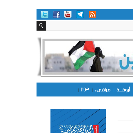
أروقـــة
|
مرافىء
|
PDF
|