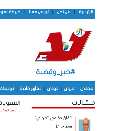
|
|
|
الرئيسية
من نحن
تواصل معنا
خريطة المو
#خبر_وقضية
محلي
|
عربي
|
دولي
|
تقارير خاصة
|
ترجمات
مـقـالات
العقوبات
د. أحمد المؤيد
اتفاق دفاعي "صوري"
هيثم خزعل