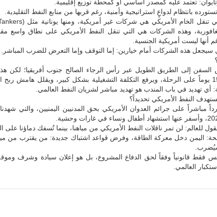
يوان: تعتمد عليه كمصدر أساسي أو كمحطة توزيع إقليمية.
تورده بانتظام لدواعٍ استراتيجية وأمنية، رغم قربها من منابع النفط التقليدية.
نغافورية، وهذه الشركات هي التي تنقل النفط الأمريكي على نطاق واسع مقا
 أنها ليست أمريكية الجنسية.
ي سيجعل هذه الشركات أمام خيارين: إما التوقف وإما التعرض للضرب المباشر.
 السفن إلى الطريق الطويل عبر رأس الرجاء الصالح جنوب أفريقيا؛ لكن هذا
يضيف 10–15 يوماً على الرحلة، ويرفع التكلفة التشغيلية بشكل كبير، ويقلل هامش ربح
 أي تهديد في باب المندب هو تهديد مباشر لشريان النفط العالمي.
يستهدف النفط الأمريكي تحديداً؟
رداً مباشراً على جرائم العدوان الأمريكي بحق المدنيين اليمنيين، والتي شهدناه
قول للعالم: لن تمر ناقلات النفط الأمريكي من مياهنا، بينما تُسفك دماؤنا على ال
حة: اليمن دخل معركة الطاقة، وفرض قواعد اشتباك جديدة: من يقترب من مياهن
يُضرب.
ليس فقط قانونياً وفقاً لحق الدفاع المشروع، بل هو إعلان سيادة وشرف ومو
ستكبار العالمي.