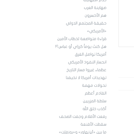
خَدَم الصهاينة
صهاينة العرب
هم الأخسرون
حقيقة المجتمع الدولي
«الأمريكي»
قراءة متواضعة لخطاب الأمين
هل كنتَ يوماً كرزاي أو عباس؟!
أمريكا تواصل الغرق
انحسار النفوذ الأمريكي
عظماء غيروا مسار التاريخ
تهديدات أمريكا لا تخيفنا
تحولات مهمة
القادم أعظم
سلطة المزريين
أكذب خلق الله
رفعت الأقلام وجفت الصحف‎
سقطت الأقنعة
ما بين «آيزنهاور» و«روزفلت»