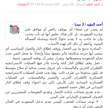
الجمعة , 26 مـارس , 2021 الساعة 7:24:02 PM
د. أحمد المؤيد
0 تعليقات
أحمد المؤيد / لا ميديا -
لم يصدر عن صنعاء أي موقف رافض أو موافق على
مبادرة السعودية، بل كان هناك تعليق أنها لم تأت بجديد،
وأن ما جاءت به لا يقدم حلولاً كاملة وشاملة للمسألة
اليمنية. وأعتقد أن ذلك كان لهذه الأسباب:
- المبادرة تدمج ما بين الحصار ووقف إطلاق النار والحوار السياسي، أي
بمعنى أنها حزمة متكاملة تتأثر ببعضها سلباً وإيجاباً، ما يجعل اليمن تحت
تحكم السعودية وضغوطاتها، وبقرار ينبغي أن يوقعه اليمنيون جميعا.
- جعل وقف إطلاق النار كتلة واحدة تتأثر فيها العمليات الاستراتيجية
كالطيران الحربي والباليستيات بأي خروق بسبب بندقية أو سلاح متوسط
قد يكون مدفوعا من طرف ثالث. وهنا يجب فصل العمليات الاستراتيجية
العسكرية كالطيران الحربي والمسير والباليستيات، عن العمليات
العسكرية الميدانية على الأرض، لكي يتم احتواء وقف إطلاق النار
الميداني في إطار حجمه الحقيقي.
- عدم تقديم ضمانات بإعادة الإعمار وتقديم التعويضات للمتضررين من
العدوان السعودي الإماراتي على اليمن.
- لا توجد ضمانات للشعب اليمني بعدم تدخل السعودية في الشأن
اليمني تحت أي ذريعة.