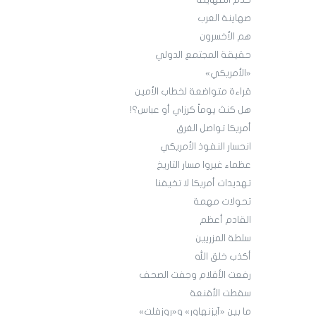
خَدَم الصهاينة
صهاينة العرب
هم الأخسرون
حقيقة المجتمع الدولي
«الأمريكي»
قراءة متواضعة لخطاب الأمين
هل كنتَ يوماً كرزاي أو عباس؟!
أمريكا تواصل الغرق
انحسار النفوذ الأمريكي
عظماء غيروا مسار التاريخ
تهديدات أمريكا لا تخيفنا
تحولات مهمة
القادم أعظم
سلطة المزريين
أكذب خلق الله
رفعت الأقلام وجفت الصحف‎
سقطت الأقنعة
ما بين «آيزنهاور» و«روزفلت»