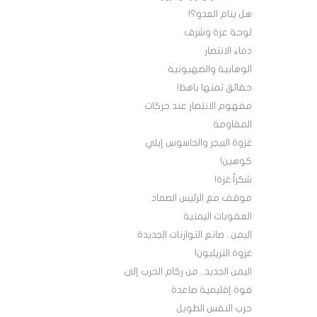
هل ينام العدو؟!
لوحة عزة وشرف
دماء الانتصار
الوهابية والصهيونية
حقائق ثمنها باهظ!
مفهوم الانتصار عند حركات
المقاومة
غزوة البيجر والجاسوس إيلي
كوهين!‏
شكراً غزة‎!
موقف مع الرئيس الصماد
العقوبات اليمنية
‏اليمن.. صانع التوازنات الجديدة
غزوة التريليون!
‏اليمن الجديد.. من ركام الحرب إلى
قوة إقليمية صاعدة
حرب النفس الطويل