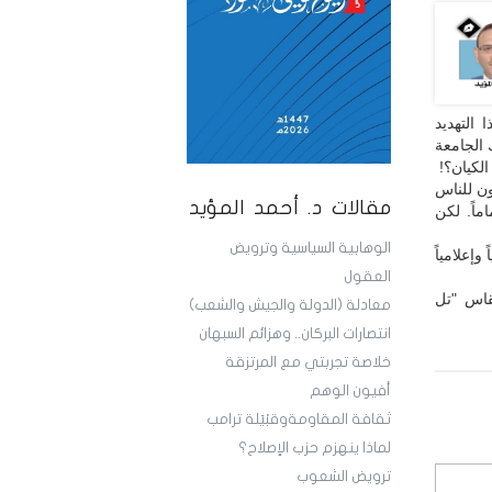
 التهديد
ك الجامعة
لكيان؟!
ون للناس
مقالات د. أحمد المؤيد
ماً. لكن
الوهابية السياسية وترويض
وإعلامياً
العقول
قاس "تل
معادلة (الدولة والجيش والشعب)
انتصارات البركان.. وهزائم السبهان
خلاصة تجربتي مع المرتزقة
أفيون الوهم
ثقافة المقاومةوقبْيَلة ترامب
لماذا ينهزم حزب الإصلاح؟
ترويض الشعوب