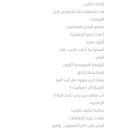
المثلث الناري
هذا ما فعله حقد الجولاني في
السويداء
مصنع التخدير الجماعي!
إعادة تدوير ‏الوهابية!
أيلول مجيد
السعودية أعلنت الحرب على
اليمن
الهجمة السعودية الأولى..
استراتيجية الخنق
‏رسالة لابن سعود:‏هل أنت أهم
لأمريكا أم «إسرائيل»؟
ابن سلمان بين يدي داعم الإبادة
الجماعية
حكاية تحالف فاشل!
‏فقدت إيران التعاطف!
اليمن في ذاكرة الشعوب.. واقع