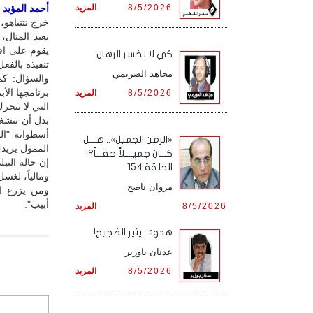
8/5/2026
المزيد
أحمد المؤيد / 
خرج نتنياهو،
بعيد المنال،
يقوم على اق
كي لا نخسر الرهان
تنفيذه بالفعل
مجاهد الصريمي
والسؤال: كم
برنامجها الأب
8/5/2026
المزيد
التي لا تتحر
بدل أن تنشغل
أسطوانة "الم
«الزمن الجميل».. هـــل
الممول يريدك
كـــان جميــــلاً حقـــاً؟!
إن حالة التبل
الحلقة 154
ومالياً، لغس
مروان ناصح
ومن يزرع ال
أبيب".
8/5/2026
المزيد
هدوءٌ.. يثير الضجيج!
عدنان باوزير
8/5/2026
المزيد