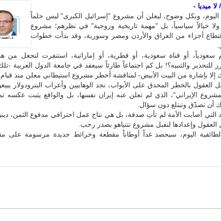
لا ميديا -
 اليوم، وبكل وضوح، ليعلن أن مشروع "إسرائيل الكبرى" ليس حلماً
 ولا خيالاً سياسياً، بل "مهمة تاريخية وروحية" في نظرهم؛ مشروع
تطاع أجزاء من العراق والأردن ومصر وسورية، وقد بدأت خطوات
.
 سعودياً، أو قناة سعودية، أو قطرية، أو إماراتية، استنفرت لتجعل من هذا
رز للتحذير والتنبيه؟! بل كم اجتماعاً طارئاً سيعقد في جامعة الدول العربية -تل
ك إلا بإشارة من البيت الأبيض- لمناقشة أخطر مشروع استيطاني معلن منذ قيام ا
 العقول بالخطر المحدق على الأبواب، نجد الوهابيين وأعراب البترودولار يبيع
شروع الإيراني"، الذي لم تعلن عنه إيران نفسها، بل والواقع يثبت عكسه تما
 أن تصدّق وتبتلع دون سؤال.
د التي أصابت الأمة لم تأتِ صدفة، بل هي نتاج عمل احترافي مدفوع الثمن، دينياً 
ل العقول وإعدادها لتقبل مشروع نتنياهو بصدر رحب.
طائفية اليوم، سيحصد غداً أوطاناً مقطعة وخرائط جديدة مرسومة على م