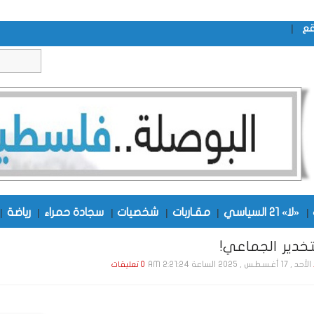
|
قع
|
«لا» 21 السياسي
|
مقـاربات
|
شخصيات
|
سجادة حمراء
|
رياضة
|
خدير الجماعي!
الأحد , 17 أغـسـطـس , 2025 الساعة 2:21:24 AM
0 تعليقات