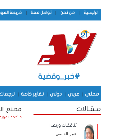
|
|
|
الرئيسية
من نحن
تواصل معنا
خريطة المو
#خبر_وقضية
محلي
|
عربي
|
دولي
|
تقارير خاصة
|
ترجمات
مـقـالات
مصنع الت
د. أحمد المؤيد
تناقضات وزيف!
عمر القاضي