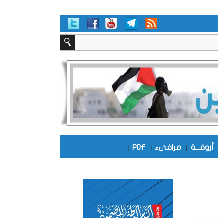
أروقـــة
|
مرافىء
|
PDF
|