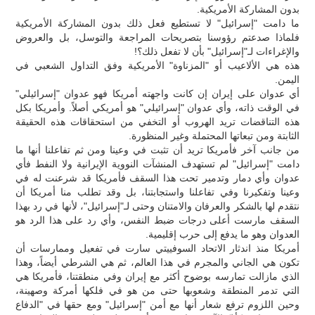
بدون المشاركة الأمريكية.
ما دامت "إسرائيل" لا تستطيع فعل ذلك بدون المشاركة الأمريكية
فلماذا صدعتم رؤوسنا بتصريحات المراجعة والتوسل، بل والعروض
والإغراءات لـ"إسرائيل" بأن لا تفعل ذلك؟!
هذه هي الألاعيب أو "المزناوة" الأمريكية وفق التداول الشعبي في
اليمن.
أي عدوان على إيران إن كانت واجهته أمريكا فهو عدوان "إسرائيلي"
في الوقت ذاته، وأي عدوان "إسرائيلي" هو أمريكي أصلاً. وأمريكا بكل
هذه التناقضات تريد الهروب أو التخفي من استحقاقات هذه الحقيقة
الثابتة ومن تبعاتها المحتملة وغير المنظورة.
من جانب آخر فأمريكا تريد أن تثبت في وعينا ومن ثم تفاعلنا أنها ما
دامت "إسرائيل" لم تستهدف المنشآت النووية الإيرانية ولا النفط فأي
عدوان وأي دمار وتدمير تحت هذا السقف فأمريكا قد شرعنت له في
وعينا وتفكيرنا وفي تفاعلنا واستجابتنا، بل وقد تطلب منا أمريكا أن
نتقدم لها بالشكر والعرفان والامتنان وحتى لـ"إسرائيل"، لأنها في رد بهذا
السقف مارست أعلى درجات ضبط النفس، وأي رد على هذا الرد هو
العدوان وهو ما يدفع إلى حرب إقليمية.
أمريكا منذ اندثار الاتحاد السوفييتي سارت في تفعيل وممارسات أن
تكون هي الجاني والمجرم في هذا العالم، ثم هي الشرطي أيضاً، وهذا
الذي مازالت تمارسه بوضوح أكثر مع إيران وفي منطقتنا، فأمريكا هي
التي تدمر المنطقة وشعوبها حتى من هو في فلكها أمركة وصهينة،
وحين اللزوم ترفع شعار أنها مع أمن "إسرائيل" ومع حقها في "الدفاع