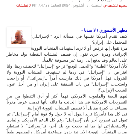
الجمعة , 18 أكـتـوبـر , 2024 الساعة 7:47:22 PM
مطهر الأشموري
0 تعليقات
مطهر الأشموري / لا ميديا -
كيف تقدم أمريكا نفسها في مسألة الرد "الإسرائيلي"
المحتمل على إيران؟
مرة تقول إنها ترفض أو لا تريد استهداف المنشآت النووية
الإيرانية، ومرة أخرى تقول إن قصف المنشآت النفطية يولد مخاطر
على العالم وقد يدفع إلى أزمة غير مسبوقة عالمياً...
كأنّ أمريكا "الطيبة" و"الحمل الوديع" تراجع "إسرائيل" لتخفيف ردها! ولنا
افتراض أن "إسرائيل" في ردها لم تستهدف المنشآت النووية ولا
البترول، فهل أمريكا في ذلك مارست أمراً لـ"إسرائيل"، أو راجعت
واستجدت "إسرائيل" من باب الشفقة على إيران أو من أجل عيون
الشعب الإيراني؟!
لفهم اللعبة والملعوب الأمريكي فهماً أكثر أو أدق التقطوا من بين
التصريحات الأمريكية في هذا الجانب ما قالته بأنها قدمت عرضاً مغرياً
بمساعدات كبيرة مقابل ألا تقصف المنشآت النووية الإيرانية.
في كل هذا فأمريكا تريد القول أنه لا حول ولا قوة أمام "إسرائيل"، ثم
تقول في تصريح آخر بأن "إسرائيل" رغم كل الدعم الأمريكي والمادي
والاستخباراتي لها بما لم يحدث مع بلد آخر، فـ"إسرائيل" لا تستطيع
ضرب المنشآت النووية الإيرانية بدون مساعدة أمريكا، والمقصود طبعاً