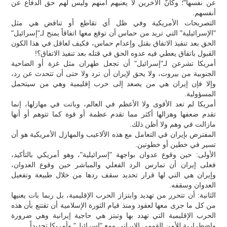
عن نفسها"؛ وكأنّ الآخرين لا يعنيهم أمنهم وليس لهم حق الدفاع عن
أنفسهم.
التصريحات الأمريكية وفي ظل أي تقاطع أو تناقض هي مثل
"الإسرائيلية" التي تريد من حماس أن توقع معها اتفاقاً يمنح لـ"إسرائيل"
الحق بعد تنفيذ الاتفاق بقتل وإعدام حماس، فكيف لعاقل في هذا الكون
القبول باتفاق يعطي فيه عدوه الحق في قتله بعد تنفيذ الاتفاق؟!
أمريكا تشرعن لـ"إسرائيل" أن تجعل طهران مثل غزة أو الضاحية
الجنوبية من بيروت، ولا يحق لإيران أن ترد ولا حتى أن تتحدث عن رد،
وإلا فإن إيران هي من يصعد إلى حرب إقليمية وهي من سيتحمل
المسؤولية.
أمريكا لم تعد الأقوى ولا الأعظم في العالم، وباتت في مهازلها، إنما
تقدم ضعفها وهزالها أكثر مما تقدم عظمة أو قوة كما تتوهم أو أنها
مازالت في وهم ولا أظن ذلك.
المفترض بإيران في التعامل مع هذه الألاعيب والمهازل الأمريكية هو أن
تسير في خطين أو خطوتين.
الأولى: حين وقوع عدوان بواجهة "إسرائيلية"، وهو أمريكي بالتأكيد،
فعلى إيران أن تمارس الرد الفعلي والمباشر حين وقوع العدوان،
وإيران هي التي لها قرار تحديد سقف ردها من خلال طبيعة وتفعيل
العدوان وسقفه.
الثانية: أن تتحرر من تهديد وابتزاز الحرب الإقليمية، بل ربما بات يعنيها
من كل ما جرى معها لعقود ومنذ قيام الثورة الإسلامية أن تقتنع بأن هذه
الحرب الإقليمية التي تهدد بها وتبتز هي حاجية إيرانية وهي ضرورة
واضطرارية للأمن القومي الإيراني ومع "إسرائيل" وأمريكا تحديداً.