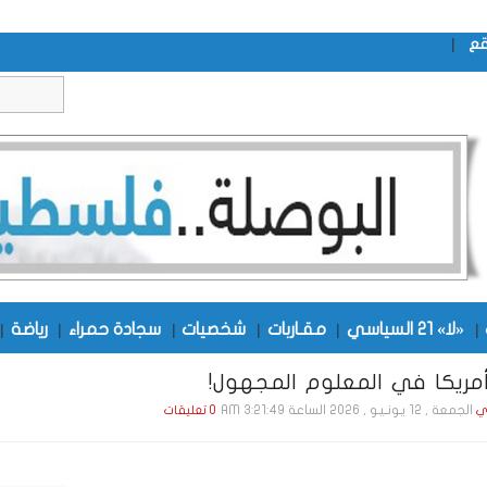
|
قع
|
«لا» 21 السياسي
|
مقـاربات
|
شخصيات
|
سجادة حمراء
|
رياضة
|
مريكا في المعلوم المجهول!
الجمعة , 12 يـونـيـو , 2026 الساعة 3:21:49 AM
ي
0 تعليقات