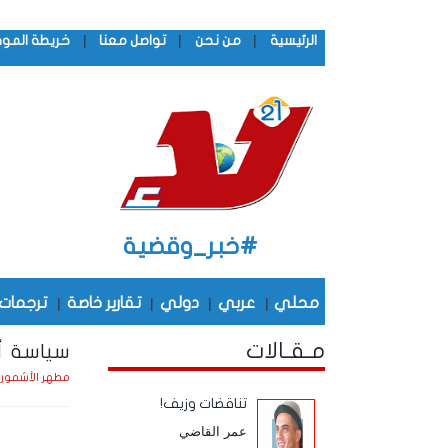
|
|
|
الرئيسية
من نحن
تواصل معنا
خريطة المو
#خبر_وقضية
محلي
|
عربي
|
دولي
|
تقارير خاصة
|
ترجمات
مـقـالات
سياسة أ
مطهر الأشمور
تناقضات وزيف!
عمر القاضي