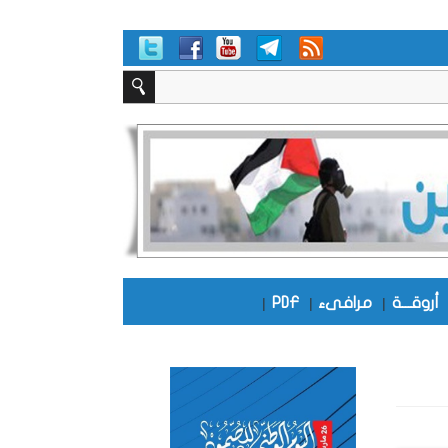
أروقـــة
|
مرافىء
|
PDF
|