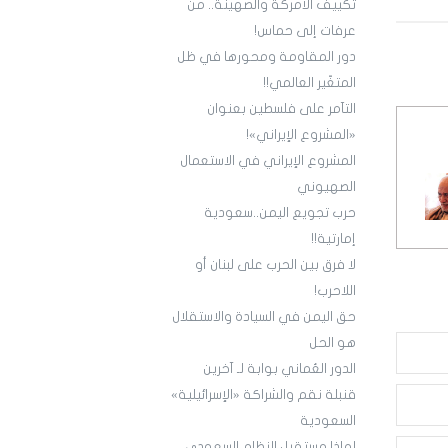
تكييف الأمركة والصهينة.. من
عرفات إلى حماس!
دور المقاومة ومحورها في ظل
المتغّير العالمي!!
التآمر على فلسطين بعنوان
«المشروع الإيراني»!
المشروع الإيراني في الاستعمال
الصهيوني
حرب تجويع اليمن..سعودية
إمارتية!!
لا فرق بين الحرب على لبنان أو
اللاحرب!
حق اليمن في السيادة والاستقلال
هو الحل
الدور العُماني بوابة لـ آخرين
قنبلة نقم والشراكة «الإسرائيلية»
السعودية
لماذا مستقبل النظام السعودي