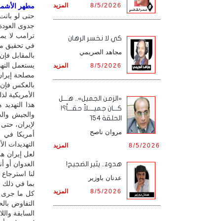
8/5/2026
المزيد
مطهر الأشمور
حتى لو باتت 
جدوى العودة
ترامب لا يمك
كي لا نخسر الرهان
في تحقيق ما 
مجاهد الصريمي
بالمقابل فإن
يستعمل الته
8/5/2026
المزيد
مصلحة إيران 
بالعكس فإن إ
الأمريكية لذل
«الزمن الجميل».. هـــل
هذا التهديد 
كـــان جميــــلاً حقـــاً؟!
والجيش والح
الحلقة 154
لإيران، حتى 
مروان ناصح
أمريكا في ه
التهديدات ال
8/5/2026
المزيد
لعل إيران هي
العدوان أو 
هدوءٌ.. يثير الضجيج!
لنا استرجاع
عدنان باوزير
بما في ذلك ا
8/5/2026
المزيد
كل ما جرى ه
التفاوض بال
السابقة والل