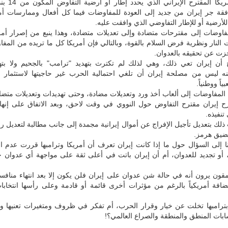
لقد قبلت أمريكا المقتر
افقة جر إيران من جديد إلى العودة للمفاوضات فيما كل أفعال وممارسات أم
لأرضية أو للإطار التفاوضي الذي وافقت عليه.
مفاوضات إلى مقترحات متضادة وإلى تعديلات متضادة، وهذا ينبع من إصرار أم
النار ونظرية فرض السلام بالقوة، وبالتالي فإن أمريكا كل ما تريده من المف
زت عن تحقيقه بالعدوان.
أن إيران تعي ذلك، وهي لذلك لم تكترث بتهديد "ترامب" بالجحيم ولا بته
نه ليس من مصلحة إيران أن تلغي احتمالية الحرب غير حاجيتها لاستثمار ال
اً ووطنياً.
المفاوضات إلى ألعاب أخذ ورد وتعديلات مضادة، وحتى تهديدات وتعديلات متضا
إيران مقترح التفاوض حول النووي في وقت لاحق، وبعد الاتفاق على إنها
نفيذه.
ذلك بتعديل تأجيل الإفراج عن أموال إيرانية مجمدة إلى جانب مطالبة لتعديل رؤ
ضيق هرمز.
نا إلى السؤال حول ما إذا كانت إيران تعرف أن أمريكا وترامبها قررت عدم ا
 أو تجديد للعدوان، أم أن إيران باتت في أعلى ثقة على مواجهة أي عدوان ج
قون يرون أنه في حالة شن عدوان على إيران فلن يكون إلا بعد انتهاء مناف
تضافة أمريكياً بالرغم من مؤثرات أخرى قائمة أو قادمة وعلى رأسها انتخابا
بترامبها تخلت عن خيار وقرار الحرب، أم تفكر في ظروف ومتغيرات تعنيها وخ
ابات المنطق والمنطقة والصراع العالمي؟!