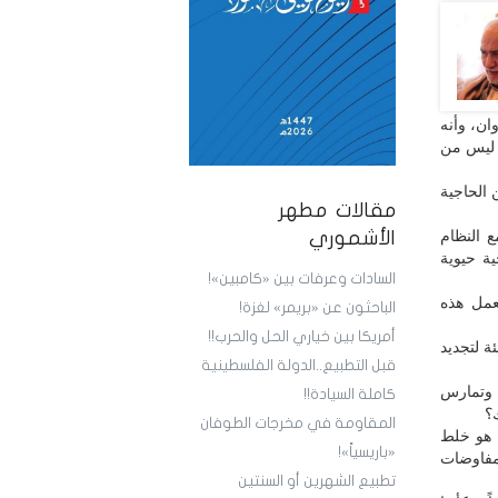
ان، وأنه
ه ليس من
 الحاجية
مقالات مطهر
ع النظام
الأشموري
ية حيوية
السادات وعرفات بين «كامبين»!
عمل هذه
الباحثون عن «بريمر» لغزة!
أمريكا بين خياري الحل والحرب!!
ة لتجديد
قبل التطبيع..الدولة الفلسطينية
 وتمارس
كاملة السيادة!!
؟
المقاومة في مخرجات الطوفان
 هو خلط
«باريسياً»!
مفاوضات
تطبيع الشهرين أو السنتين