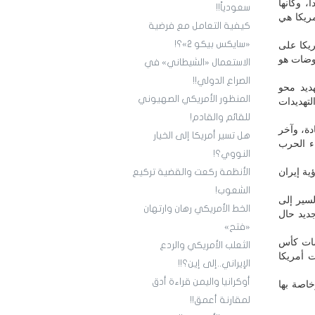
ح الإيراني الذي يحدد إطار أو أرضية التفاوض المكون من 14 بنداً، وكأنها
سعودياً!!
ريكا هي
كيفية التعامل مع فرضية
«سايكس بيكو 2»؟!
ريكا على
اوضات هو
الاستعمال «الشيطاني» في
الصراع الدولي!!
ديد محو
المنظور الأمريكي الصهيوني
تهديدات
للقائم والقادم!
دة، وآخر
هل تسير أمريكا إلى الخيار
ء الحرب
النووي؟!
ية إيران
الأنظمة ركعت والقضية تركيع
الشعوب!
لسير إلى
الخط الأمريكي رهان وارتهان
ديد حال
«فتح»
سات كأس
الثعلب الأمريكي والردع
ت أمريكا
الإيراني..إلى إين؟!!
أوكرانيا واليمن قراءة أدق
اصة بها
لمقارنة أعمق!!