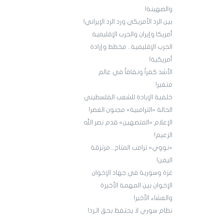
والصهينة!
بين الرد الأمريكي ورد الرد الإيراني!
أمريكا وإيران والحرب الإقليمية
الحرب الإقليمية.. مخطط وإرادة
أمريكية!
الأشد كفراً ونفاقاً في عالم
متغير!
خلفية الإبادة للشعب الفلسطيني
الحالة «الترامبية» مجنون العصر!
الإعلام «المتصهين» قدم نصر الله
الزعيم!
«نووي» ترامب المتاح.. مرتزقة
اليمن!
غزة وسورية في جهاد الإخوان
الإخوان بين المهمة الأخيرة
والعشاء الأخير!
نظام سوري لا يحتفظ بحق الـرد!