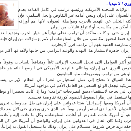
ي / لا ميديا -
الولايات المتحدة الأمريكية ورئيسها ترامب في كامل القناعة بعدم
 للعدوان على إيران وليس أمامه غير التفاوض والحل السلمي، فإن
نه التخلي عن التهديد بالحرب ومواصلة العدوان، لأنها أهم أوراقه
أمكن من مكاسب، أو لانتزاع تنازلات من إيران.
 إيران حتى لو كانت متأكدة أن ترامب تخلى نهائياً عن خيار الحرب وتجديد العدو
ديد فقط لتحقيق مكاسب من خلال المفاوضات أو لانتزاع تنازلات من إيران فإن
ممارسة العلنية بفهم أن ترامب قرر ألا يحارب.
يران جاهزة لاستثمار هذا التهديد والوعيد الترامبي من جانبها ولأهدافها أكثر من
ك.
هو أكثر العوامل التي تجعل الشعب الإيراني ثابتاً ومتدافعاً للساحات وقوفاً م
رس الثوري في إيران، وبالتالي فالتهديد الأمريكي في الوضع القائم هو حاج
لو هي من ترامب وبتصريحات ملها المتابعون.
ذا السياق لا تحتاج إلى عمل استخباراتي لتعرف أن النظام الإيراني يست
أمريكية ليجعل الواقع الشعبي هو العامل الأهم في مواجهة أمريكا.
 التي بحاجة لاستقصاء دقيق لتصريحات "ترامب" وما إذا كانت تحضيرا أو توطئ
أنها تستعمل في إطار الضغوط القصوى كورقة تفاوضية فحسب.
 أن أمريكا ومعها "إسرائيل" شنتا عدوانين على إيران في ظل مفاوضات تجري
لعدوان الأخير الذي استمر أربعين يوماً، فما الذي جرى ويجري حتى الآن بعد ذلك
و أن أمريكا عادت للتفاوض أو أعادت المفاوضات، وكل ما عادت إليه وأعادته
حرب وكما كان الحال في العدوانين على إيران، والواضح أن أمريكا في كل ال
احقة تريد فرض شروط استسلام على إيران، وذلك ما يستحيل القبول به إيرانياً.