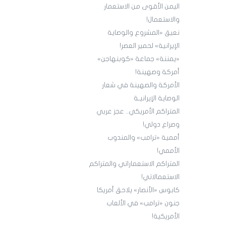
اليمن الأقوى من الاستعمار
والاستعمال!
نعيق «المشروع والوصاية
الإيرانية» لحمير العصر!
«يمننة» جماعة «كوبنهاجن»
أمركة وصهينة!
الأمركة والصهينة في شعار
الوصاية الإيرانيـة
المتراكم الأمريكي.. عجز عربي
وصراع دولي!
أممية «ترامب» والمندوب
الأممي!
المتراكم الاستعماراتي والمتراكم
الاستعمالاتي!
كابوس «الأنصار» يلاحق أمريكا
جنون «ترامب» في الألعاب
الأمريكية!