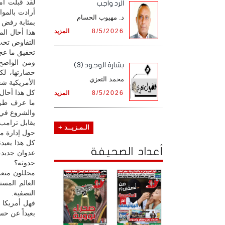
الرد واجب
أرادت بالمو
د. مهيوب الحسام
بمثابة رفض ل
8/5/2026
المزيد
هذا أحال ال
التفاوض تحت 
تحقيق ما عج
ومن الواضح 
بشارة الوجود (3)
حضارتها، لك
محمد التعزي
الأمريكية شعبي
كل هذا أحال 
8/5/2026
المزيد
ما عرف طرح 
والشروع في ت
يقابل ترامب 
الـمـزيــد +
حول إدارة م
كل هذا يعيد
أعداد الصحيفة
عدوان جديد،
حدوثه؟
محللون متعم
العالم المس
النصفية.
فهل أمريكا 
بعيداً عن حس