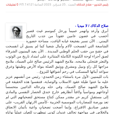
السبت , 25 فـبـرايـر , 2023 الساعة 7:41:21 PM
رئيس التحرير - صلاح الدكاك
0 تعليقات
صلاح الدكاك / لا ميديا -
أبرق وأرعد وانهمر عميماً ورحل كموسم غيث قصير
أخصب في غضون عامين عقوداً من جدب التاريخ
اليمني... الآن نسبر بفجيعة غيابه الباغت، مساحة حضوره
الشاسعة التي انفسحت لآلام وآمال شعبنا كما لم يسبق أن انفسحت
في حقبةٍ من حقب الحلم الوطني المديدة... الآن يعيد اليمنيون الشرفاء
لصق أجزاء لوحة الكينونة الكاملة المتناثرة على امتداد تاريخ من الوثوب
والتعثر فتتجلى ملامحه، ملامح الشهيد الرئيس صالح علي الصماد، ملامح
مزاجها كل زاهٍ ونبيل ومشرق ووثيق الصلة بنواة الأرض وطينتها وعرق
سواعد أبنائها المنسكب في رحم أشواقها للبزوغ...
بات لليمنيين -لأول مرة باستثناء زمن الحمدي- رئيس من أنفسهم عزيز
عليه ما عنتوا طيلة عقود الاستلاب والوصاية، فتنفسوا هذه الحقيقة في
ملامح الشهيد صالح الصماد، وفي حله وترحاله الدائبين متحسساً
أوجاعهم ومواسياً ولافتاً أنظارهم خارج خندق الحصار النفسي والمادي
إلى مستقبلٍ كريم حر مقتدر ممكن كنتاج مستحق لتضحياتهم التي لم
تعد بورصة للمضاربات الموسمية الحزبية -كأمس الارتهان القريب- على
شفير صناديق الاقتراع، وإنما أضحت تضحياتٍ واعية بأثمان الانعتاق
والخلاص في مواجهة تحالف عدوان كوني تمظهرت للعيان عملياً نواياه