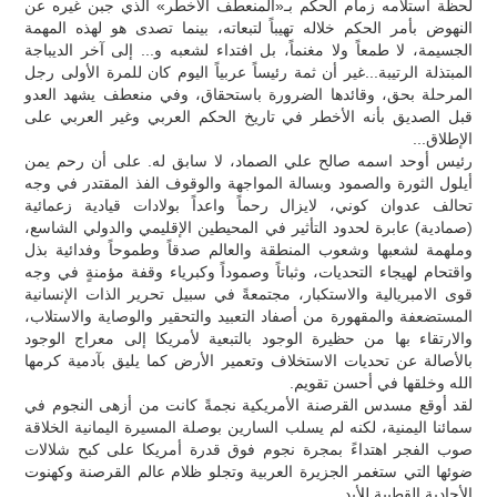
لحظة استلامه زمام الحكم بـ«المنعطف الأخطر» الذي جبن غيره عن
النهوض بأمر الحكم خلاله تهيباً لتبعاته، بينما تصدى هو لهذه المهمة
الجسيمة، لا طمعاً ولا مغنماً، بل افتداء لشعبه و... إلى آخر الديباجة
المبتذلة الرتيبة...غير أن ثمة رئيساً عربياً اليوم كان للمرة الأولى رجل
المرحلة بحق، وقائدها الضرورة باستحقاق، وفي منعطف يشهد العدو
قبل الصديق بأنه الأخطر في تاريخ الحكم العربي وغير العربي على
الإطلاق...
رئيس أوحد اسمه صالح علي الصماد، لا سابق له. على أن رحم يمن
أيلول الثورة والصمود وبسالة المواجهة والوقوف الفذ المقتدر في وجه
تحالف عدوان كوني، لايزال رحماً واعداً بولادات قيادية زعمائية
(صمادية) عابرة لحدود التأثير في المحيطين الإقليمي والدولي الشاسع،
وملهمة لشعبها وشعوب المنطقة والعالم صدقاً وطموحاً وفدائية بذل
واقتحام لهيجاء التحديات، وثباتاً وصموداً وكبرياء وقفة مؤمنةٍ في وجه
قوى الامبريالية والاستكبار، مجتمعةً في سبيل تحرير الذات الإنسانية
المستضعفة والمقهورة من أصفاد التعبيد والتحقير والوصاية والاستلاب،
والارتقاء بها من حظيرة الوجود بالتبعية لأمريكا إلى معراج الوجود
بالأصالة عن تحديات الاستخلاف وتعمير الأرض كما يليق بآدمية كرمها
الله وخلقها في أحسن تقويم.
لقد أوقع مسدس القرصنة الأمريكية نجمةً كانت من أزهى النجوم في
سمائنا اليمنية، لكنه لم يسلب السارين بوصلة المسيرة اليمانية الخلاقة
صوب الفجر اهتداءً بمجرة نجوم فوق قدرة أمريكا على كبح شلالات
ضوئها التي ستغمر الجزيرة العربية وتجلو ظلام عالم القرصنة وكهنوت
الأحادية القطبية للأبد.