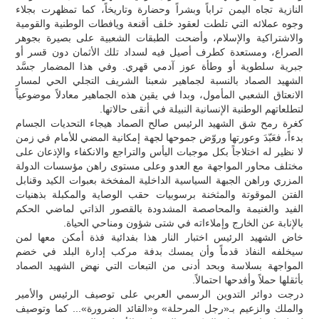
النازية تجاه اليمن تراباً وبشراً وحضارة وتاريخاً، كما تمظهرت بجلاء
وجوه عملائه التي تلطت لعقود خلف أقنعة ويافطات الوطنية والقومية
والاشتراكية والإسلام، وأضحت الطبقات الشعبية على بصيرة بجوهر
الصراع، ومستعدة كطرف أصيل فيه لسداد تلك الأثمان دون قسر أو
جبرية سلطوية أو وطأة عوز آدمي قهري. وفي هذا المضمار جسَّد
الشهيد الصماد بالنسبة لجماهير شعبنا الشريف التجلي الحي لمسار
الانعتاق الشعبي المأمول، وبدا في يقين هذه الجماهير معادلاً موضوعياً
لتطلعاتهم الوطنية الإنسانية النبيلة في أنقى حالاتها.
كغرة رمح شق الشهيد الرئيس صالح الصماد هيجاء التحديات الجسام
بدءاً، فعَبّدَ وعورتها وروّض جموحها لجهة إمكانية المضي للأمام في زمن
لا نظير له اختلاجاً بكل موجبات اليأس والتراجع والانكفاء والإذعان على
مختلف محاور المواجهة مع العدو وعلى مستوى راهن مؤسسات الدولة
المزري وراهن الجبهة السياسية الداخلية المفخخة بعبوات الكيد وقنابل
الفتن الموقوتة والمثخنة برسوبيات حقب الوصاية والمكبلة بذهنيات
الفيد والغنيمة والمحاصصة المشدودة بالقصور الذاتي لماضي الحكم
بالإنابة عن الخارج وإملاءاته في شتى شؤون ومناحي الحياة.
خاض الشهيد الرئيس اختبار النار هذا بفدائية فذة أمكن معها لمن
سيخلفه النفاذ قدماً وأن يمسك بدفة مركب إدارة البلد في خضم
المواجهة بسلاسة وبحد أدنى من التبعات التي نهض الشهيد الصماد
بأثقلها حملاً وأفدحها احتمالاً.
درجت دوائر التدوين الرسمي العربي على توصيف الرئيس والأمير
والملك والزعيم بـ«رجل المرحلة» و«القائد الضرورة»... كما وتوصيف