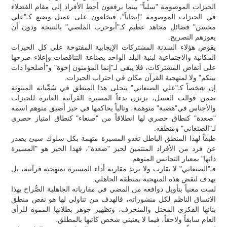
الحيزات الموصومة "سلباً" بينما يرفعون أحط الأفراد إلى مقام الفضلاء
في الحيزات الموصومة "إيجاباً"، فيخلعون على عميل وضيع كـ"علي
محسن" فضائل مجاهد عظيم كـ"أبوحرب الملصي" بالنتيجة ودون أن
يعوزهم التصريح.
‏يقوض هؤلاء السدنة المشتركات الإيجابية المفتوحة على كل الحيزات
المكانية والاجتماعية لبنية البلد الواحد بصناعة التناقضات وإعلاء صرحها
على أنقاض المشتركات، فلا يبقى لـ"إنما المؤمنون إخوة" و"أصلحوا ذات
بينكم" ولا لمنهجية القرآن مكان في احتراب الحيزات.
‏إن شخصاً كـ"علي الصنعاني" يتجلى هذا المنطق في سُمِّياته المبثوثة
ضمن قوالب العسل، يزنزن بدءاً المسيرة القرآنية العابرة للحيزات
والأجناس في"هضبة" متوهمة، وتالياً يحاكمها في حيز أضيق متوهم اسمه
"صعدة" كنطاق حصري لها انطلاقاً من "صنعاء" كنطاق امتياز حصري
لـ"الصنعاني" ومنطقه.
‏طبقاً لهذا المنطق الباطل تغدو المسيرة متهمة بكل سلوك سيئ يصدر
عن فرد من الأفراد المنتمين لحيز "صعدة"، فهذا الحيز هو "المسيرة
ذاتها" بمعيار التجانس المتوهم.
فـ"الصنعاني" لا يقارب ولا يريد مقاربة أداء المسيرة بمنهجية قرآنية، بل
يهدف لنقض هذه المنهجية بمنطقه الجاهلي.
‏لست معنياً بتأويل دوافعه من المضي في مقارباته الجاهلية الصُّراح بهذا
الاتساق الناظم لكل منشوراته، فالهدف من تناولي لها هو نقض منطق
بنائها الفكري المختل والمنحرف، وتظهير جوهر بطلانها المموه للرأي
العام سابقاً ولاحقاً، فيما لا يعنيني شخص كاتبها بالمطلق.