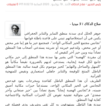
الأحد , 19 يـولـيـو , 2020 الساعة 6:02:13 PM
رئيس التحرير - صلاح الدكاك
0 تعليقات
صلاح الدكاك / لا ميديا -
جوهر الخلل لدى سدنة منطق التمايز والتنابز الجغرافي
يكمن في أن استخلاصاتهم تنبني على قاعدة باطلة قوامها
"تجانس مجتمع الحيز المكاني الواحد"، فمجتمع حيز ما هو إما شر محض
أو خير محض، ولتدعيم خيريته أو شريته يستدعي أصحاب هذا المنطق
تضاداً بينه وبين حيز آخر كنقيض له.
‏إن مفردة "الهضبة" التي يشير بها سدنة هذا المنطق إلى حيز مكاني
جامع لكل قيمة إيجابية، يستدعي لديهم بالضرورة نقيضاً مكانياً هو
"السهل والساحل والتهايم" كحيز موصوم بكل قيمة سالبة. هذا المنطق
الباطل المنتج للوقيعة والتنابز جاهلي استعماري ونقيض للمنهجية
القرآنية.
‏الطريف أن هذا المنطق الباطل كقاعدة ومخرجات يعود فيدحض
التجانس في الحيز المكاني الواحد، مستدعياً حيزات مكانية أضيق
ضمنه، فـ"تَجانس الهضبة إيجاباً" يصبح تضاداً بين "حيز صنعاني وآخر
صعدي" في متوالية تفتيتية تقوض كل الحيزات المكانية والاجتماعية
كغاية لهذا المنطق.
‏سدنة هذا الباطل يستهدفون به كل تقي وشريف وذي فضيلة في