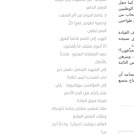
كما جعل
الرهان الخاسر
الوطنيين
نسحاب من
لا عاصم اليوم من أمر الشعب
 طواحين
إرحموا (طويل عمرٍ) ذَلّْ
اليمن يُمْلِي..
القيادة
ق نسيجه
الهرب إلى القعر تلافياً للغرق
.
21 أيلول تلقف ما يأفكون
ِّفون؟!
جسد المملكة العجوز.. مثخناً
، ويبرهن
بالنِّصال
 التائبة
إلى الشهيد المناضل ناهض حتر
لصامد أن
(باب المندب) ليس (طابا)
اح متسع
إلى المؤمنين بهوليوود .. ربِّي
قتل ربَّكم في البحر الأحمر
قبيلة فوق العادة
ملك مُفلس مقابل زجاجة كونياك
وفيَّات الفصل السابع
العالم بتوقيت (نجران).. وداعاً (بج
بن)