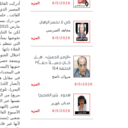
8/5/2026
المزيد
أدركت العائل
المصير الذي 
الفائت ـ خل
من درك مستن
كي لا نخسر الرهان
مارس 2015م.
مجاهد الصريمي
لكن ما التنا
تخوضها بمنأى
8/5/2026
المزيد
التي تنتظم م
الجلاء ذاتها
احتلال الجنو
«الزمن الجميل».. هـــل
وبصفة حصرية
كـــان جميــــلاً حقـــاً؟!
جنوبها (اليم
الحلقة 154
في المحددات 
مروان ناصح
في مقابل هذه
8/5/2026
المزيد
اليمن)، تلوح
مربع) من الم
هدوءٌ.. يثير الضجيج!
نفسها عبر ال
عدنان باوزير
فحتى (التهدئ
8/5/2026
المزيد
شعبي (مستبأ 
لأنها غير ق