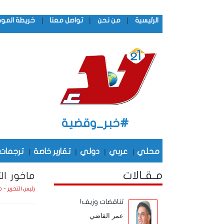
|
|
|
الرئيسية
من نحن
تواصل معنا
خريطة المو
#خبر_وقضية
محلي
|
عربي
|
دولي
|
تقارير خاصة
|
ترجمات
مـقـالات
ماخور ال
رئيس التحرير - 
تناقضات وزيف!
عمر القاضي