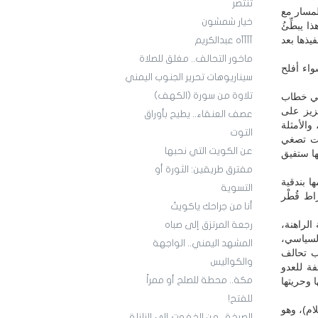
تنتصر
لمسار مع
خيار شمشون
 يبطِّئُ
يذها بعد
آآآآه عبدالكريم
ماخور التحالف.. مغلق للصلاة
واء أفلح
سيناريوهات تحرير الجنوب اليمني
تلاوة من سورة (الكهف)
وفي خطاب
زيز على
عصف العنقاء.. يطيح بأوراق
والأمثلة
التوت
رعت تصغي
عن الكويت التي نحبها
ها ستفيق
مفترق طريقين: الثورة أو
ا بندقية
التسوية
ط قُطْر
أنا من جراحك ياكويتُ
الراهنة،
رجعة المرتزق إلى صباه
السياسي،
المشهد اليمني.. الواجهة
ب تحالف
والكواليس
فة للعدو
مكة.. محطة للصلح أو ممراً
 وحريتها
للفتح!
ام)، وهو
الصرخة.. من الخفوت إلى الزلزلة