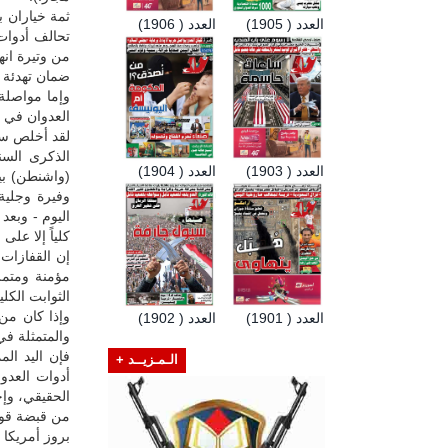
ثمة خياران ب
العدد ( 1905)
العدد ( 1906)
تحالف أدوات 
من وتيرة انه
ضمان تهدئة ح
وإما مواصلة 
العدوان في ت
لقد أخلص سي
الذكرى السن
العدد ( 1903)
العدد ( 1904)
(واشنطن) بين
وفيرة وجلية
اليوم - وبعد
كلياً إلا على 
إن القفازات 
مؤمنة ومتم
الثوابت الكل
وإذا كان من 
العدد ( 1901)
العدد ( 1902)
والمتمثلة في
فإن اليد ال
الـمـزيــد +
أدوات العدوا
الحقيقي، وإج
من قبضة قوى ا
بروز أمريكا 