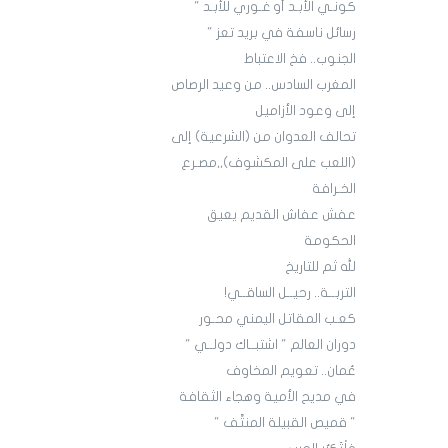
كونـي الأبـد أو غـوري للأبـد "
رسائل ناسفة في بريد تعز "
الجنوب.. فخ الاعتباط
المغرب السادس.. من وعيد الرصاص
إلى وعود الأزاميل
تحالف العدوان من (الشرعية) إلى
(اللعب على المكشوف),,مصـرع
الخـرافة
عفش عفاش القديم يعيق
الحكومة
لله ثم للتاريخ
التربــة.. رحيــل الساقــي!
كعـب المقاتل اليمني محـور
دوران العالم " اشتبــاك دولــي "
عُمان.. تعويم المخاوف
في مديح الأمية وهجاء الثقافة
" قميص القبيلة المنتَّف "