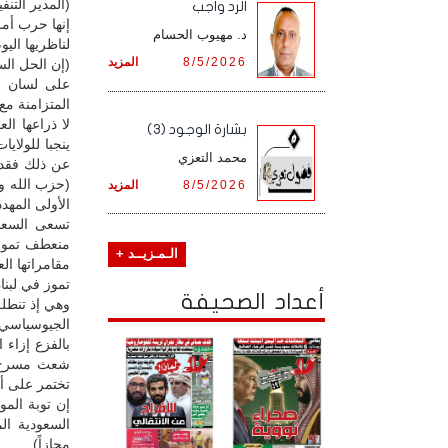
(المدير التنف
الرد واجب
إنها حرب أمر
د. مهيوب الحسام
لناظريها الي
8/5/2026
المزيد
(إن الحل الس
على لسان نا
لا ذراعها ال
بشارة الوجود (3)
ينجبا للولا
محمد التعزي
عن ذلك فقد أ
(حزب الله وأ
8/5/2026
المزيد
الأولى المهدد
تسعى السعو
الـمـزيــد +
مقامراتها ال
تموز في لبنا
أعداد الصحيفة
وهي إذ تنطلق
الجيوسياسي 
بالفزع إزاء 
شعث مسرح ن
تختمر على أل
إن توبة المو
السعودية ال
مجازاً).