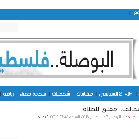
|
قع
|
«لا» 21 السياسي
|
مقـاربات
|
شخصيات
|
سجادة حمراء
|
رياضة
|
تحالف.. مغلق للصلاة
الأربعاء , 7 ديـسـمـبـر , 2016 الساعة 9:27:33 AM
صلاح الدكاك
0 تعليقات