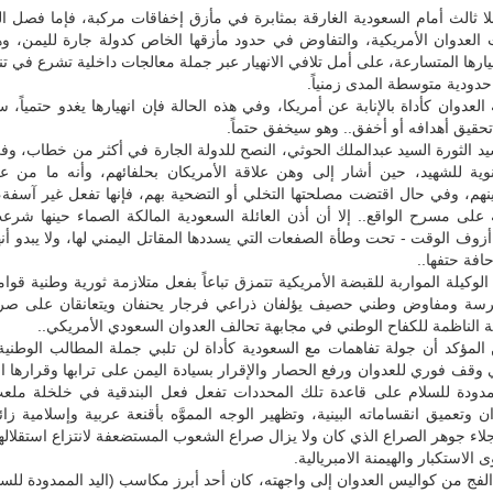
لا ثالث أمام السعودية الغارقة بمثابرة في مأزق إخفاقات مركبة، فإما فصل ا
العدوان الأمريكية، والتفاوض في حدود مأزقها الخاص كدولة جارة لليمن، وهذا
يارها المتسارعة، على أمل تلافي الانهيار عبر جملة معالجات داخلية تشرع في تنف
دودية متوسطة المدى زمنياً.
العدوان كأداة بالإنابة عن أمريكا، وفي هذه الحالة فإن انهيارها يغدو حتمياً، س
حقيق أهدافه أو أخفق.. وهو سيخفق حتماً.
د الثورة السيد عبدالملك الحوثي، النصح للدولة الجارة في أكثر من خطاب، 
وية للشهيد، حين أشار إلى وهن علاقة الأمريكان بحلفائهم، وأنه ما من ع
هم، وفي حال اقتضت مصلحتها التخلي أو التضحية بهم، فإنها تفعل غير آسفة، 
 على مسرح الواقع.. إلا أن أذن العائلة السعودية المالكة الصماء حينها ش
 أزوف الوقت - تحت وطأة الصفعات التي يسددها المقاتل اليمني لها، ولا يبدو أن
حافة حتفها..
الوكيلة المواربة للقبضة الأمريكية تتمزق تباعاً بفعل متلازمة ثورية وطنية قوامه
رسة ومفاوض وطني حصيف يؤلفان ذراعي فرجار يحنفان ويتعانقان على صرا
ية الناظمة للكفاح الوطني في مجابهة تحالف العدوان السعودي الأمريكي..
المؤكد أن جولة تفاهمات مع السعودية كأداة لن تلبي جملة المطالب الوطنية 
 وقف فوري للعدوان ورفع الحصار والإقرار بسيادة اليمن على ترابها وقرارها 
ممدودة للسلام على قاعدة تلك المحددات تفعل فعل البندقية في خلخلة ملع
ن وتعميق انقساماته البينية، وتظهير الوجه المموَّه بأقنعة عربية وإسلامية زائ
لاء جوهر الصراع الذي كان ولا يزال صراع الشعوب المستضعفة لانتزاع استقلالها
لاستكبار والهيمنة الامبريالية.
الفج من كواليس العدوان إلى واجهته، كان أحد أبرز مكاسب (اليد الممدودة للسل