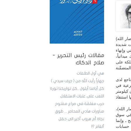
ار الله)
ات شديدة
ي وإنهاء
مقالات رئيس التحرير -
يدانياً،
لكة على
صلاح الدكاك
متضمَّنة
هي أول الطلقات
ناجع لدى
جهاراً رأيت الله من ( جرف سيدي )
 من 15 دولة لـ(إعادة الشرعية في
كل أيامنا أيلول ..كل تواريخنا ثورة
 كيلومتر
اللعب على عتبات الاستقلال
 استنقاذ
حرب مغلقة في صراع مفتوح
ر الله)،
مناورات هادي المحاصر ... طوق
يتها 140 شهيداً وجريحاً في سوق
نجاة أم هروب أخير الى حقل
 ـ وإنما
 حسابات
ألغام ؟!