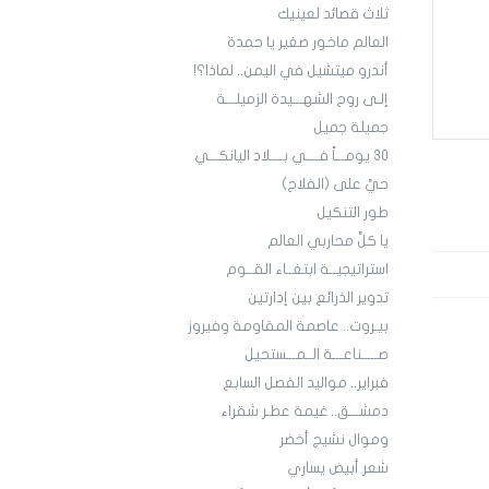
ثلاث قصائد لعينيك
العالم ماخور صغير يا حمدة
أندرو ميتشيل في اليمن.. لماذا؟!
إلـى روح الشهـــيدة الزميلـــة
جميلة جميل
30 يومـــاً فــــي بــــلاد اليانكـــي
حيَّ على (الفلاح)
طور التنكيل
يا كلَّ محاربي العالم
استراتيجيــة ابتغــاء القــوم
تدوير الذرائع بين إدارتين
بيـروت.. عاصمة المقاومة وفيروز
صـــــناعـــة الــمـــستحيل
فبراير.. مواليد الفصل السابع
دمشـــق.. غيمة عطـر شقراء
وموال نشيج أخضر
شعر أبيض يساري