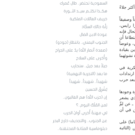
السعودية تحتضر.. طال عُمرك
ثر جلاءً
هكــذا تكلــم سيــد الثــورة
خريف العائلات الملكية
 وصفيقاً
ا رايس،
زلَّة حائك السجَّاد
عة الحال فإنه
عودة الابن الضال
تطاعا أن
الجنوب اليمني.. بانتظار (جودو)
، وعوضاً
ن بقيادة
(صعدة أنصار الله) يدٌ على الجراح
 نشوئهما
وأُخرى على السلاح
جيلاً بعد جيل.. سنحارب
كرية في
ن ارتدادات
ما بعد (التجربة النهمية)
 بعد حرب
شهيداً.. شهيداً.. شهيداً
يُشْرِقُ الحسين
ة وجودها
إن (حزب الله) هم الغالبون..
لذي يشعر
 عن لمِّ
لمن المُلْكُ اليوم..؟
ن في أن
لي مهنةٌ أُخرى أوانَ الحرب
عن الجنوب.. والتجديف خارج البحر
اما) على
التائبة
دبلوماسية المثانة المحتقنة..