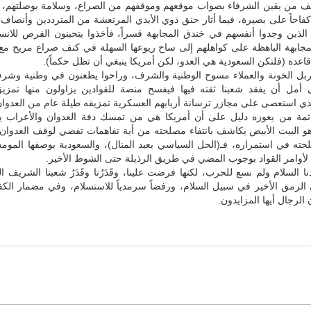
من يقين الشرفاء بصواب موقعهم وموقفهم من الصراع، وسلامة بوصلتهم، 
احاً على بصيرة، فيما أثار حنق ذوي الأيدي المرتعشة من المترددين وأنصاف 
م الذين وجدوا أنفسهم في خندق المجابهة قسراً، فأخذوا يتحينون الفرص للا
مجابهة الباهظة على كواهلهم إلى ساح ريوعها السهلة في كنف صراع مريح مع
قاعدة (فلتكن السعودية هي العدو، لكن أمريكا ينبغي أن تظل حكماً).
ل الخونة والعملاء مسوح الوطنية والشرف، وراحوا يطعنون في وطنية وشرف 
ى أمل أن يفقد شعبنا ثقته فيها فيفسح منصة للقوادين يزاولون منها تمزي
ذي استعصى على مجازر ترسانة أربابهم العسكرية تمزيقه طيلة عام من العدوان
ثمة من يعوزه دليل على أن أمريكا هي من تمسك دفة العدوان والأعراب يجد
 هو البيت الأبيض يكاشف بانتفاء مصلحته من أية تفاهمات تفضي لوقف العدوان
ته في استمراره، فـ(الحل السياسي بعيد المنال)، والسعودية بوصفها المومس
لأوامر القواد بوجوب المضي في طريق الرذيلة حتى الشوط الأخير.
دنا السلام ولم نسع للحرب، لكنها فرضت علينا، وقَدَرُنا وقَدَرُ شعبنا الشريف ا
الرمق الأخير في سبيل السلام، ورفضاً سرمدياً للاستسلام، وفي مضمار الكف
 الرجال أيها المزايدون.