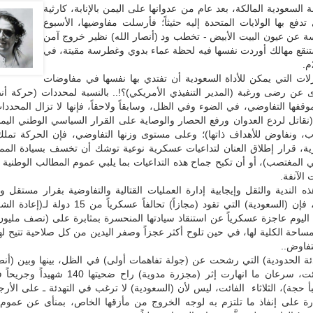
ة السعودية المالكة، بعد عام من عدوانها على اليمن بالإنابة، كارثية
تدفع بها الولايات المتحدة إليه حثيثاً؛ فأرسلت مفاوضيها، الأسبوع
سة عن عيون البيت الأبيض - تخطب ود (أنصار الله) نظير خروج آمن
قع مهالك أوردت نفسها فيه لحظة عماء بدوي وغطرسة مقيتة، في
زلات التي يمكن للأداة السعودية أن تفتدي بها نفسها في مفاوضات
 عن رضى ورغبة (المدير التنفيذي الأمريكي)؟!.. بالنسبة لمحددات (حركة أنص
وقفها التفاوضي، في الضوء وفي الظل، وسابقاً ولاحقاً، فإنها لا تزال المحدد
: (نقاتل لردع العدوان ورفع الحصار والوصاية على القرار السياسي الوطني اليمن
ب، ونفاوض للأهداف ذاتها)؛ وعلى مستوى وزنها التفاوضي، فإن الحركة تملك م
، قرار إطلاق العنان لتداعيات عسكرية نوعية توشك أن تخسف بسيادة المم
ني المغتصب)، أو أن تكبح جماح هذه التداعيات بما يلبي عموم المطالب الوطنية ال
الآنفة.
 الندية والثقل وإيجابية إدارة العمليات القتالية والتفاوضية بقرار مستقل و
(أنصار الله)، فإن (السعودية) التي تقود (مجازاً) تحالفاً عسكرياً
 اليوم عاجزة عسكرياً عن استنقاذ سيادتها المنحسرة بمثابرة على (نصف مليون
ساحة الكلية لها، في حين تلوح أكثر عجزاً وصفر اليدين من كل صلاحية تتيح لها
تفاوض..
ة الحدودية) التي رشحت عن (جولة تفاهمات أولى) في الظل، بينها وبين (أنصا
الأسبوع الفائت، سرعان ما انهارت إثر (مجزرة مدوية) راح ضح
حجة)، الثلاثاء الفائت، ليس لأن (السعودية) لا ترغب في التهدئة ـ على الأرجح
ادرة على إنفاذ ما تلتزم به لوجه الخروج من مأزقها الخاص، بمنأى عن عموم