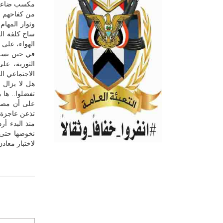
مكسب ضاعف 
من كفاحهم كف
وثوار المها
ساح كلفة ال
الهواء، على 
في حين تسرب
الثورية، عل
الاجتماعي ال
هل لا يزال 
تفضلوا.. ها
على أن مصلح
تذعن عاجزة 
منذ البدء أر
نخوضها حتى 
لاختبار معادن