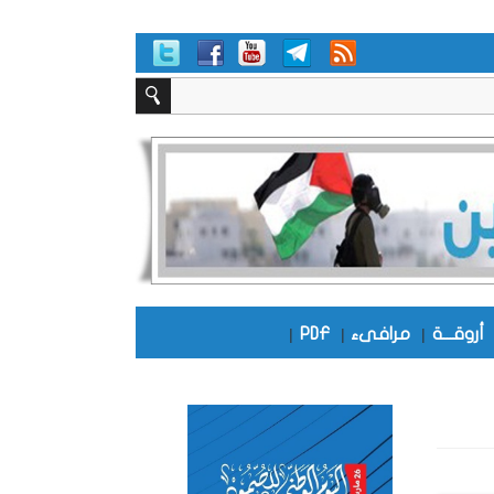
أروقـــة
|
مرافىء
|
PDF
|