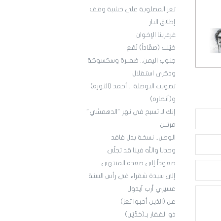
تعز المصلوبة على خشبة وقف
إطلاق النار
غرغرينا الإخوان
خيَّلت (صمَّاداً) لَمَع
جنوب اليمن.. ضفيرة وسكسوكة
وذكرى استقلال
تصويب البوصلة .. أحمد (الثورة)
و(أنصاره)
إنك لا تسبح في نهر "الدهمشي"
مرتين
الوطن.. نسخة بدل فاقد
وحدنا والله فينا قد تجلّى
صعوداً إلى صعدة المنتهى
إلى سيدة شقراء في رأس السنة
عسيري أرب آيدول
عن (الذين أحبوا تعز)
ذو الفقار بـ(حَدَّيْن)