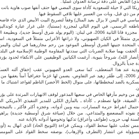
يذي) القابض على دفَّة ترسانة العدوان عملياً..
يكا التي لا حيلة للسعودية كأداة سوى المضي فيها حتف أنفها صوب هاوية باتت أك
وم من ذي قبل، وبات من العسير عليها تلافي السقوط فيها.
ياسي في اليمن لا يزال بعيد المنال) وفقاً لتصريح البيت الأبيض الذي جاء فاضحاً
طقه الرسمي، في اليوم التالي لمجزرة (مستبأ)، على غرار عبارة كونداليز
المتزامنة مع مجزرة قانا الثانية 2006، في لبنان: (اليوم يولد شرق أوسط جديد)، وبطبي
عبري متمثلاً في الكيان الصهيوني، ولا ذراعها الأعرابي متمثلاً في السعودية، اس
يات المتحدة جنينها الشرق أوسطي الموعود من رحم مجازرهما في لبنان واليمن
لحقت بهما صلابة الضربات التي سددتها المقاومة الوطنية الإسلامية في البلدي
نصار الله)، شروخاً بنيوية، أرغمت الكيانين الوظيفيين على الانكفاء لحدود بؤرة
ة جدياً بالزوال.
دية عند هذا المنعطف، كما سعى العدو الصهيوني عقب إخفاق آلته العس
منعطف تموز 2006، إلى ظَفَر زهيد عبر التفاوض، يضمن لها حَرَماً جغرافياً آمناً يعفيها م
عسكرية بالضد لمخططاتها، على منوال (الخط الأخضر) الناظم لقواعد اشتباك ما
ن.
 من وخيم مأزقها الخاص في سعيها المذعور لوقف الانهيارات المرتدة على بؤر
الضيقة، فإنها تصطدم ـ كأداة ـ بالمأزق الكلي للمدير التنفيذي الأمريكي ا
احتمال انفراط حزمة المسارات، بينه وبين أدواته، وعجزه أكثر فأكثر ـ بالنتيجة ـ
فوذه المضعضع والمتداعي، من خلال (صياغة شرق أوسطية جديدة) يراه
سنة لهب حروب (طوائف وأعراق) تذكيها وتخوضها أدواته بالإنابة عنه.
مس تجلب عليها سخط القواد، ويمكن قراءة (التوبيخ الحاد) الذي انهال به (أوب
مسؤولة عن انتشار (التطرف والإرهاب)، بوصفه سخط القواد على المومس (