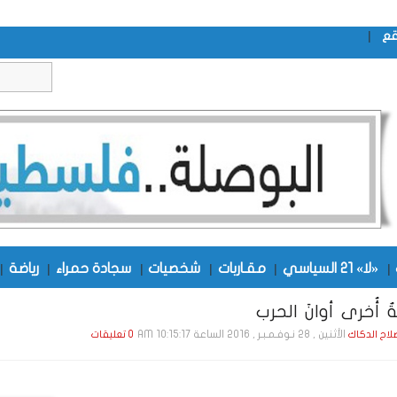
|
قع
|
«لا» 21 السياسي
|
مقـاربات
|
شخصيات
|
سجادة حمراء
|
رياضة
|
أُخرى أوانَ الحرب
الأثنين , 28 نـوفـمـبـر , 2016 الساعة 10:15:17 AM
صلاح الدكاك
0 تعليقات