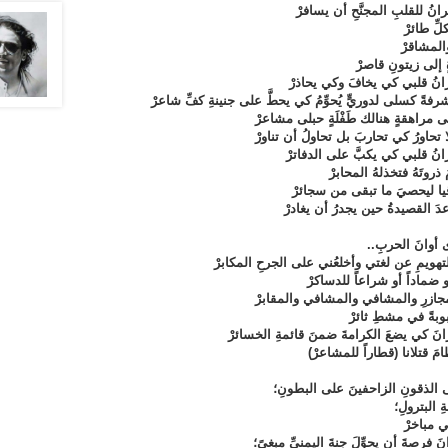
انُ للقلبِ المجنَّحِ أن يسافرْ
ِّ طائرْ
المشاقرْ
إلى زيتونِ قاصرْ
رانُ قلبي كي يخافَ وكي يحاذرْ
شرفةً كسلى لدوريٍّ يُحوِّمُ كي يحطَّ على جنينةِ كفِّ شاعرْ
 مراهقةٍ هنالك طَفْلَةٍ حبلى مشاعرْ
لا تحاورُ كي تحاربَ بل تحاولُ أن تناورْ
انُ قلبي كي يكبَّ على الدفاترْ
ُ ذروتَهُ فتخذلهُ المحابرْ
يا ليحصيَ ما تبقى من سجائرْ
عدَ القصيدةُ حين يجدرُ أن يغادرْ
أوانَ الحربِ..
تهويمِ عن لغتي وأخلعُني على الجرحِ المكابرْ
و ضماداً أو شراعاً للدساكرْ
لمجازرِ والمشافي والمشافي والمقابرْ
ةً في مشطِ ثائرْ
رانَ كي يضعَ الكرامةَ ضمنَ قائمةِ الخسائرْ
مَ قتلانا (قطاراً للمشاعرْ)
 الذقونِ الزاحفينَ على البطونِ؛
ِ البترولِ؛
ي مباخرْ
نَ فرصةَ أن يحوِّلَ جنةَ اليمنيِّ مبغىً؛