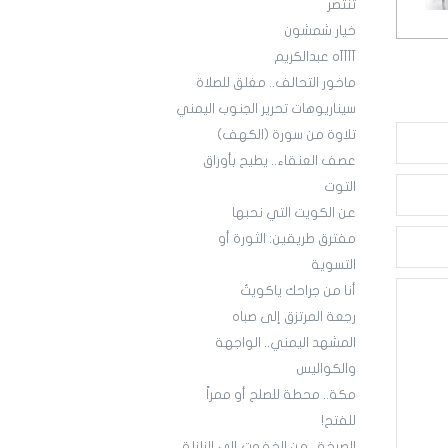
تنتصر
خيار شمشون
آآآآه عبدالكريم
ماخور التحالف.. مغلق للصلاة
سيناريوهات تحرير الجنوب اليمني
تلاوة من سورة (الكهف)
عصف العنقاء.. يطيح بأوراق
التوت
عن الكويت التي نحبها
مفترق طريقين: الثورة أو
التسوية
أنا من جراحك ياكويتُ
رجعة المرتزق إلى صباه
المشهد اليمني.. الواجهة
والكواليس
مكة.. محطة للصلح أو ممراً
للفتح!
الصرخة.. من الخفوت إلى الزلزلة