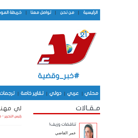
|
|
|
الرئيسية
من نحن
تواصل معنا
خريطة المو
#خبر_وقضية
محلي
|
عربي
|
دولي
|
تقارير خاصة
|
ترجمات
مـقـالات
لي مهنةٌ 
رئيس التحرير - 
تناقضات وزيف!
عمر القاضي