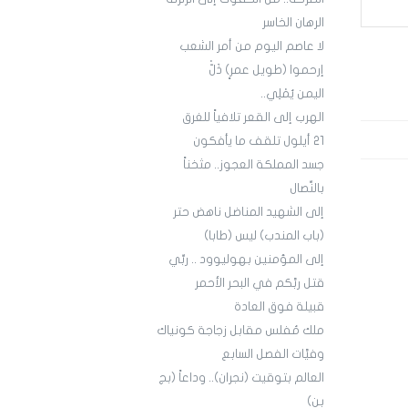
الرهان الخاسر
لا عاصم اليوم من أمر الشعب
إرحموا (طويل عمرٍ) ذَلّْ
اليمن يُمْلِي..
الهرب إلى القعر تلافياً للغرق
21 أيلول تلقف ما يأفكون
جسد المملكة العجوز.. مثخناً
بالنِّصال
إلى الشهيد المناضل ناهض حتر
(باب المندب) ليس (طابا)
إلى المؤمنين بهوليوود .. ربِّي
قتل ربَّكم في البحر الأحمر
قبيلة فوق العادة
ملك مُفلس مقابل زجاجة كونياك
وفيَّات الفصل السابع
العالم بتوقيت (نجران).. وداعاً (بج
بن)