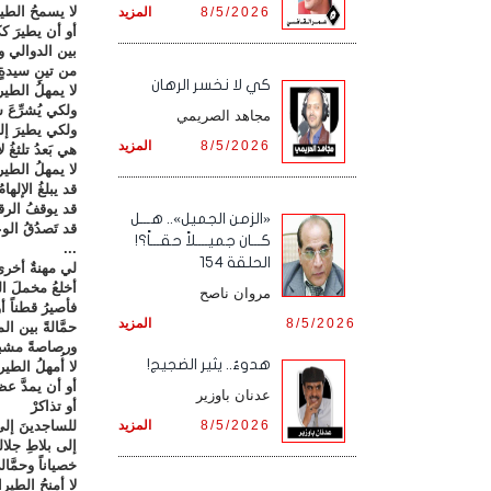
لا يسمحُ الطير
8/5/2026
المزيد
أو أن يطيرَ ككل
بين الدوالي و
من تينِ سيدةٍ 
كي لا نخسر الرهان
لا يمهلُ الطي
ولكي يُشرِّعَ 
مجاهد الصريمي
ولكي يطيرَ إلى
8/5/2026
المزيد
هي بَعدُ تلثغُ 
لا يمهلُ الطير
قد يبلغُ الإلهام
قد يوقفُ الرق
«الزمن الجميل».. هـــل
قد تَصدُقُ الو
كـــان جميــــلاً حقـــاً؟!
...
الحلقة 154
لي مهنةٌ أخرى 
أخلعُ مخملَ ال
مروان ناصح
فأصيرُ قطناً أ
8/5/2026
المزيد
حمَّالةً بين ا
ورصاصةً مشبوب
هدوءٌ.. يثير الضجيج!
لا أُمهلُ الطي
أو أن يمدَّ عظا
عدنان باوزير
أو تذاكرْ
8/5/2026
المزيد
للساجدينَ إلى
إلى بلاطِ جلالة
خصياناً وحمَّال
لا أمنحُ الطيرا