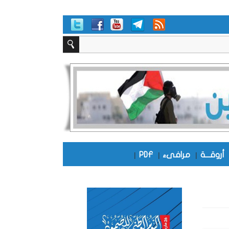
أروقـــة
|
مرافىء
|
PDF
|