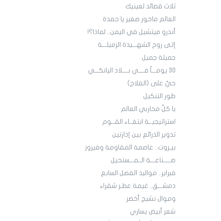
ثلاث قصائد لعينيك
العالم ماخور صغير يا حمدة
أندرو ميتشيل في اليمن.. لماذا؟!
إلـى روح الشهـــيدة الزميلـــة
جميلة جميل
30 يومـــاً فــــي بــــلاد اليانكـــي
حيَّ على (الفلاح)
طور التنكيل
يا كلَّ محاربي العالم
استراتيجيــة ابتغــاء القــوم
تدوير الذرائع بين إدارتين
بيـروت.. عاصمة المقاومة وفيروز
صـــــناعـــة الــمـــستحيل
فبراير.. مواليد الفصل السابع
دمشـــق.. غيمة عطـر شقراء
وموال نشيج أخضر
شعر أبيض يساري