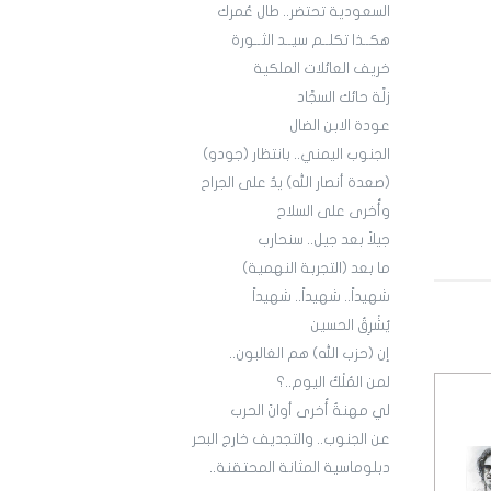
السعودية تحتضر.. طال عُمرك
هكــذا تكلــم سيــد الثــورة
خريف العائلات الملكية
زلَّة حائك السجَّاد
عودة الابن الضال
الجنوب اليمني.. بانتظار (جودو)
(صعدة أنصار الله) يدٌ على الجراح
وأُخرى على السلاح
جيلاً بعد جيل.. سنحارب
ما بعد (التجربة النهمية)
شهيداً.. شهيداً.. شهيداً
يُشْرِقُ الحسين
إن (حزب الله) هم الغالبون..
لمن المُلْكُ اليوم..؟
لي مهنةٌ أُخرى أوانَ الحرب
عن الجنوب.. والتجديف خارج البحر
دبلوماسية المثانة المحتقنة..