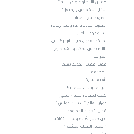
كونـي الأبـد أو غـوري للأبـد "
رسائل ناسفة في بريد تعز "
الجنوب.. فخ الاعتباط
المغرب السادس.. من وعيد الرصاص
إلى وعود الأزاميل
تحالف العدوان من (الشرعية) إلى
(اللعب على المكشوف),,مصـرع
الخـرافة
عفش عفاش القديم يعيق
الحكومة
لله ثم للتاريخ
التربــة.. رحيــل الساقــي!
كعـب المقاتل اليمني محـور
دوران العالم " اشتبــاك دولــي "
عُمان.. تعويم المخاوف
في مديح الأمية وهجاء الثقافة
" قميص القبيلة المنتَّف "