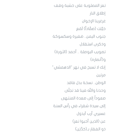
تعز المصلوبة على خشبة وقف
إطلاق النار
غرغرينا الإخوان
خيَّلت (صمَّاداً) لَمَع
جنوب اليمن.. ضفيرة وسكسوكة
وذكرى استقلال
تصويب البوصلة .. أحمد (الثورة)
و(أنصاره)
إنك لا تسبح في نهر "الدهمشي"
مرتين
الوطن.. نسخة بدل فاقد
وحدنا والله فينا قد تجلّى
صعوداً إلى صعدة المنتهى
إلى سيدة شقراء في رأس السنة
عسيري أرب آيدول
عن (الذين أحبوا تعز)
ذو الفقار بـ(حَدَّيْن)