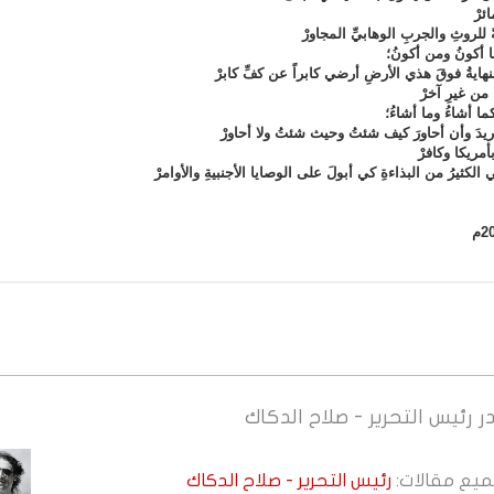
ئرْ
 للروثِ والجربِ الوهابيِّ المجاورْ
 أكونُ ومن أكونُ؛
لنهايةُ فوقَ هذي الأرضِ أرضي كابراً عن كفِّ كابرْ
 من غيرِ آخرْ
ا أشاءُ وما أشاءُ؛
أريدَ وأن أحاورَ كيف شئتُ وحيث شئتُ ولا أحاورْ
بأمريكا وكافرْ
 الكثيرُ من البذاءةِ كي أبولَ على الوصايا الأجنبيةِ والأوامرْ
ر
رئيس التحرير - صلاح الدكاك
جميع مقالات:
رئيس التحرير - صلاح الدكاك