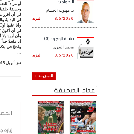
الرد واجب
أو مزاداً للضما
وحديقةً خلفيةً
د. مهيوب الحسام
لي أن أقررَ ما
8/5/2026
المزيد
لي البدايةُ وا
وأنا عليها أولٌ
لي أن أكونَ كم
وأن أريدَ ولا 
بشارة الوجود (3)
أنا ملحدٌ جداً 
ولديَّ في بنكي
محمد التعزي
...
8/5/2026
المزيد
تعز أبريل 2015م
الـمـزيــد +
أعداد الصحيفة
المصد
زيارة 